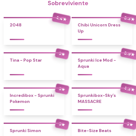
Sobreviviente
4.4
3.3
★
★
2048
Chibi Unicorn Dress
Up
3.9
5
★
★
Tina - Pop Star
Sprunki Ice Mod -
Aqua
4.3
5
★
★
Incredibox - Sprunki
Sprunkibox-Sky’s
Pokemon
MASSACRE
5
3
★
★
Sprunki Simon
Bite-Size Beats