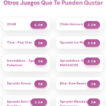
Otros Juegos Que Te Pueden Gustar
2048
Chibi Unicorn Dress Up
4.4
★
3.3
★
Tina - Pop Star
Sprunki Ice Mod - Aqua
5
★
3.9
★
Incredibox - Sprunki
Sprunkibox-Sky’s
5
★
4.3
★
Pokemon
MASSACRE
Sprunki Simon
Bite-Size Beats
5
★
3
★
Sprunki Anti-Shifted
Sprunki Wenda’s
3.3
★
5
★