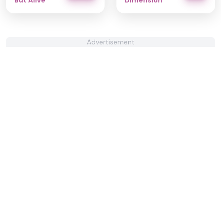
But Alive
Dimension
Advertisement