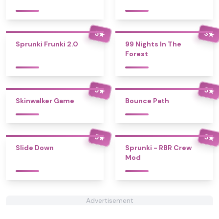
5
3
★
★
Sprunki Frunki 2.0
99 Nights In The
Forest
5
5
★
★
Skinwalker Game
Bounce Path
5
5
★
★
Slide Down
Sprunki - RBR Crew
Mod
Advertisement