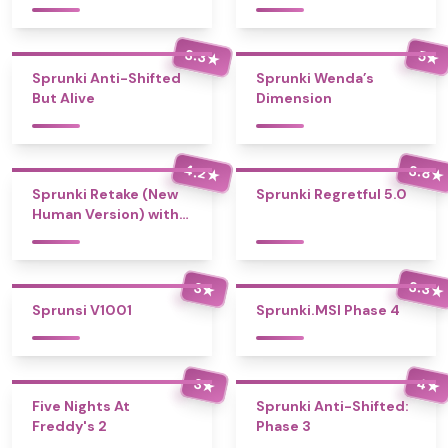
3.3
5
★
★
Sprunki Anti-Shifted
Sprunki Wenda’s
But Alive
Dimension
4.2
3.8
★
★
Sprunki Retake (New
Sprunki Regretful 5.0
Human Version) with
Bonus
3.3
3
★
★
Sprunsi V1001
Sprunki.MSI Phase 4
4
3
★
★
Five Nights At
Sprunki Anti-Shifted:
Freddy's 2
Phase 3