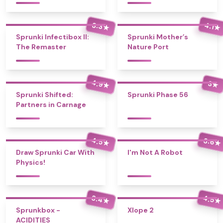
3.3
4.1
★
★
Sprunki Infectibox II:
Sprunki Mother’s
The Remaster
Nature Port
4.9
3
★
★
Sprunki Shifted:
Sprunki Phase 56
Partners in Carnage
4.5
3.6
★
★
Draw Sprunki Car With
I'm Not A Robot
Physics!
3.4
4.5
★
★
Sprunkbox -
Xlope 2
ACIDITIES