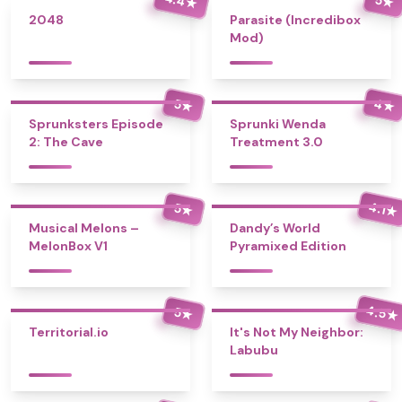
★
★
2048
Parasite (Incredibox
Mod)
4
5
★
★
Sprunksters Episode
Sprunki Wenda
2: The Cave
Treatment 3.0
4.1
5
★
★
Musical Melons –
Dandy’s World
MelonBox V1
Pyramixed Edition
4.5
5
★
★
Territorial.io
It's Not My Neighbor:
Labubu