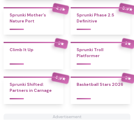
3.9
4.1
★
★
Sprunki Mother’s
Sprunki Phase 2.5
Nature Port
Definitive
5
3
★
★
Climb It Up
Sprunki Troll
Platformer
4.9
5
★
★
Sprunki Shifted:
Basketball Stars 2026
Partners in Carnage
Advertisement