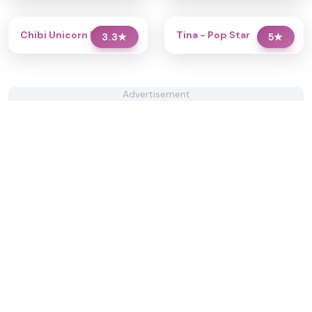
Chibi Unicorn Dress Up
Tina - Pop Star
3.3
★
5
★
Advertisement