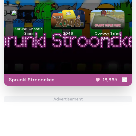
Sprunki Chaotic
2048
Cowboy Safari
Good
Game
Sprunki Stroonckee
18,865
Advertisement