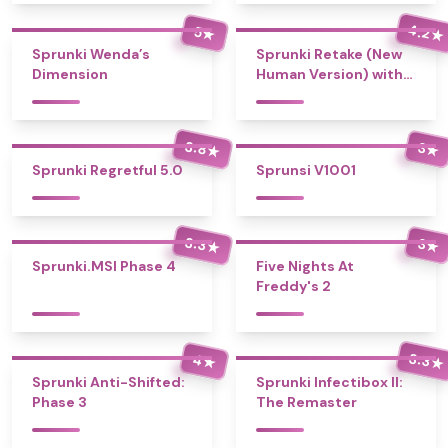
4.2
5
★
★
Sprunki Wenda’s
Sprunki Retake (New
Dimension
Human Version) with
Bonus
3.8
3
★
★
Sprunki Regretful 5.0
Sprunsi V1001
3.3
3
★
★
Sprunki.MSI Phase 4
Five Nights At
Freddy's 2
3.3
4
★
★
Sprunki Anti-Shifted:
Sprunki Infectibox II:
Phase 3
The Remaster