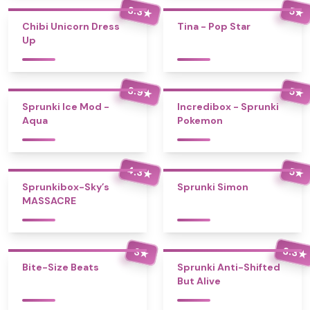
3.3
5
★
★
Chibi Unicorn Dress
Tina - Pop Star
Up
3.9
5
★
★
Sprunki Ice Mod -
Incredibox - Sprunki
Aqua
Pokemon
4.3
5
★
★
Sprunkibox-Sky’s
Sprunki Simon
MASSACRE
3.3
3
★
★
Bite-Size Beats
Sprunki Anti-Shifted
But Alive