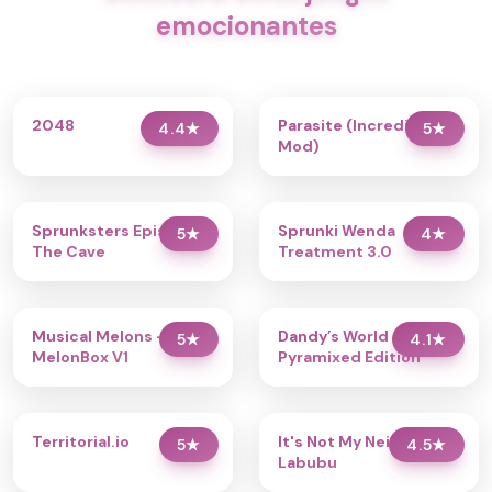
emocionantes
2048
Parasite (Incredibox
4.4
★
5
★
Mod)
Sprunksters Episode 2:
Sprunki Wenda
5
★
4
★
The Cave
Treatment 3.0
Musical Melons –
Dandy’s World
5
★
4.1
★
MelonBox V1
Pyramixed Edition
Territorial.io
It's Not My Neighbor:
5
★
4.5
★
Labubu