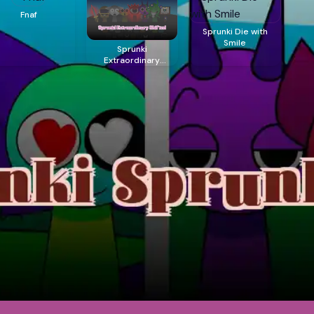
Fnaf
Sprunki Die with
Smile
Sprunki
Extraordinary
Shifted