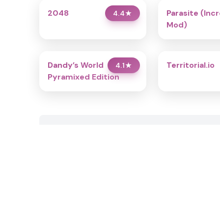
2048
Parasite (Inc
4.4
★
Mod)
Dandy’s World
Territorial.io
4.1
★
Pyramixed Edition