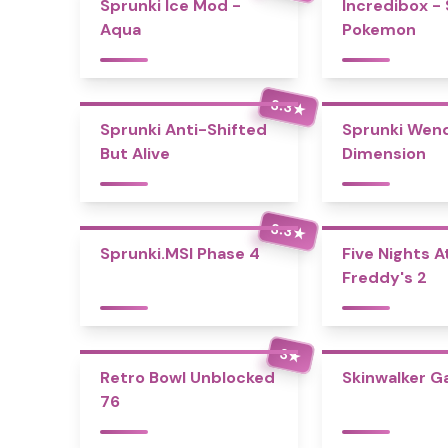
Sprunki Ice Mod -
Incredibox -
Aqua
Pokemon
3.3
★
Sprunki Anti-Shifted
Sprunki Wend
But Alive
Dimension
3.3
★
Sprunki.MSI Phase 4
Five Nights A
Freddy's 2
3
★
Retro Bowl Unblocked
Skinwalker 
76