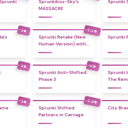
 Sprunki
Sprunkibox-Sky’s
Sprunki 
MASSACRE
4.2
5
★
★
a’s
Sprunki Retake (New
Sprunki 
Human Version) with
Bonus
4
3
★
★
t
Sprunki Anti-Shifted:
Sprunki I
Phase 3
The Rem
4.9
5
★
★
Game
Sprunki Shifted:
City Bra
Partners in Carnage