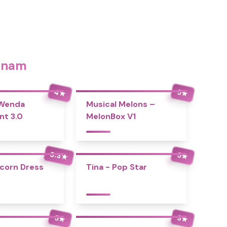
nknam
4
5
★
★
 Wenda
Musical Melons –
nt 3.0
MelonBox V1
3.3
5
★
★
icorn Dress
Tina - Pop Star
5
3
★
★