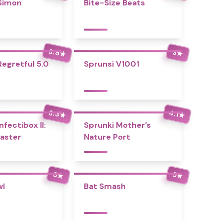
Simon
Bite-Size Beats
3.8
3
★
★
Regretful 5.0
Sprunsi V1001
3.3
4.1
★
★
nfectibox II:
Sprunki Mother’s
aster
Nature Port
3
5
★
★
wl
Bat Smash