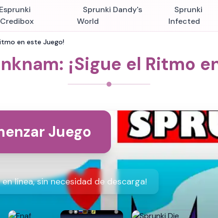
Esprunki
Sprunki Dandy's
Sprunki
nCredibox
World
Infected
Ritmo en este Juego!
nknam: ¡Sigue el Ritmo e
enzar Juego
en línea, sin necesidad de descarga!