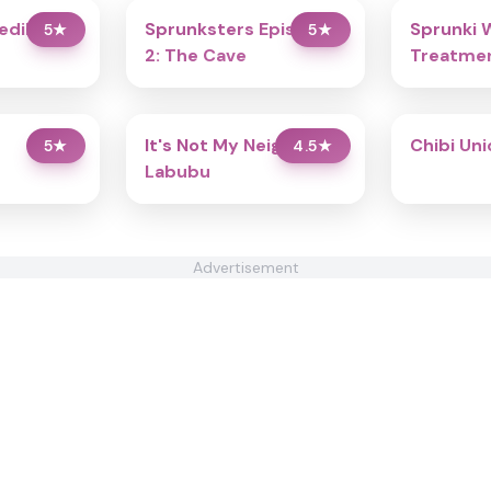
redibox
Sprunksters Episode
Sprunki 
5
★
5
★
2: The Cave
Treatmen
It's Not My Neighbor:
Chibi Un
5
★
4.5
★
Labubu
Advertisement