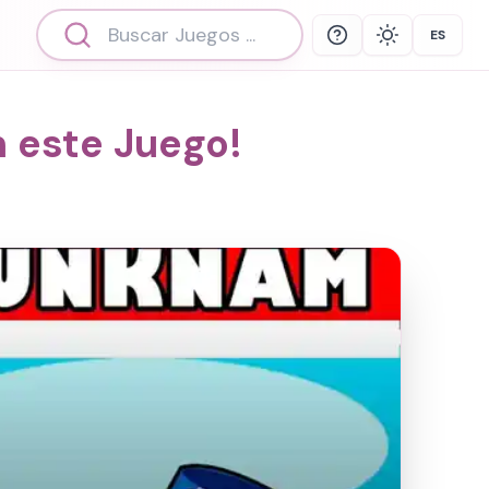
ES
Help
Theme
Select 
n este Juego!