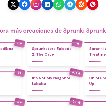
ora más creaciones de Sprunki Spru
5
5
★
★
redibox
Sprunksters Episode
Sprunki
2: The Cave
Treatme
4.5
5
★
★
It's Not My Neighbor:
Chibi Un
Labubu
Up
4.3
5
★
★