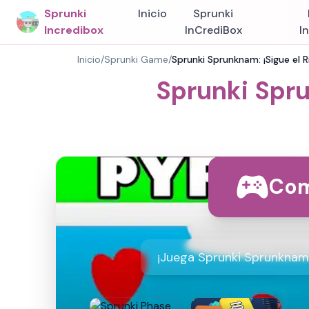
Sprunki
Inicio
Sprunki
Incredibox
InCrediBox
I
Inicio
/
Sprunki Game
/
Sprunki Sprunknam: ¡Sigue el 
Sprunki Spru
Com
¡Juega Sprunki Sprunknam 