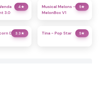
Wenda
Musical Melons –
4
★
5
★
t 3.0
MelonBox V1
icorn Dress Up
Tina - Pop Star
3.3
★
5
★