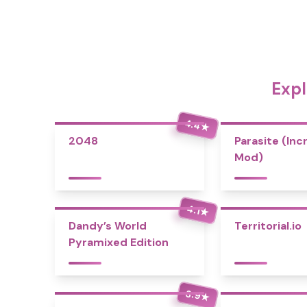
Expl
4.4
★
2048
Parasite (Inc
Mod)
4.1
★
Dandy’s World
Territorial.io
Pyramixed Edition
3.9
★