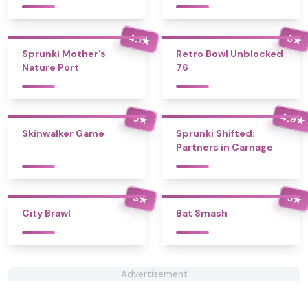
4.1
3
★
★
Sprunki Mother’s
Retro Bowl Unblocked
Nature Port
76
4.9
5
★
★
Skinwalker Game
Sprunki Shifted:
Partners in Carnage
3
5
★
★
City Brawl
Bat Smash
Advertisement