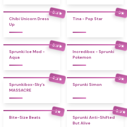
3.3
5
★
★
Chibi Unicorn Dress
Tina - Pop Star
Up
3.9
5
★
★
Sprunki Ice Mod -
Incredibox - Sprunki
Aqua
Pokemon
4.3
5
★
★
Sprunkibox-Sky’s
Sprunki Simon
MASSACRE
3.3
3
★
★
Bite-Size Beats
Sprunki Anti-Shifted
But Alive