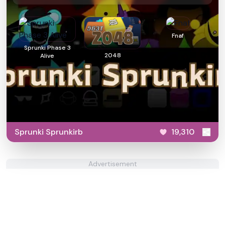
Fnaf
Sprunki Phase 3
2048
Alive
Sprunki Sprunkirb
19,310
Advertisement