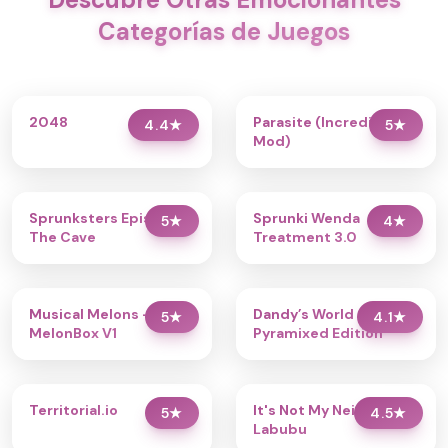
Categorías de Juegos
2048
Parasite (Incredibox
4.4
★
5
★
Mod)
Sprunksters Episode 2:
Sprunki Wenda
5
★
4
★
The Cave
Treatment 3.0
Musical Melons –
Dandy’s World
5
★
4.1
★
MelonBox V1
Pyramixed Edition
Territorial.io
It's Not My Neighbor:
5
★
4.5
★
Labubu