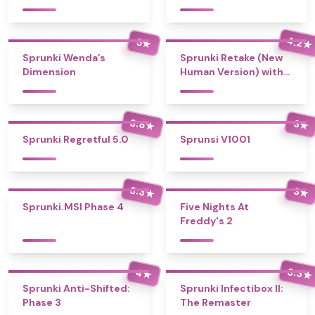
4.2
5
★
★
Sprunki Wenda’s
Sprunki Retake (New
Dimension
Human Version) with
Bonus
3.8
3
★
★
Sprunki Regretful 5.0
Sprunsi V1001
3.3
3
★
★
Sprunki.MSI Phase 4
Five Nights At
Freddy's 2
3.3
4
★
★
Sprunki Anti-Shifted:
Sprunki Infectibox II:
Phase 3
The Remaster