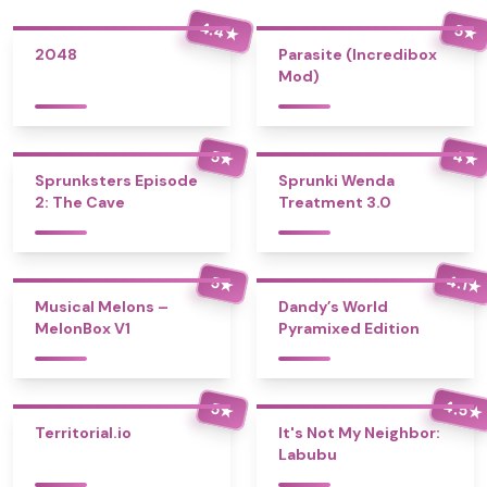
4.4
5
★
★
2048
Parasite (Incredibox
Mod)
4
5
★
★
Sprunksters Episode
Sprunki Wenda
2: The Cave
Treatment 3.0
4.1
5
★
★
Musical Melons –
Dandy’s World
MelonBox V1
Pyramixed Edition
4.5
5
★
★
Territorial.io
It's Not My Neighbor:
Labubu