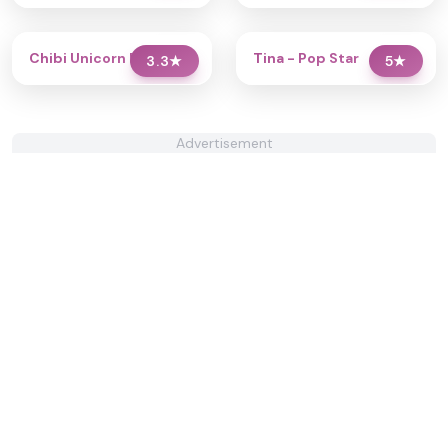
Chibi Unicorn Dress Up
Tina - Pop Star
3.3
★
5
★
Advertisement