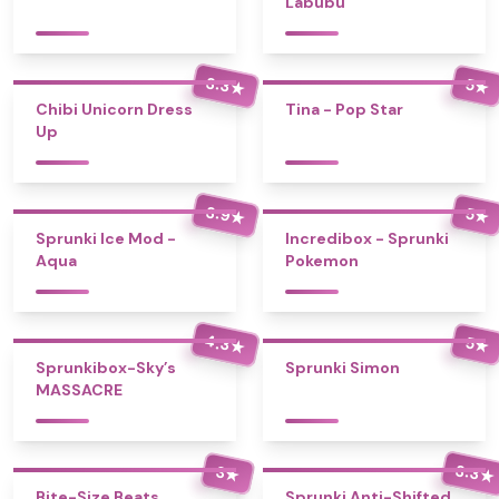
Labubu
3.3
5
★
★
Chibi Unicorn Dress
Tina - Pop Star
Up
3.9
5
★
★
Sprunki Ice Mod -
Incredibox - Sprunki
Aqua
Pokemon
4.3
5
★
★
Sprunkibox-Sky’s
Sprunki Simon
MASSACRE
3.3
3
★
★
Bite-Size Beats
Sprunki Anti-Shifted