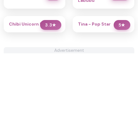
Labubu
Chibi Unicorn Dress Up
Tina - Pop Star
3.3
★
5
★
Advertisement