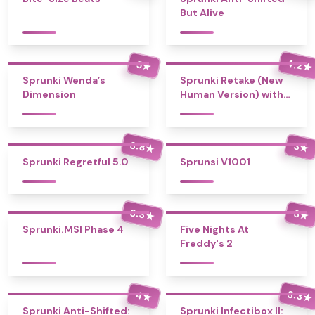
But Alive
4.2
5
★
★
Sprunki Wenda’s
Sprunki Retake (New
Dimension
Human Version) with
Bonus
3.8
3
★
★
Sprunki Regretful 5.0
Sprunsi V1001
3.3
3
★
★
Sprunki.MSI Phase 4
Five Nights At
Freddy's 2
3.3
4
★
★
Sprunki Anti-Shifted:
Sprunki Infectibox II: