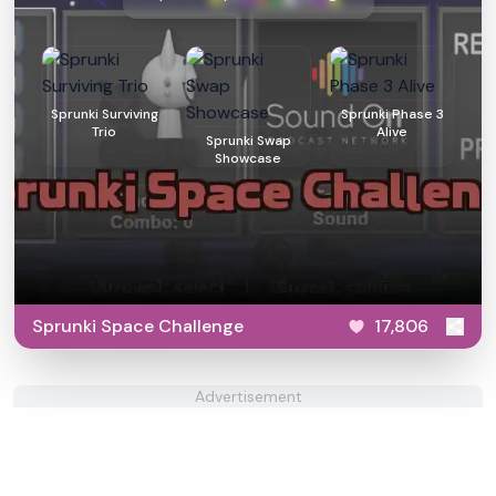
Sprunki Surviving
Sprunki Phase 3
Trio
Alive
Sprunki Swap
Showcase
Sprunki Space Challenge
17,806
Advertisement