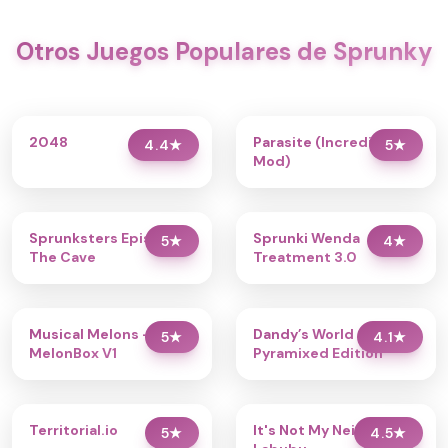
Otros Juegos Populares de Sprunky
2048
Parasite (Incredibox
4.4
★
5
★
Mod)
Sprunksters Episode 2:
Sprunki Wenda
5
★
4
★
The Cave
Treatment 3.0
Musical Melons –
Dandy’s World
5
★
4.1
★
MelonBox V1
Pyramixed Edition
Territorial.io
It's Not My Neighbor:
5
★
4.5
★