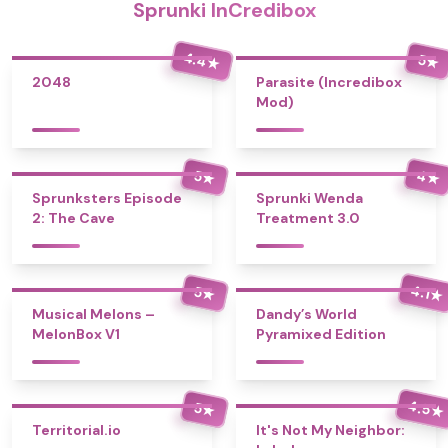
Sprunki InCredibox
4.4
5
★
★
2048
Parasite (Incredibox
Mod)
4
5
★
★
Sprunksters Episode
Sprunki Wenda
2: The Cave
Treatment 3.0
4.1
5
★
★
Musical Melons –
Dandy’s World
MelonBox V1
Pyramixed Edition
4.5
5
★
★
Territorial.io
It's Not My Neighbor: