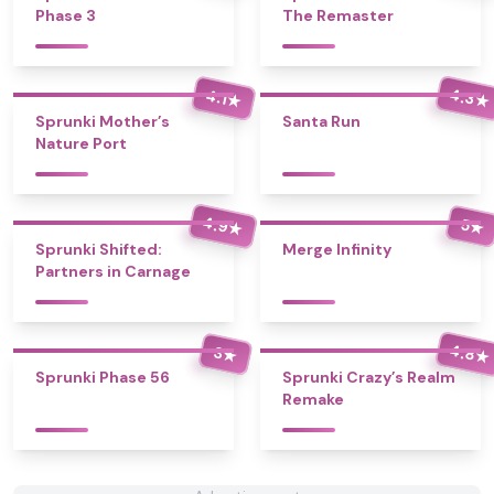
Phase 3
The Remaster
4.3
4.1
★
★
Sprunki Mother’s
Santa Run
Nature Port
4.9
5
★
★
Sprunki Shifted:
Merge Infinity
Partners in Carnage
4.8
3
★
★
Sprunki Phase 56
Sprunki Crazy’s Realm
Remake