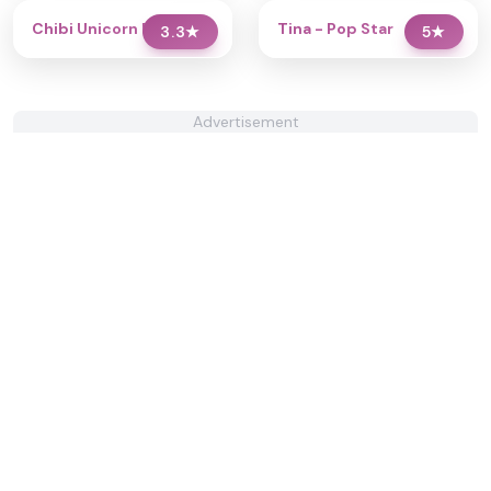
Chibi Unicorn Dress Up
Tina - Pop Star
3.3
★
5
★
Advertisement