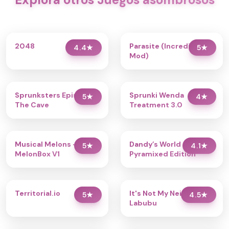
2048
Parasite (Incredibox
4.4
★
5
★
Mod)
Sprunksters Episode 2:
Sprunki Wenda
5
★
4
★
The Cave
Treatment 3.0
Musical Melons –
Dandy’s World
5
★
4.1
★
MelonBox V1
Pyramixed Edition
Territorial.io
It's Not My Neighbor:
5
★
4.5
★
Labubu