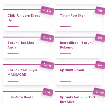
3.3
5
★
★
Chibi Unicorn Dress
Tina - Pop Star
Up
3.9
5
★
★
Sprunki Ice Mod -
Incredibox - Sprunki
Aqua
Pokemon
4.3
5
★
★
Sprunkibox-Sky’s
Sprunki Simon
MASSACRE
3.3
3
★
★
Bite-Size Beats
Sprunki Anti-Shifted
But Alive