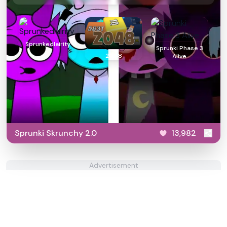
Sprunkedlairity
Sprunki Phase 3
2048
Alive
Sprunki Skrunchy 2.0
13,982
Advertisement