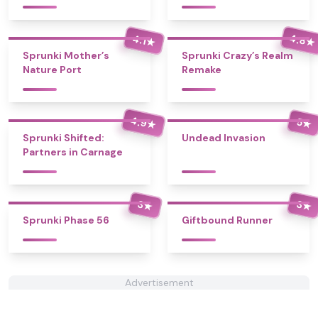
4.8
4.1
★
★
Sprunki Mother’s
Sprunki Crazy’s Realm
Nature Port
Remake
4.9
5
★
★
Sprunki Shifted:
Undead Invasion
Partners in Carnage
3
3
★
★
Sprunki Phase 56
Giftbound Runner
Advertisement