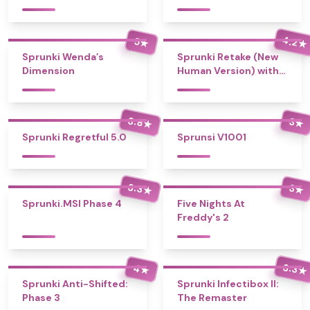
4.2
5
★
★
Sprunki Wenda’s
Sprunki Retake (New
Dimension
Human Version) with
Bonus
3.8
3
★
★
Sprunki Regretful 5.0
Sprunsi V1001
3.3
3
★
★
Sprunki.MSI Phase 4
Five Nights At
Freddy's 2
3.3
4
★
★
Sprunki Anti-Shifted:
Sprunki Infectibox II:
Phase 3
The Remaster