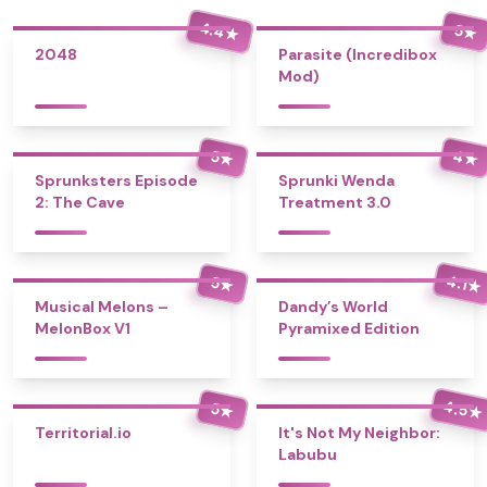
4.4
5
★
★
2048
Parasite (Incredibox
Mod)
4
5
★
★
Sprunksters Episode
Sprunki Wenda
2: The Cave
Treatment 3.0
4.1
5
★
★
Musical Melons –
Dandy’s World
MelonBox V1
Pyramixed Edition
4.5
5
★
★
Territorial.io
It's Not My Neighbor:
Labubu