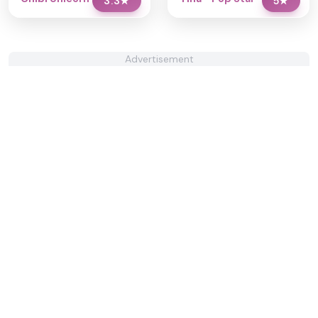
3.3
★
5
★
Advertisement