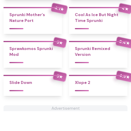
4.1
4
★
★
Sprunki Mother’s
Cool As Ice But Night
Nature Port
Time Sprunki
3.4
5
★
★
Sprawkomos Sprunki
Sprunki Remixed
Mod
Version
4.5
5
★
★
Slide Down
Xlope 2
Advertisement