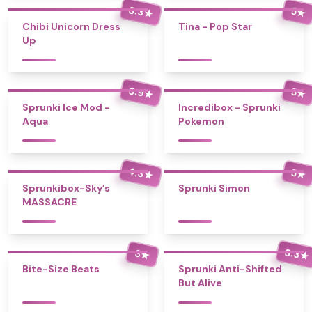
3.3
5
★
★
Chibi Unicorn Dress
Tina - Pop Star
Up
3.9
5
★
★
Sprunki Ice Mod -
Incredibox - Sprunki
Aqua
Pokemon
4.3
5
★
★
Sprunkibox-Sky’s
Sprunki Simon
MASSACRE
3.3
3
★
★
Bite-Size Beats
Sprunki Anti-Shifted
But Alive