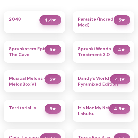
2048
Parasite (Incredibox
4.4
★
5
★
Mod)
Sprunksters Episode 2:
Sprunki Wenda
5
★
4
★
The Cave
Treatment 3.0
Musical Melons –
Dandy’s World
5
★
4.1
★
MelonBox V1
Pyramixed Edition
Territorial.io
It's Not My Neighbor:
5
★
4.5
★
Labubu
Chibi Unicorn Dress Up
Tina - Pop Star