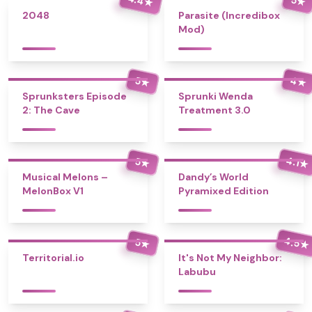
★
★
2048
Parasite (Incredibox
Mod)
4
5
★
★
Sprunksters Episode
Sprunki Wenda
2: The Cave
Treatment 3.0
4.1
5
★
★
Musical Melons –
Dandy’s World
MelonBox V1
Pyramixed Edition
4.5
5
★
★
Territorial.io
It's Not My Neighbor:
Labubu