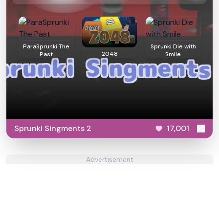
ParaSprunki The
Sprunki Die with
2048
Past
Smile
Sprunki Singments 2
17,001
Advertisement