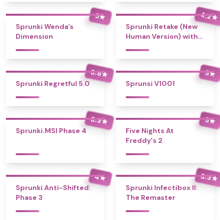
4.2
5
★
★
Sprunki Wenda’s
Sprunki Retake (New
Dimension
Human Version) with
Bonus
3.8
3
★
★
Sprunki Regretful 5.0
Sprunsi V1001
3.3
3
★
★
Sprunki.MSI Phase 4
Five Nights At
Freddy's 2
3.3
4
★
★
Sprunki Anti-Shifted:
Sprunki Infectibox II:
Phase 3
The Remaster