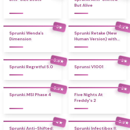
But Alive
4.2
5
★
★
Sprunki Wenda’s
Sprunki Retake (New
Dimension
Human Version) with
Bonus
3.8
3
★
★
Sprunki Regretful 5.0
Sprunsi V1001
3.3
3
★
★
Sprunki.MSI Phase 4
Five Nights At
Freddy's 2
3.3
4
★
★
Sprunki Anti-Shifted:
Sprunki Infectibox II: