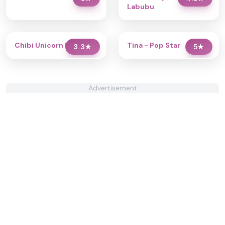
Labubu
Chibi Unicorn Dress Up
Tina - Pop Star
3.3
★
5
★
Advertisement