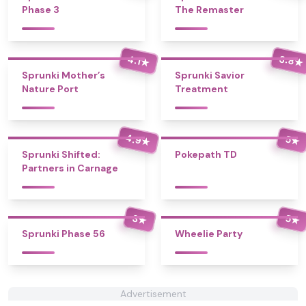
Phase 3
The Remaster
3.8
4.1
★
★
Sprunki Mother’s
Sprunki Savior
Nature Port
Treatment
4.9
5
★
★
Sprunki Shifted:
Pokepath TD
Partners in Carnage
3
5
★
★
Sprunki Phase 56
Wheelie Party
Advertisement