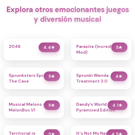
Explora otros emocionantes juegos
y diversión musical
2048
Parasite (Incredibox
4.4
★
5
★
Mod)
Sprunksters Episode 2:
Sprunki Wenda
5
★
4
★
The Cave
Treatment 3.0
Musical Melons –
Dandy’s World
5
★
4.1
★
MelonBox V1
Pyramixed Edition
Territorial.io
It's Not My Neighbor:
5
★
4.5
★