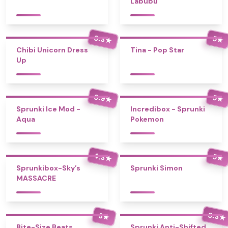
Labubu
3.3
5
★
★
Chibi Unicorn Dress
Tina - Pop Star
Up
3.9
5
★
★
Sprunki Ice Mod -
Incredibox - Sprunki
Aqua
Pokemon
4.3
5
★
★
Sprunkibox-Sky’s
Sprunki Simon
MASSACRE
3.3
3
★
★
Bite-Size Beats
Sprunki Anti-Shifted