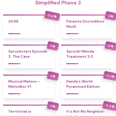
Simplified Phase 2
4.4
5
★
★
2048
Parasite (Incredibox
Mod)
4
5
★
★
Sprunksters Episode
Sprunki Wenda
2: The Cave
Treatment 3.0
4.1
5
★
★
Musical Melons –
Dandy’s World
MelonBox V1
Pyramixed Edition
4.5
5
★
★
Territorial.io
It's Not My Neighbor: