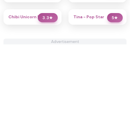
Chibi Unicorn Dress Up
Tina - Pop Star
3.3
★
5
★
Advertisement