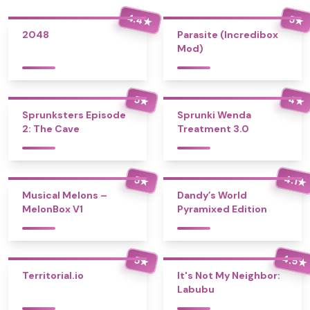
4.4
5
★
★
2048
Parasite (Incredibox
Mod)
4
5
★
★
Sprunksters Episode
Sprunki Wenda
2: The Cave
Treatment 3.0
4.1
5
★
★
Musical Melons –
Dandy’s World
MelonBox V1
Pyramixed Edition
4.5
5
★
★
Territorial.io
It's Not My Neighbor:
Labubu