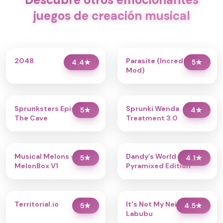
juegos de creación musical
2048
Parasite (Incredibox
4.4
★
5
★
Mod)
Sprunksters Episode 2:
Sprunki Wenda
5
★
4
★
The Cave
Treatment 3.0
Musical Melons –
Dandy’s World
5
★
4.1
★
MelonBox V1
Pyramixed Edition
Territorial.io
It's Not My Neighbor:
5
★
4.5
★
Labubu