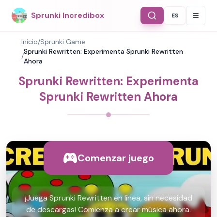
Sprunki Incredibox
ES
Select Langu
Inicio
/
Sprunki Game
Sprunki Rewritten: Experimenta Sprunki Rewritten
/
Ahora
Sprunki Rewritten: Experimenta
Sprunki Rewritten Ahora
Comenzar juego
¡Juega Sprunki Rewritten en línea, sin necesidad
de descargas! Comienza a crear música ahora.