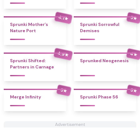
4.1
5
★
★
Sprunki Mother’s
Sprunki Sorrowful
Nature Port
Demises
4.9
4
★
★
Sprunki Shifted:
Sprunked Neogenesis
Partners in Carnage
5
3
★
★
Merge Infinity
Sprunki Phase 56
Advertisement