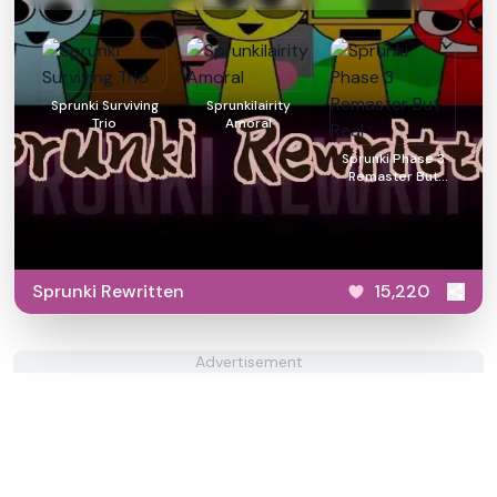
Sprunki Surviving
Sprunkilairity
Trio
Amoral
Sprunki Phase 3
Remaster But
Real
Sprunki Rewritten
15,220
Advertisement