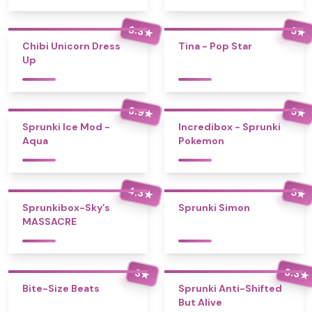
3.3
5
★
★
Chibi Unicorn Dress
Tina - Pop Star
Up
3.9
5
★
★
Sprunki Ice Mod -
Incredibox - Sprunki
Aqua
Pokemon
4.3
5
★
★
Sprunkibox-Sky’s
Sprunki Simon
MASSACRE
3.3
3
★
★
Bite-Size Beats
Sprunki Anti-Shifted
But Alive