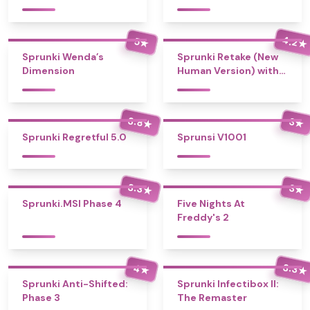
4.2
5
★
★
Sprunki Wenda’s
Sprunki Retake (New
Dimension
Human Version) with
Bonus
3.8
3
★
★
Sprunki Regretful 5.0
Sprunsi V1001
3.3
3
★
★
Sprunki.MSI Phase 4
Five Nights At
Freddy's 2
3.3
4
★
★
Sprunki Anti-Shifted:
Sprunki Infectibox II:
Phase 3
The Remaster