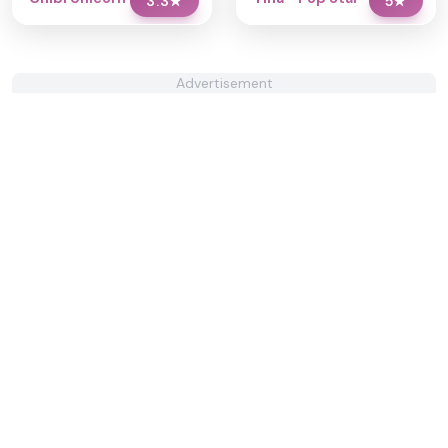
3.3
★
5
★
Advertisement