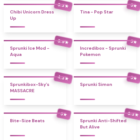
3.3
5
★
★
Chibi Unicorn Dress
Tina - Pop Star
Up
3.9
5
★
★
Sprunki Ice Mod -
Incredibox - Sprunki
Aqua
Pokemon
4.3
5
★
★
Sprunkibox-Sky’s
Sprunki Simon
MASSACRE
3.3
3
★
★
Bite-Size Beats
Sprunki Anti-Shifted
But Alive