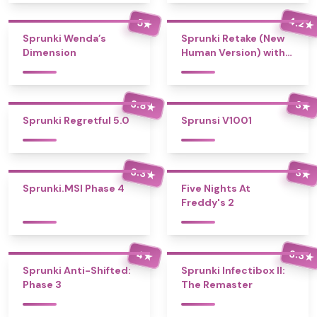
4.2
5
★
★
Sprunki Wenda’s
Sprunki Retake (New
Dimension
Human Version) with
Bonus
3.8
3
★
★
Sprunki Regretful 5.0
Sprunsi V1001
3.3
3
★
★
Sprunki.MSI Phase 4
Five Nights At
Freddy's 2
3.3
4
★
★
Sprunki Anti-Shifted:
Sprunki Infectibox II:
Phase 3
The Remaster