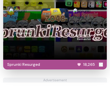
2048
Sprunki Abgerny
Objectbox
Sprunki Phase 3
Remaster But
Real
Sprunki Resurged
18,265
Advertisement