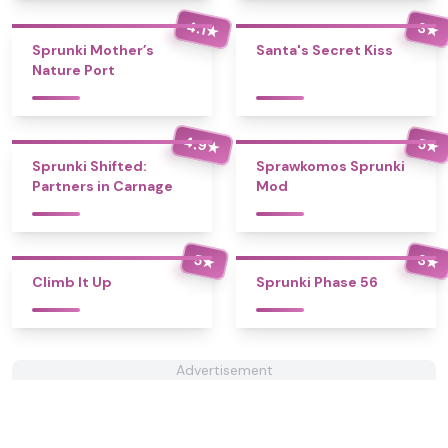
4.1
3
★
★
Sprunki Mother’s
Santa's Secret Kiss
Nature Port
4.9
5
★
★
Sprunki Shifted:
Sprawkomos Sprunki
Partners in Carnage
Mod
5
3
★
★
Climb It Up
Sprunki Phase 56
Advertisement