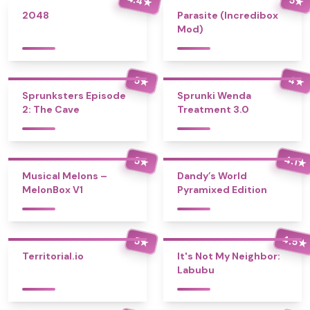
★
★
2048
Parasite (Incredibox
Mod)
4
5
★
★
Sprunksters Episode
Sprunki Wenda
2: The Cave
Treatment 3.0
4.1
5
★
★
Musical Melons –
Dandy’s World
MelonBox V1
Pyramixed Edition
4.5
5
★
★
Territorial.io
It's Not My Neighbor:
Labubu