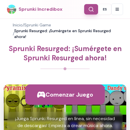
Sprunki Incredibox
ES
Select Langu
Inicio
/
Sprunki Game
Sprunki Resurged: ¡Sumérgete en Sprunki Resurged
/
ahora!
Sprunki Resurged: ¡Sumérgete en
Sprunki Resurged ahora!
Comenzar Juego
¡Juega Sprunki Resurged en línea, sin necesidad
de descargas! Empieza a crear música ahora.