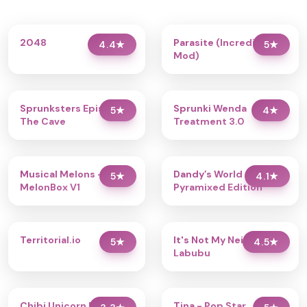
2048
Parasite (Incredibox
4.4
★
5
★
Mod)
Sprunksters Episode 2:
Sprunki Wenda
5
★
4
★
The Cave
Treatment 3.0
Musical Melons –
Dandy’s World
5
★
4.1
★
MelonBox V1
Pyramixed Edition
Territorial.io
It's Not My Neighbor:
5
★
4.5
★
Labubu
Chibi Unicorn Dress Up
Tina - Pop Star