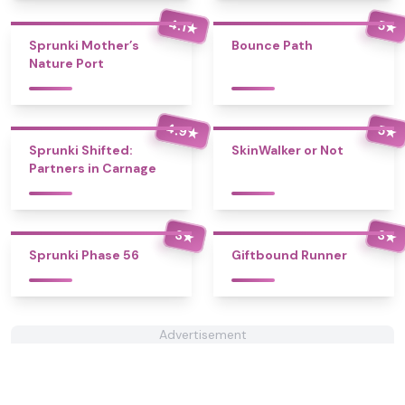
4.1
5
★
★
Sprunki Mother’s
Bounce Path
Nature Port
4.9
5
★
★
Sprunki Shifted:
SkinWalker or Not
Partners in Carnage
3
3
★
★
Sprunki Phase 56
Giftbound Runner
Advertisement