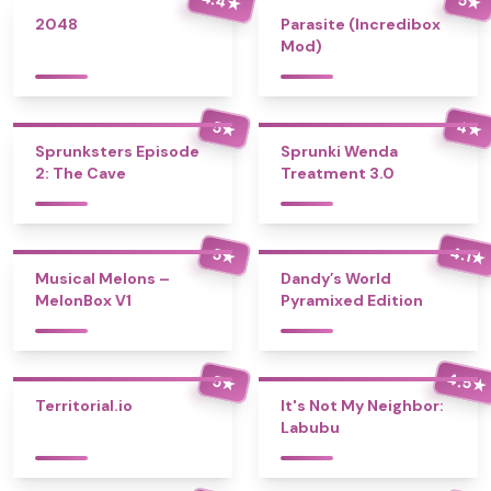
★
★
2048
Parasite (Incredibox
Mod)
4
5
★
★
Sprunksters Episode
Sprunki Wenda
2: The Cave
Treatment 3.0
4.1
5
★
★
Musical Melons –
Dandy’s World
MelonBox V1
Pyramixed Edition
4.5
5
★
★
Territorial.io
It's Not My Neighbor:
Labubu