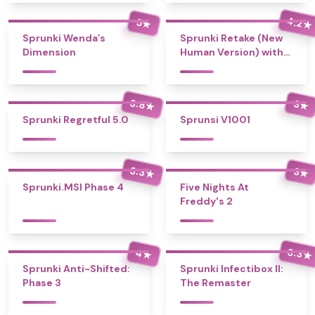
4.2
5
★
★
Sprunki Wenda’s
Sprunki Retake (New
Dimension
Human Version) with
Bonus
3.8
3
★
★
Sprunki Regretful 5.0
Sprunsi V1001
3.3
3
★
★
Sprunki.MSI Phase 4
Five Nights At
Freddy's 2
3.3
4
★
★
Sprunki Anti-Shifted:
Sprunki Infectibox II:
Phase 3
The Remaster