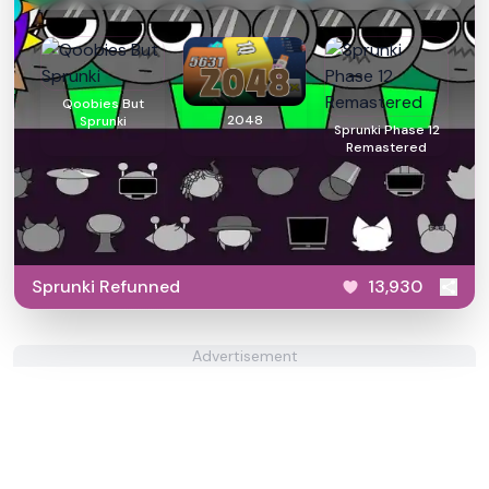
Qoobies But
2048
Sprunki
Sprunki Phase 12
Remastered
Sprunki Refunned
13,930
Advertisement