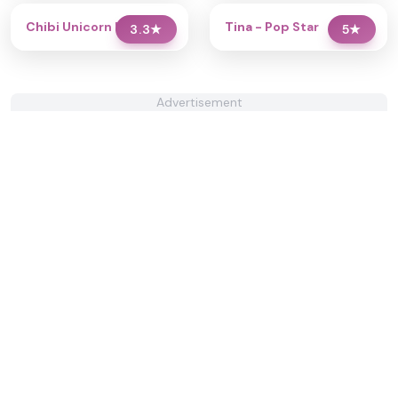
Chibi Unicorn Dress Up
Tina - Pop Star
3.3
★
5
★
Advertisement