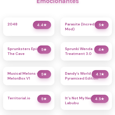
Emocionantes
2048
Parasite (Incredibox
4.4
★
5
★
Mod)
Sprunksters Episode 2:
Sprunki Wenda
5
★
4
★
The Cave
Treatment 3.0
Musical Melons –
Dandy’s World
5
★
4.1
★
MelonBox V1
Pyramixed Edition
Territorial.io
It's Not My Neighbor:
5
★
4.5
★
Labubu