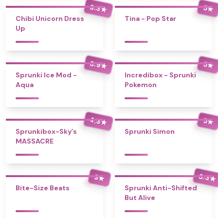
3.3
5
★
★
Chibi Unicorn Dress
Tina - Pop Star
Up
3.9
5
★
★
Sprunki Ice Mod -
Incredibox - Sprunki
Aqua
Pokemon
4.3
5
★
★
Sprunkibox-Sky’s
Sprunki Simon
MASSACRE
3.3
3
★
★
Bite-Size Beats
Sprunki Anti-Shifted
But Alive