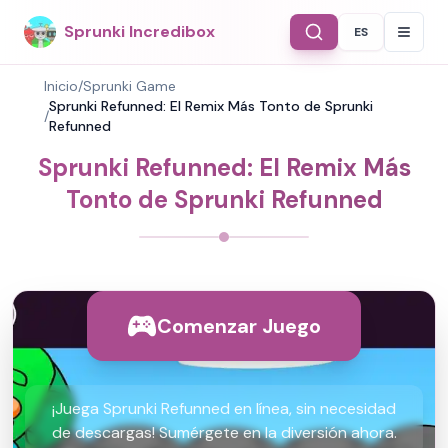
Sprunki Incredibox
ES
Select Langu
Inicio
/
Sprunki Game
Sprunki Refunned: El Remix Más Tonto de Sprunki
/
Refunned
Sprunki Refunned: El Remix Más
Tonto de Sprunki Refunned
Comenzar Juego
¡Juega Sprunki Refunned en línea, sin necesidad
de descargas! Sumérgete en la diversión ahora.