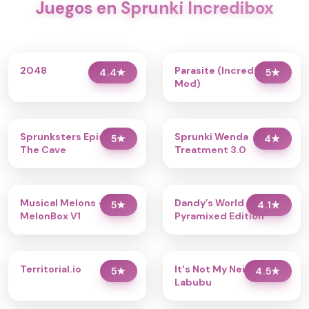
Juegos en Sprunki Incredibox
2048
Parasite (Incredibox
4.4
★
5
★
Mod)
Sprunksters Episode 2:
Sprunki Wenda
5
★
4
★
The Cave
Treatment 3.0
Musical Melons –
Dandy’s World
5
★
4.1
★
MelonBox V1
Pyramixed Edition
Territorial.io
It's Not My Neighbor:
5
★
4.5
★
Labubu