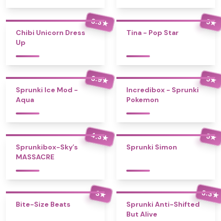
3.3
5
★
★
Chibi Unicorn Dress
Tina - Pop Star
Up
3.9
5
★
★
Sprunki Ice Mod -
Incredibox - Sprunki
Aqua
Pokemon
4.3
5
★
★
Sprunkibox-Sky’s
Sprunki Simon
MASSACRE
3.3
3
★
★
Bite-Size Beats
Sprunki Anti-Shifted
But Alive