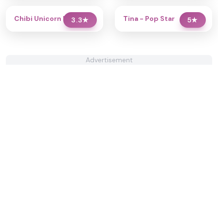
Chibi Unicorn Dress Up
Tina - Pop Star
3.3
★
5
★
Advertisement