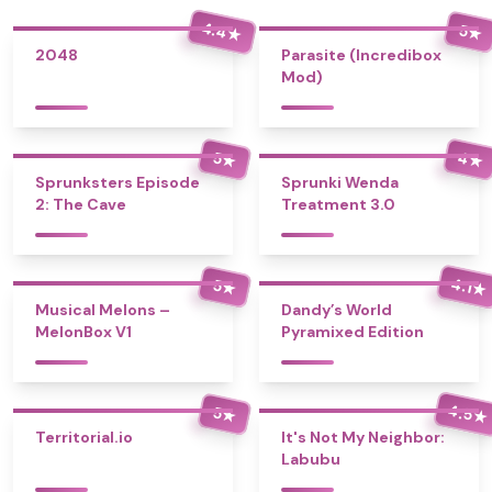
4.4
5
★
★
2048
Parasite (Incredibox
Mod)
4
5
★
★
Sprunksters Episode
Sprunki Wenda
2: The Cave
Treatment 3.0
4.1
5
★
★
Musical Melons –
Dandy’s World
MelonBox V1
Pyramixed Edition
4.5
5
★
★
Territorial.io
It's Not My Neighbor:
Labubu