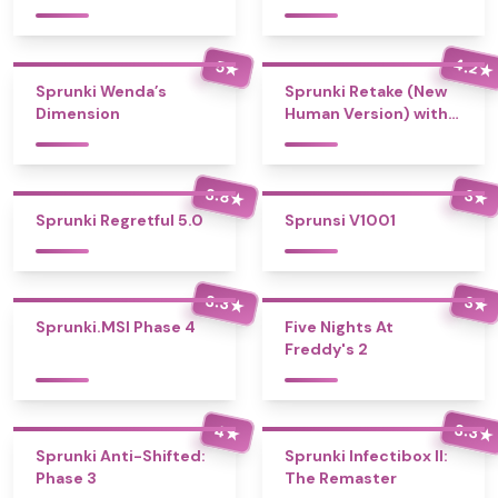
4.2
5
★
★
Sprunki Wenda’s
Sprunki Retake (New
Dimension
Human Version) with
Bonus
3.8
3
★
★
Sprunki Regretful 5.0
Sprunsi V1001
3.3
3
★
★
Sprunki.MSI Phase 4
Five Nights At
Freddy's 2
3.3
4
★
★
Sprunki Anti-Shifted:
Sprunki Infectibox II:
Phase 3
The Remaster