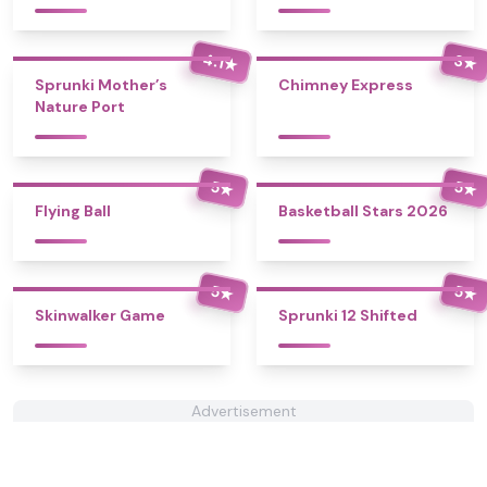
4.1
3
★
★
Sprunki Mother’s
Chimney Express
Nature Port
5
5
★
★
Flying Ball
Basketball Stars 2026
5
5
★
★
Skinwalker Game
Sprunki 12 Shifted
Advertisement