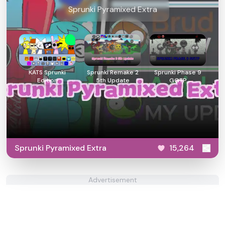
Sprunki Pyramixed Extra
KATS Sprunki
Sprunki Remake 2
Sprunki Phase 9
Edition
5th Update
GGTP
Sprunki Pyramixed Extra
15,264
Advertisement