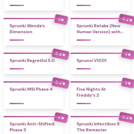
4.2
5
★
★
Sprunki Wenda’s
Sprunki Retake (New
Dimension
Human Version) with
Bonus
3.8
3
★
★
Sprunki Regretful 5.0
Sprunsi V1001
3.3
3
★
★
Sprunki.MSI Phase 4
Five Nights At
Freddy's 2
3.3
4
★
★
Sprunki Anti-Shifted:
Sprunki Infectibox II:
Phase 3
The Remaster