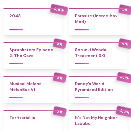
4.4
5
★
★
2048
Parasite (Incredibox
Mod)
4
5
★
★
Sprunksters Episode
Sprunki Wenda
2: The Cave
Treatment 3.0
4.1
5
★
★
Musical Melons –
Dandy’s World
MelonBox V1
Pyramixed Edition
4.5
5
★
★
Territorial.io
It's Not My Neighbor:
Labubu