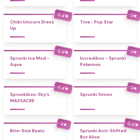
3.3
5
★
★
Chibi Unicorn Dress
Tina - Pop Star
Up
3.9
5
★
★
Sprunki Ice Mod -
Incredibox - Sprunki
Aqua
Pokemon
4.3
5
★
★
Sprunkibox-Sky’s
Sprunki Simon
MASSACRE
3.3
3
★
★
Bite-Size Beats
Sprunki Anti-Shifted
But Alive