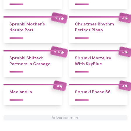
4.1
3
★
★
Sprunki Mother’s
Christmas Rhythm
Nature Port
Perfect Piano
4.9
5
★
★
Sprunki Shifted:
Sprunki Mortality
Partners in Carnage
With SkyBlue
5
3
★
★
Meeland Io
Sprunki Phase 56
Advertisement