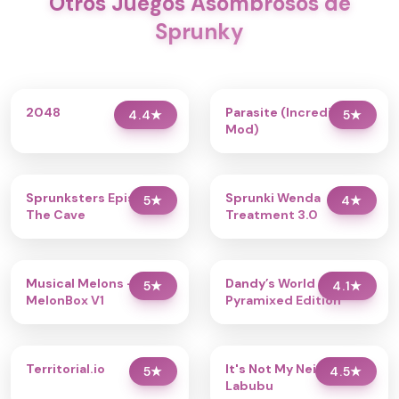
Otros Juegos Asombrosos de
Sprunky
2048
Parasite (Incredibox
4.4
★
5
★
Mod)
Sprunksters Episode 2:
Sprunki Wenda
5
★
4
★
The Cave
Treatment 3.0
Musical Melons –
Dandy’s World
5
★
4.1
★
MelonBox V1
Pyramixed Edition
Territorial.io
It's Not My Neighbor:
5
★
4.5
★
Labubu