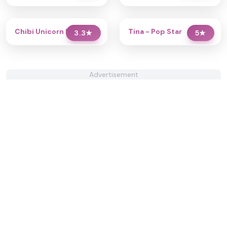
Chibi Unicorn Dress Up
Tina - Pop Star
3.3
★
5
★
Advertisement