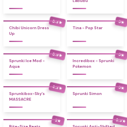
Labubu
3.3
5
★
★
Chibi Unicorn Dress
Tina - Pop Star
Up
3.9
5
★
★
Sprunki Ice Mod -
Incredibox - Sprunki
Aqua
Pokemon
4.3
5
★
★
Sprunkibox-Sky’s
Sprunki Simon
MASSACRE
3.3
3
★
★
Bite-Size Beats
Sprunki Anti-Shifted