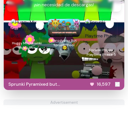
¡sin necesidad de descargas!
Parodybox But
Huggy Mix Sprunki
Sprunki Cool
Music Box
Sprunki Poppy
Playtime Phase 5
Sprunki Pyramixed but
16,597
Agents
Advertisement