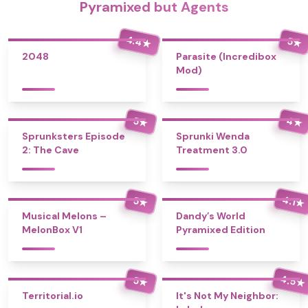
Pyramixed but Agents
4.4
5
★
★
2048
Parasite (Incredibox
Mod)
4
5
★
★
Sprunksters Episode
Sprunki Wenda
2: The Cave
Treatment 3.0
4.1
5
★
★
Musical Melons –
Dandy’s World
MelonBox V1
Pyramixed Edition
4.5
5
★
★
Territorial.io
It's Not My Neighbor: