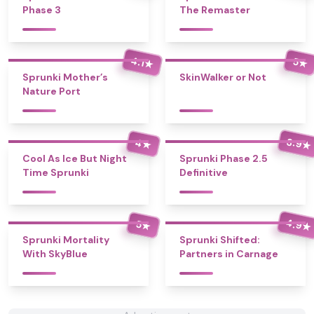
Phase 3
The Remaster
4.1
5
★
★
Sprunki Mother’s
SkinWalker or Not
Nature Port
3.9
4
★
★
Cool As Ice But Night
Sprunki Phase 2.5
Time Sprunki
Definitive
4.9
5
★
★
Sprunki Mortality
Sprunki Shifted:
With SkyBlue
Partners in Carnage