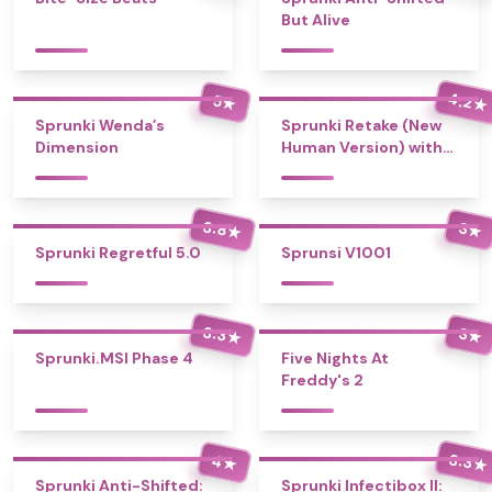
But Alive
4.2
5
★
★
Sprunki Wenda’s
Sprunki Retake (New
Dimension
Human Version) with
Bonus
3.8
3
★
★
Sprunki Regretful 5.0
Sprunsi V1001
3.3
3
★
★
Sprunki.MSI Phase 4
Five Nights At
Freddy's 2
3.3
4
★
★
Sprunki Anti-Shifted:
Sprunki Infectibox II: