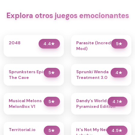
Explora otros juegos emocionantes
2048
Parasite (Incredibox
4.4
★
5
★
Mod)
Sprunksters Episode 2:
Sprunki Wenda
5
★
4
★
The Cave
Treatment 3.0
Musical Melons –
Dandy’s World
5
★
4.1
★
MelonBox V1
Pyramixed Edition
Territorial.io
It's Not My Neighbor:
5
★
4.5
★