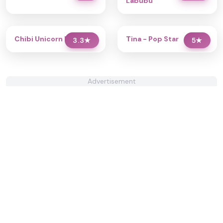
Labubu
Chibi Unicorn Dress Up
Tina - Pop Star
3.3
★
5
★
Advertisement