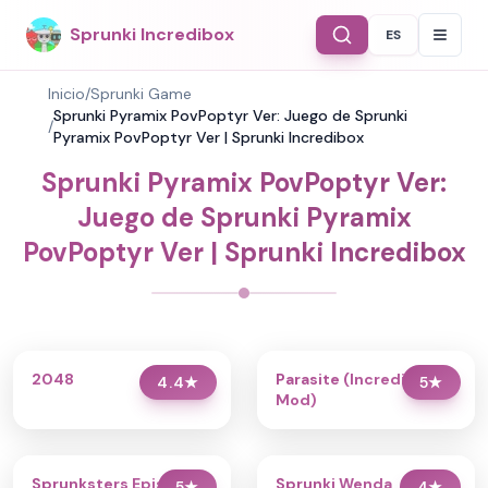
Sprunki Incredibox
ES
Select Langu
Inicio
/
Sprunki Game
Sprunki Pyramix PovPoptyr Ver: Juego de Sprunki
/
Pyramix PovPoptyr Ver | Sprunki Incredibox
Sprunki Pyramix PovPoptyr Ver:
Juego de Sprunki Pyramix
PovPoptyr Ver | Sprunki Incredibox
2048
Parasite (Incredibox
4.4
★
5
★
Mod)
Sprunksters Episode 2:
Sprunki Wenda
5
★
4
★