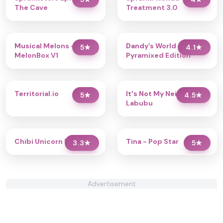
The Cave
Treatment 3.0
Musical Melons –
Dandy’s World
5
★
4.1
★
MelonBox V1
Pyramixed Edition
Territorial.io
It's Not My Neighbor:
5
★
4.5
★
Labubu
Chibi Unicorn Dress Up
Tina - Pop Star
3.3
★
5
★
Advertisement