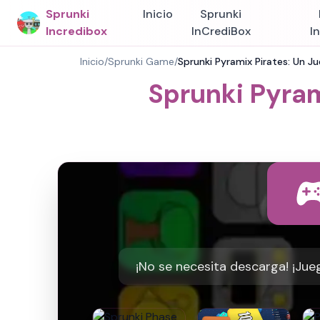
Sprunki
Inicio
Sprunki
Incredibox
InCrediBox
I
Inicio
/
Sprunki Game
/
Sprunki Pyramix Pirates: Un J
Sprunki Pyram
¡No se necesita descarga! ¡Jueg