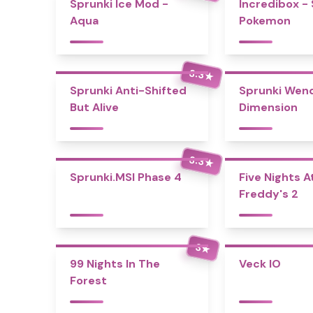
Sprunki Ice Mod -
Incredibox -
Aqua
Pokemon
3.3
★
Sprunki Anti-Shifted
Sprunki Wend
But Alive
Dimension
3.3
★
Sprunki.MSI Phase 4
Five Nights A
Freddy's 2
3
★
99 Nights In The
Veck IO
Forest