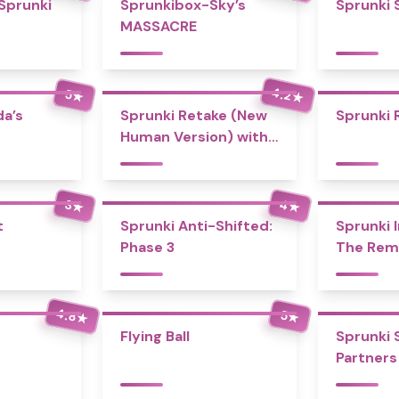
 Sprunki
Sprunkibox-Sky’s
Sprunki 
MASSACRE
4.2
5
★
★
a’s
Sprunki Retake (New
Sprunki 
Human Version) with
Bonus
4
3
★
★
t
Sprunki Anti-Shifted:
Sprunki I
Phase 3
The Rem
4.8
5
★
★
Flying Ball
Sprunki 
Partners