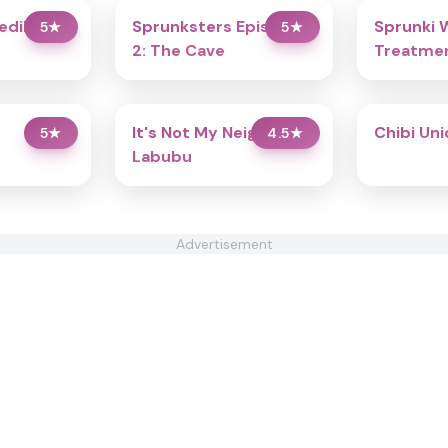
redibox
Sprunksters Episode
Sprunki 
5
★
5
★
2: The Cave
Treatmen
It's Not My Neighbor:
Chibi Un
5
★
4.5
★
Labubu
Advertisement