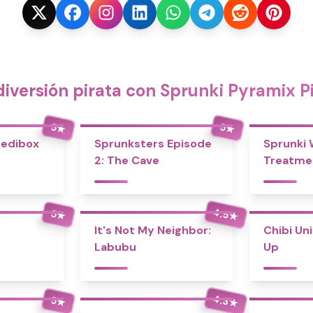
iversión pirata con Sprunki Pyramix P
5
5
★
★
redibox
Sprunksters Episode
Sprunki
2: The Cave
Treatme
4.5
5
★
★
It's Not My Neighbor:
Chibi Un
Labubu
Up
4.3
5
★
★