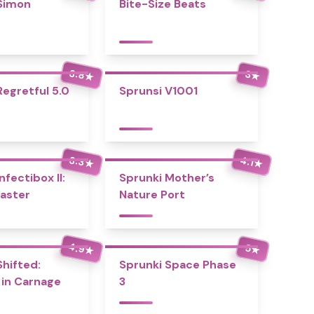
Simon
Bite-Size Beats
3.8
3
★
★
Regretful 5.0
Sprunsi V1001
3.3
4.1
★
★
nfectibox II:
Sprunki Mother’s
aster
Nature Port
4.9
5
★
★
Shifted:
Sprunki Space Phase
 in Carnage
3