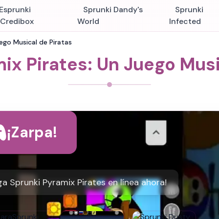
Esprunki
Sprunki Dandy's
Sprunki
nCredibox
World
Infected
uego Musical de Piratas
ix Pirates: Un Juego Musi
¡Zarpa!
a Sprunki Pyramix Pirates en línea ahora!