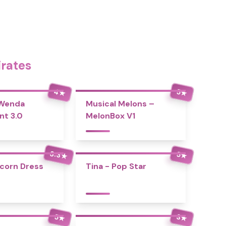
irates
4
5
★
★
 Wenda
Musical Melons –
nt 3.0
MelonBox V1
3.3
5
★
★
icorn Dress
Tina - Pop Star
5
3
★
★