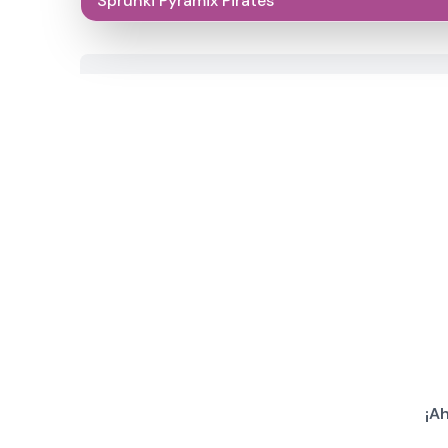
Sprunki Pyramix Pirates
¡A