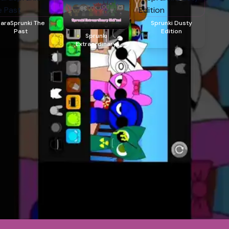
araSprunki The
Sprunki Dusty
Past
Edition
Sprunki
Extraordinary
Shifted