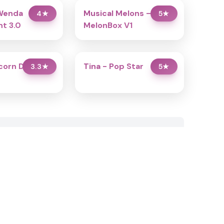
Wenda
Musical Melons –
4
★
5
★
t 3.0
MelonBox V1
icorn Dress Up
Tina - Pop Star
3.3
★
5
★