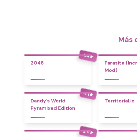
Más d
4.4
★
2048
Parasite (Inc
Mod)
4.1
★
Dandy’s World
Territorial.io
Pyramixed Edition
3.9
★