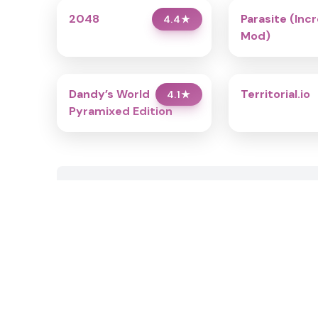
2048
Parasite (Inc
4.4
★
Mod)
Dandy’s World
Territorial.io
4.1
★
Pyramixed Edition