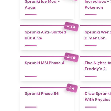
Sprunki Ice Mod -
Incredibox -
Aqua
Pokemon
3.3
★
Sprunki Anti-Shifted
Sprunki Wend
But Alive
Dimension
3.3
★
Sprunki.MSI Phase 4
Five Nights A
Freddy's 2
3
★
Sprunki Phase 56
Draw Sprunki
With Physics