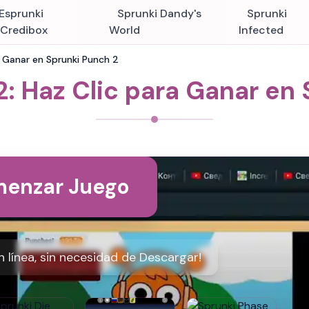
Esprunki
Sprunki Dandy's
Sprunki
nCredibox
World
Infected
a Ganar en Sprunki Punch 2
: Haz Clic para Ganar en
enzar Juego
 línea, sin necesidad de Descargar!