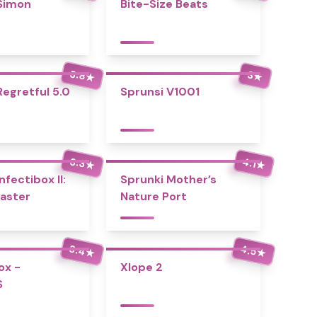
Simon
Bite-Size Beats
3.8
3
★
★
Regretful 5.0
Sprunsi V1001
3.3
4.1
★
★
nfectibox II:
Sprunki Mother’s
aster
Nature Port
3.4
4.5
★
★
ox -
Xlope 2
S