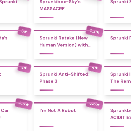
 Sprunki
Sprunkibox-Sky’s
Sprunki 
MASSACRE
4.2
5
★
★
a’s
Sprunki Retake (New
Sprunki 
Human Version) with
Bonus
4
3
★
★
t
Sprunki Anti-Shifted:
Sprunki I
Phase 3
The Rem
4.5
3.6
★
★
 Car
I'm Not A Robot
Sprunkb
!
ACIDITIE