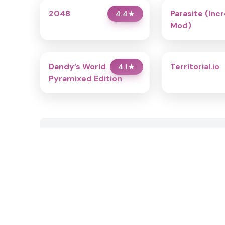
2048
Parasite (Inc
4.4
★
Mod)
Dandy’s World
Territorial.io
4.1
★
Pyramixed Edition