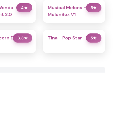
Wenda
Musical Melons –
4
★
5
★
t 3.0
MelonBox V1
icorn Dress Up
Tina - Pop Star
3.3
★
5
★