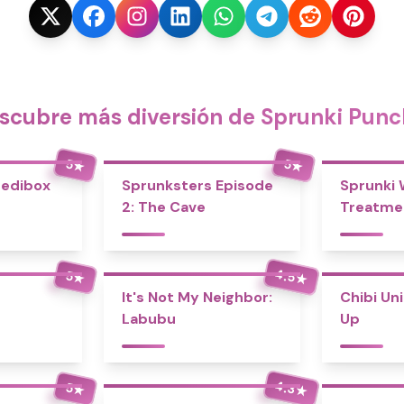
scubre más diversión de Sprunki Punc
5
5
★
★
redibox
Sprunksters Episode
Sprunki
2: The Cave
Treatme
4.5
5
★
★
It's Not My Neighbor:
Chibi Un
Labubu
Up
4.3
5
★
★