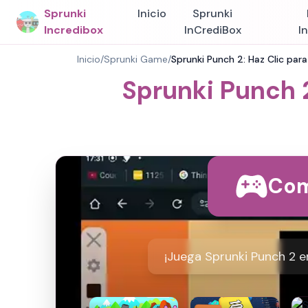
Sprunki
Inicio
Sprunki
Incredibox
InCrediBox
I
Inicio
/
Sprunki Game
/
Sprunki Punch 2: Haz Clic par
Sprunki Punch 2
Com
¡Juega Sprunki Punch 2 en