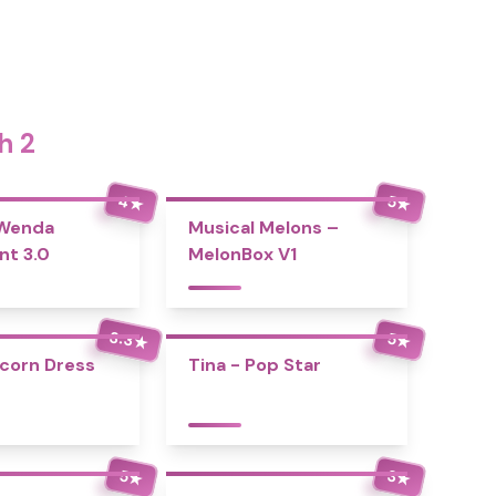
h 2
4
5
★
★
 Wenda
Musical Melons –
nt 3.0
MelonBox V1
3.3
5
★
★
icorn Dress
Tina - Pop Star
5
3
★
★