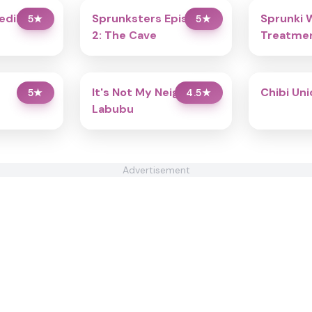
redibox
Sprunksters Episode
Sprunki 
5
★
5
★
2: The Cave
Treatmen
It's Not My Neighbor:
Chibi Un
5
★
4.5
★
Labubu
Advertisement