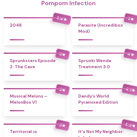
Pompom Infection
4.4
5
★
★
2048
Parasite (Incredibox
Mod)
4
5
★
★
Sprunksters Episode
Sprunki Wenda
2: The Cave
Treatment 3.0
4.1
5
★
★
Musical Melons –
Dandy’s World
MelonBox V1
Pyramixed Edition
4.5
5
★
★
Territorial.io
It's Not My Neighbor: