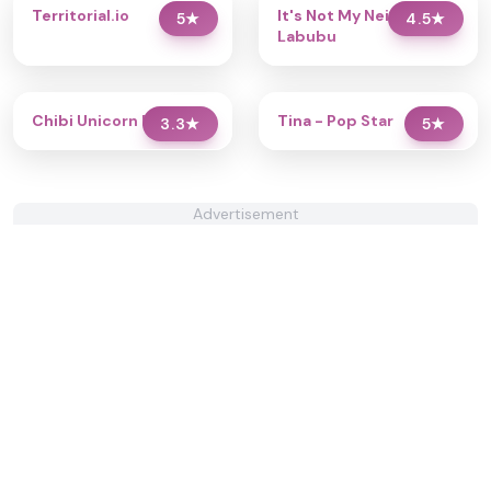
Territorial.io
It's Not My Neighbor:
5
★
4.5
★
Labubu
Chibi Unicorn Dress Up
Tina - Pop Star
3.3
★
5
★
Advertisement