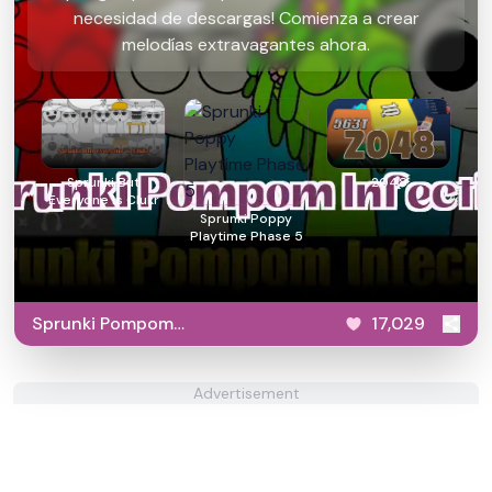
necesidad de descargas! Comienza a crear
melodías extravagantes ahora.
Sprunki But
2048
Everyone is Clukr
Sprunki Poppy
Playtime Phase 5
Sprunki Pompom
17,029
Infection
Advertisement