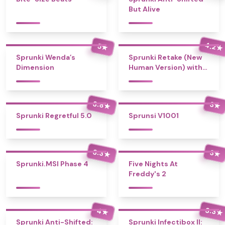
But Alive
4.2
5
★
★
Sprunki Wenda’s
Sprunki Retake (New
Dimension
Human Version) with
Bonus
3.8
3
★
★
Sprunki Regretful 5.0
Sprunsi V1001
3.3
3
★
★
Sprunki.MSI Phase 4
Five Nights At
Freddy's 2
3.3
4
★
★
Sprunki Anti-Shifted:
Sprunki Infectibox II: