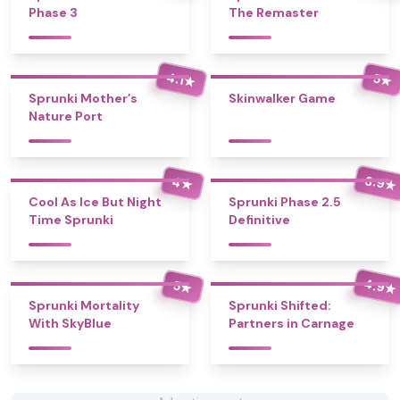
Phase 3
The Remaster
4.1
5
★
★
Sprunki Mother’s
Skinwalker Game
Nature Port
3.9
4
★
★
Cool As Ice But Night
Sprunki Phase 2.5
Time Sprunki
Definitive
4.9
5
★
★
Sprunki Mortality
Sprunki Shifted:
With SkyBlue
Partners in Carnage