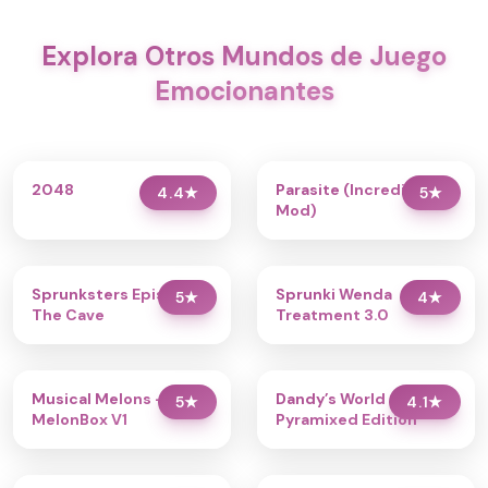
Explora Otros Mundos de Juego
Emocionantes
2048
Parasite (Incredibox
4.4
★
5
★
Mod)
Sprunksters Episode 2:
Sprunki Wenda
5
★
4
★
The Cave
Treatment 3.0
Musical Melons –
Dandy’s World
5
★
4.1
★
MelonBox V1
Pyramixed Edition