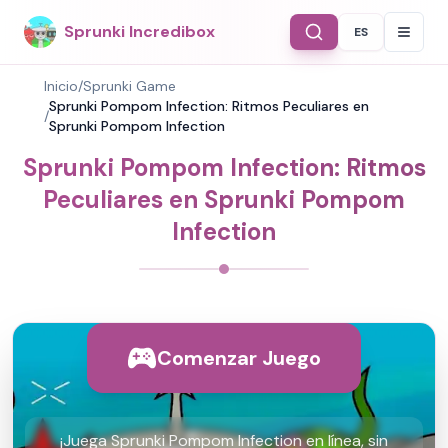
Sprunki Incredibox
ES
Select Langu
Inicio
/
Sprunki Game
Sprunki Pompom Infection: Ritmos Peculiares en
/
Sprunki Pompom Infection
Sprunki Pompom Infection: Ritmos
Peculiares en Sprunki Pompom
Infection
Comenzar Juego
¡Juega Sprunki Pompom Infection en línea, sin