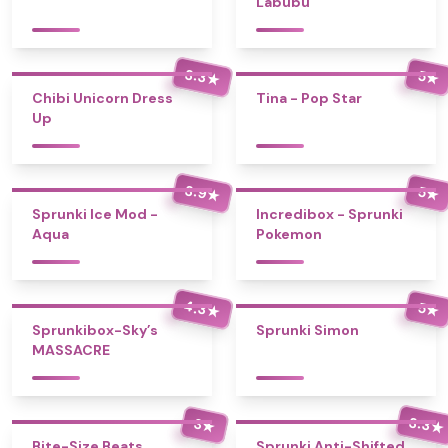
Labubu
3.3
5
★
★
Chibi Unicorn Dress
Tina - Pop Star
Up
3.9
5
★
★
Sprunki Ice Mod -
Incredibox - Sprunki
Aqua
Pokemon
4.3
5
★
★
Sprunkibox-Sky’s
Sprunki Simon
MASSACRE
3.3
3
★
★
Bite-Size Beats
Sprunki Anti-Shifted