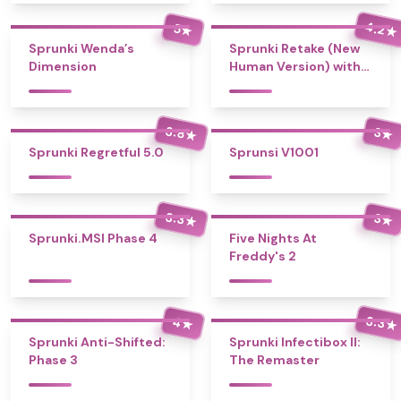
4.2
5
★
★
Sprunki Wenda’s
Sprunki Retake (New
Dimension
Human Version) with
Bonus
3.8
3
★
★
Sprunki Regretful 5.0
Sprunsi V1001
3.3
3
★
★
Sprunki.MSI Phase 4
Five Nights At
Freddy's 2
3.3
4
★
★
Sprunki Anti-Shifted:
Sprunki Infectibox II:
Phase 3
The Remaster