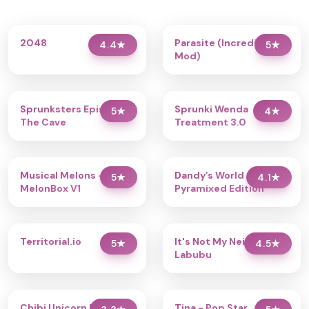
2048
Parasite (Incredibox
4.4
★
5
★
Mod)
Sprunksters Episode 2:
Sprunki Wenda
5
★
4
★
The Cave
Treatment 3.0
Musical Melons –
Dandy’s World
5
★
4.1
★
MelonBox V1
Pyramixed Edition
Territorial.io
It's Not My Neighbor:
5
★
4.5
★
Labubu
Chibi Unicorn Dress Up
Tina - Pop Star