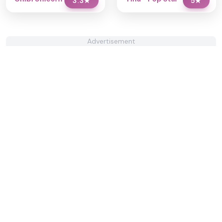
3.3
★
5
★
Advertisement