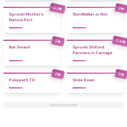
4.1
5
★
★
Sprunki Mother’s
SkinWalker or Not
Nature Port
4.9
5
★
★
Bat Smash
Sprunki Shifted:
Partners in Carnage
5
5
★
★
Pokepath TD
Slide Down
Advertisement