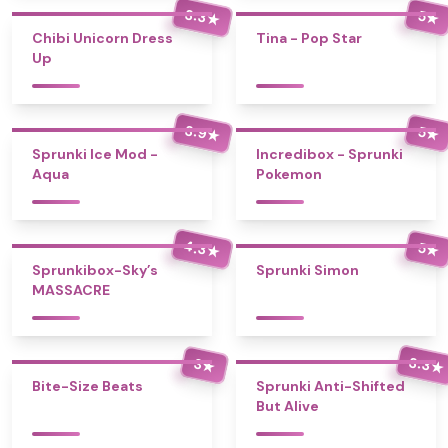
3.3
5
★
★
Chibi Unicorn Dress
Tina - Pop Star
Up
3.9
5
★
★
Sprunki Ice Mod -
Incredibox - Sprunki
Aqua
Pokemon
4.3
5
★
★
Sprunkibox-Sky’s
Sprunki Simon
MASSACRE
3.3
3
★
★
Bite-Size Beats
Sprunki Anti-Shifted
But Alive