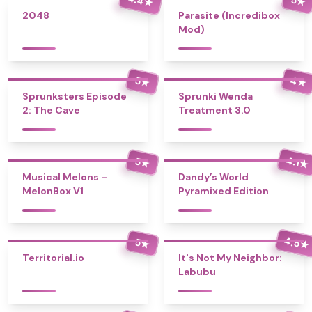
★
★
2048
Parasite (Incredibox
Mod)
4
5
★
★
Sprunksters Episode
Sprunki Wenda
2: The Cave
Treatment 3.0
4.1
5
★
★
Musical Melons –
Dandy’s World
MelonBox V1
Pyramixed Edition
4.5
5
★
★
Territorial.io
It's Not My Neighbor:
Labubu