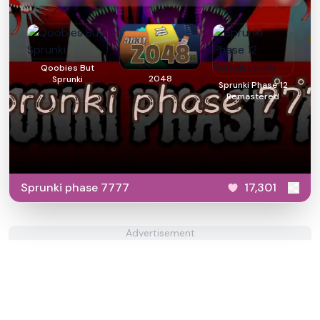
Qoobies But
2048
Sprunki
Sprunki Phase 12
Remastered
Sprunki phase 7777
17,301
Advertisement