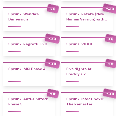
4.2
5
★
★
Sprunki Wenda’s
Sprunki Retake (New
Dimension
Human Version) with
Bonus
3.8
3
★
★
Sprunki Regretful 5.0
Sprunsi V1001
3.3
3
★
★
Sprunki.MSI Phase 4
Five Nights At
Freddy's 2
3.3
4
★
★
Sprunki Anti-Shifted:
Sprunki Infectibox II:
Phase 3
The Remaster