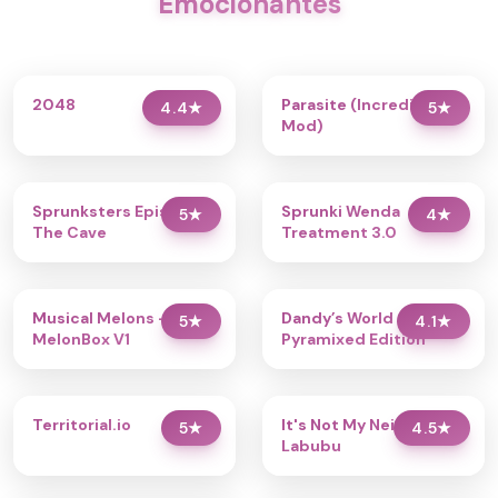
Emocionantes
2048
Parasite (Incredibox
4.4
★
5
★
Mod)
Sprunksters Episode 2:
Sprunki Wenda
5
★
4
★
The Cave
Treatment 3.0
Musical Melons –
Dandy’s World
5
★
4.1
★
MelonBox V1
Pyramixed Edition
Territorial.io
It's Not My Neighbor:
5
★
4.5
★
Labubu