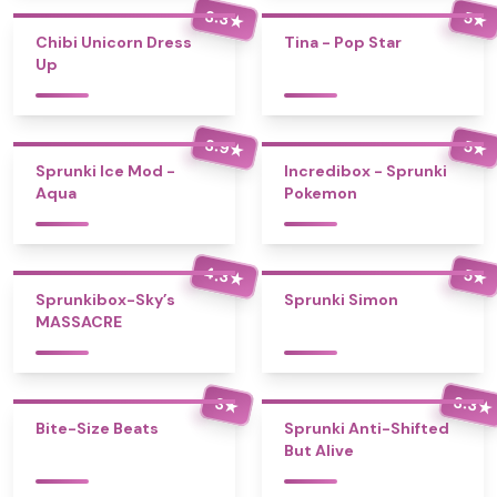
3.3
5
★
★
Chibi Unicorn Dress
Tina - Pop Star
Up
3.9
5
★
★
Sprunki Ice Mod -
Incredibox - Sprunki
Aqua
Pokemon
4.3
5
★
★
Sprunkibox-Sky’s
Sprunki Simon
MASSACRE
3.3
3
★
★
Bite-Size Beats
Sprunki Anti-Shifted
But Alive