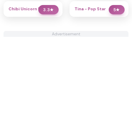
Chibi Unicorn Dress Up
Tina - Pop Star
3.3
★
5
★
Advertisement