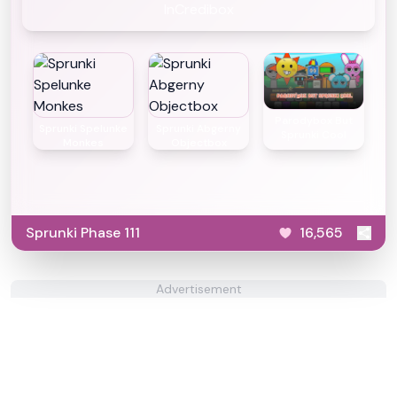
InCredibox
Parodybox But
Sprunki Spelunke
Sprunki Abgerny
Sprunki Cool
Monkes
Objectbox
Sprunki Phase 111
16,565
Advertisement