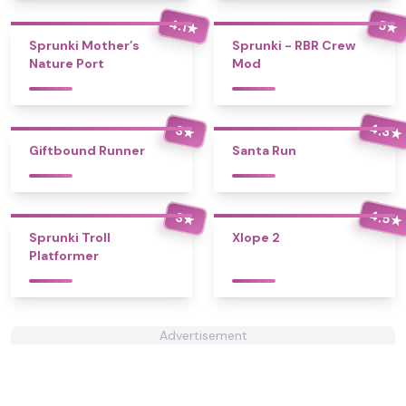
4.1
5
★
★
Sprunki Mother’s
Sprunki - RBR Crew
Nature Port
Mod
4.3
3
★
★
Giftbound Runner
Santa Run
4.5
3
★
★
Sprunki Troll
Xlope 2
Platformer
Advertisement