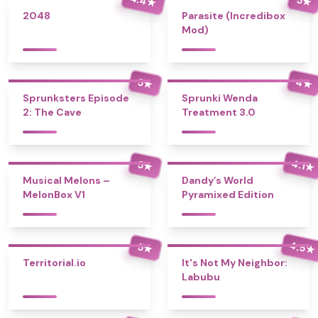
★
★
2048
Parasite (Incredibox
Mod)
4
5
★
★
Sprunksters Episode
Sprunki Wenda
2: The Cave
Treatment 3.0
4.1
5
★
★
Musical Melons –
Dandy’s World
MelonBox V1
Pyramixed Edition
4.5
5
★
★
Territorial.io
It's Not My Neighbor:
Labubu