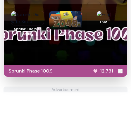
Fnaf
Sprunki Die with
2048
Smile
Sprunki Phase 100.9
12,731
Advertisement