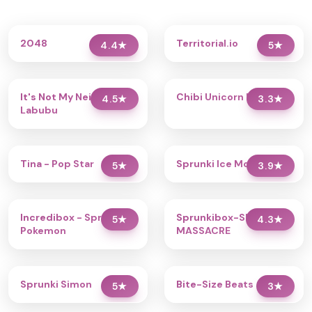
2048
Territorial.io
4.4
★
5
★
It's Not My Neighbor:
Chibi Unicorn Dress Up
4.5
★
3.3
★
Labubu
Tina - Pop Star
Sprunki Ice Mod - Aqua
5
★
3.9
★
Incredibox - Sprunki
Sprunkibox-Sky’s
5
★
4.3
★
Pokemon
MASSACRE
Sprunki Simon
Bite-Size Beats
5
★
3
★