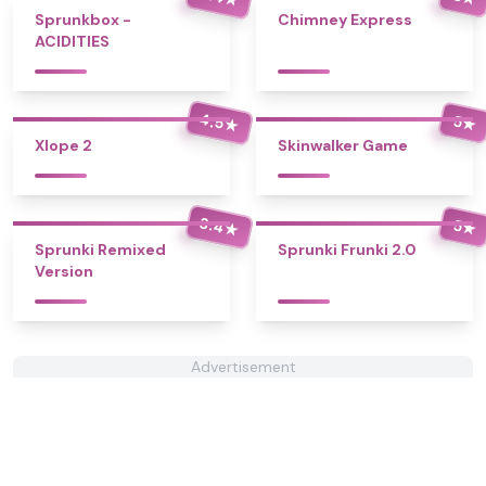
Sprunkbox -
Chimney Express
ACIDITIES
4.5
5
★
★
Xlope 2
Skinwalker Game
3.4
5
★
★
Sprunki Remixed
Sprunki Frunki 2.0
Version
Advertisement