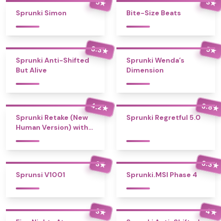
5
3
★
★
Sprunki Simon
Bite-Size Beats
3.3
5
★
★
Sprunki Anti-Shifted
Sprunki Wenda’s
But Alive
Dimension
4.2
3.8
★
★
Sprunki Retake (New
Sprunki Regretful 5.0
Human Version) with
Bonus
3.3
3
★
★
Sprunsi V1001
Sprunki.MSI Phase 4
4
3
★
★