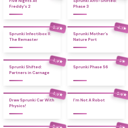
Five Nights At
Sprunki Anti-Shifted:
Freddy's 2
Phase 3
3.3
4.1
★
★
Sprunki Infectibox II:
Sprunki Mother’s
The Remaster
Nature Port
4.9
3
★
★
Sprunki Shifted:
Sprunki Phase 56
Partners in Carnage
4.5
3.6
★
★
Draw Sprunki Car With
I'm Not A Robot
Physics!
3.4
3
★
★