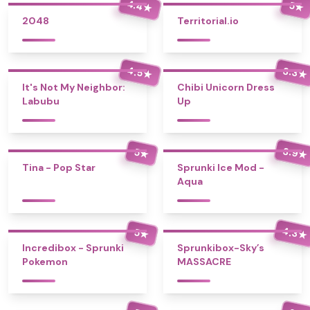
4.4
5
★
★
2048
Territorial.io
4.5
3.3
★
★
It's Not My Neighbor:
Chibi Unicorn Dress
Labubu
Up
3.9
5
★
★
Tina - Pop Star
Sprunki Ice Mod -
Aqua
4.3
5
★
★
Incredibox - Sprunki
Sprunkibox-Sky’s
Pokemon
MASSACRE