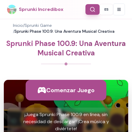
Sprunki Incredibox
ES
Select Langu
Inicio
/
Sprunki Game
/
Sprunki Phase 100.9: Una Aventura Musical Creativa
Sprunki Phase 100.9: Una Aventura
Musical Creativa
Comenzar Juego
¡Juega Sprunki Phase 100.9 en línea, sin
necesidad de descargar! ¡Crea música y
diviértete!