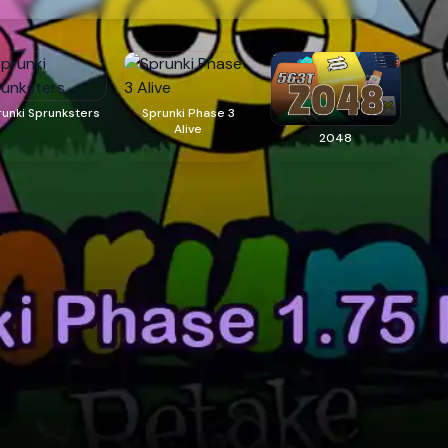
runki Sprunksters
Sprunki Phase 3
Alive
2048