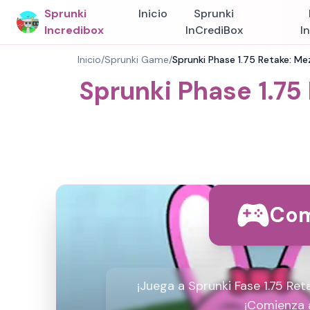
Sprunki
Inicio
Sprunki
Incredibox
InCrediBox
I
Inicio
/
Sprunki Game
/
Sprunki Phase 1.75 Retake: Mez
Sprunki Phase 1.75
Com
¡Juega a Sprunki Fase 1.75 Ret
¡Comienza 