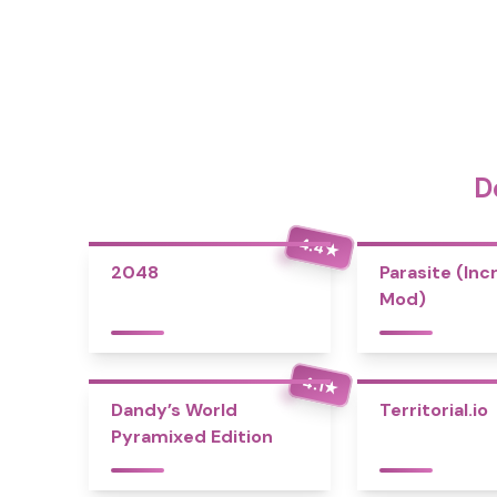
D
4.4
★
2048
Parasite (Inc
Mod)
4.1
★
Dandy’s World
Territorial.io
Pyramixed Edition