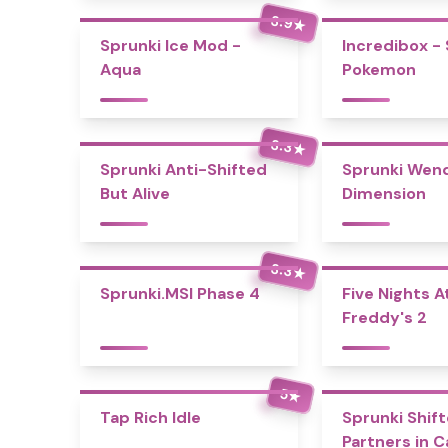
3.9
★
Sprunki Ice Mod -
Incredibox -
Aqua
Pokemon
3.3
★
Sprunki Anti-Shifted
Sprunki Wend
But Alive
Dimension
3.3
★
Sprunki.MSI Phase 4
Five Nights A
Freddy's 2
5
★
Tap Rich Idle
Sprunki Shift
Partners in 