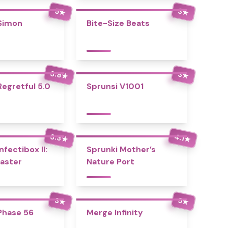
5
3
★
★
Simon
Bite-Size Beats
3.8
3
★
★
Regretful 5.0
Sprunsi V1001
3.3
4.1
★
★
nfectibox II:
Sprunki Mother’s
aster
Nature Port
3
5
★
★
Phase 56
Merge Infinity