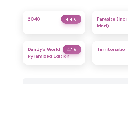
2048
Parasite (Inc
4.4
★
Mod)
Dandy’s World
Territorial.io
4.1
★
Pyramixed Edition