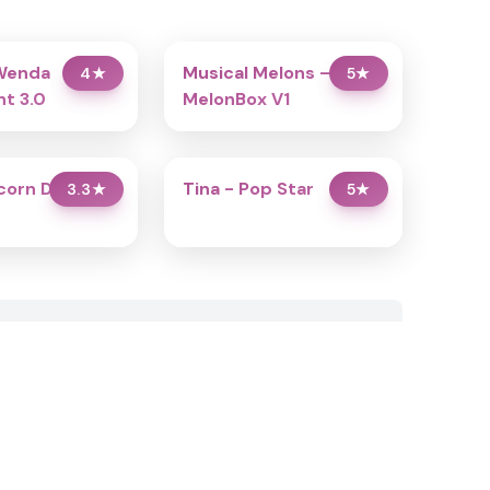
Wenda
Musical Melons –
4
★
5
★
t 3.0
MelonBox V1
icorn Dress Up
Tina - Pop Star
3.3
★
5
★