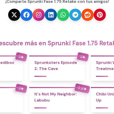
¡Comparte Sprunki Fase 1.75 Retake con tus amigos!
escubre más en Sprunki Fase 1.75 Reta
5
5
★
★
redibox
Sprunksters Episode
Sprunki
2: The Cave
Treatme
4.5
5
★
★
It's Not My Neighbor:
Chibi Un
Labubu
Up