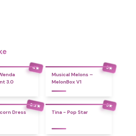
ke
4
5
★
★
 Wenda
Musical Melons –
nt 3.0
MelonBox V1
3.3
5
★
★
icorn Dress
Tina - Pop Star