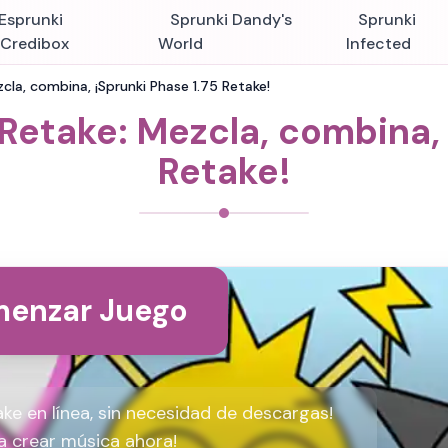
Esprunki
Sprunki Dandy's
Sprunki
nCredibox
World
Infected
cla, combina, ¡Sprunki Phase 1.75 Retake!
 Retake: Mezcla, combina, 
Retake!
enzar Juego
ake en línea, sin necesidad de descargas!
a crear música ahora!