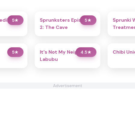
redibox
Sprunksters Episode
Sprunki 
5
★
5
★
2: The Cave
Treatmen
It's Not My Neighbor:
Chibi Un
5
★
4.5
★
Labubu
Advertisement