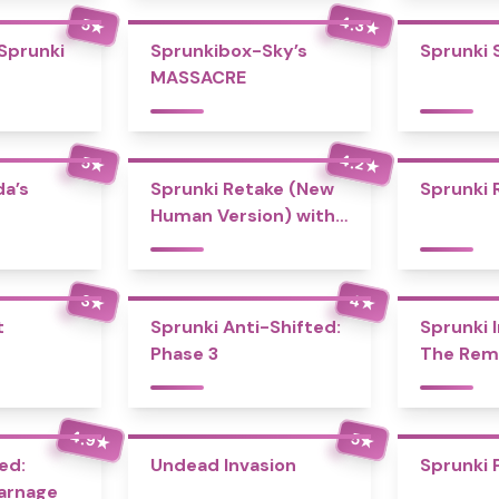
4.3
5
★
★
 Sprunki
Sprunkibox-Sky’s
Sprunki 
MASSACRE
4.2
5
★
★
a’s
Sprunki Retake (New
Sprunki 
Human Version) with
Bonus
4
3
★
★
t
Sprunki Anti-Shifted:
Sprunki I
Phase 3
The Rem
4.9
5
★
★
ed:
Undead Invasion
Sprunki 
Carnage