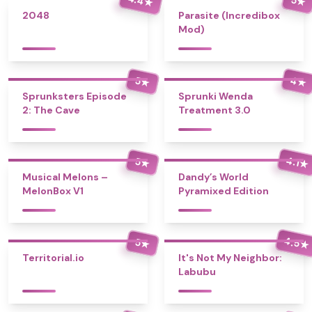
★
★
2048
Parasite (Incredibox
Mod)
4
5
★
★
Sprunksters Episode
Sprunki Wenda
2: The Cave
Treatment 3.0
4.1
5
★
★
Musical Melons –
Dandy’s World
MelonBox V1
Pyramixed Edition
4.5
5
★
★
Territorial.io
It's Not My Neighbor:
Labubu