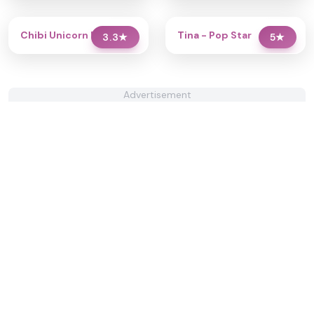
Chibi Unicorn Dress Up
Tina - Pop Star
3.3
★
5
★
Advertisement