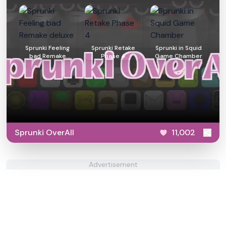
Sprunki Feeling
Sprunki Retake
Sprunki in Squid
bad Remake
Phase 4
Game Chamber
deluxe
Sprunki OverAll
11,002
Advertisement