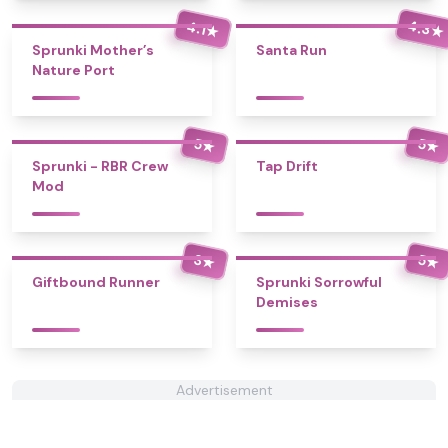
4.3
4.1
★
★
Sprunki Mother’s
Santa Run
Nature Port
5
5
★
★
Sprunki - RBR Crew
Tap Drift
Mod
3
5
★
★
Giftbound Runner
Sprunki Sorrowful
Demises
Advertisement