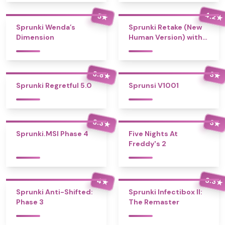
4.2
5
★
★
Sprunki Wenda’s
Sprunki Retake (New
Dimension
Human Version) with
Bonus
3.8
3
★
★
Sprunki Regretful 5.0
Sprunsi V1001
3.3
3
★
★
Sprunki.MSI Phase 4
Five Nights At
Freddy's 2
3.3
4
★
★
Sprunki Anti-Shifted:
Sprunki Infectibox II:
Phase 3
The Remaster