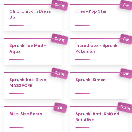
3.3
5
★
★
Chibi Unicorn Dress
Tina - Pop Star
Up
3.9
5
★
★
Sprunki Ice Mod -
Incredibox - Sprunki
Aqua
Pokemon
4.3
5
★
★
Sprunkibox-Sky’s
Sprunki Simon
MASSACRE
3.3
3
★
★
Bite-Size Beats
Sprunki Anti-Shifted
But Alive