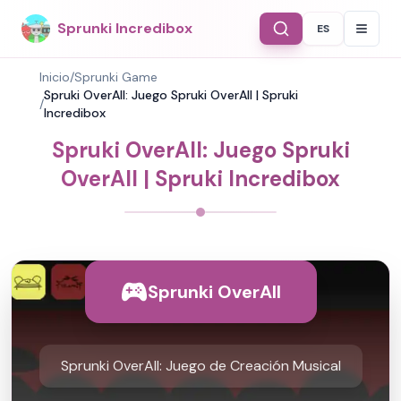
Sprunki Incredibox
ES
Select Langu
Inicio
/
Sprunki Game
Spruki OverAll: Juego Spruki OverAll | Spruki
/
Incredibox
Spruki OverAll: Juego Spruki
OverAll | Spruki Incredibox
Sprunki OverAll
Sprunki OverAll: Juego de Creación Musical