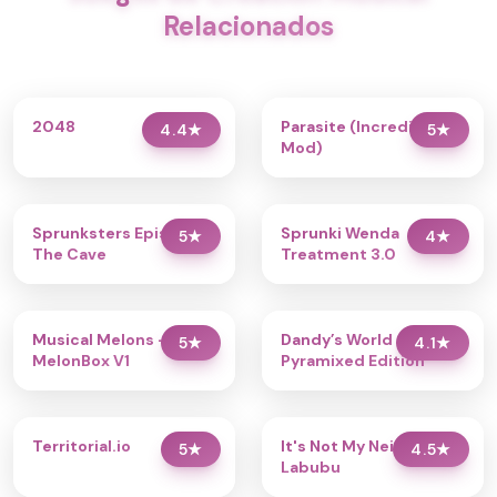
Relacionados
2048
Parasite (Incredibox
4.4
★
5
★
Mod)
Sprunksters Episode 2:
Sprunki Wenda
5
★
4
★
The Cave
Treatment 3.0
Musical Melons –
Dandy’s World
5
★
4.1
★
MelonBox V1
Pyramixed Edition
Territorial.io
It's Not My Neighbor:
5
★
4.5
★
Labubu