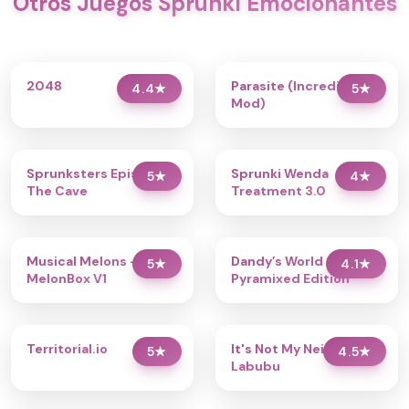
Otros Juegos Sprunki Emocionantes
2048
Parasite (Incredibox
4.4
★
5
★
Mod)
Sprunksters Episode 2:
Sprunki Wenda
5
★
4
★
The Cave
Treatment 3.0
Musical Melons –
Dandy’s World
5
★
4.1
★
MelonBox V1
Pyramixed Edition
Territorial.io
It's Not My Neighbor:
5
★
4.5
★
Labubu