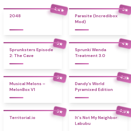
4.4
5
★
★
2048
Parasite (Incredibox
Mod)
4
5
★
★
Sprunksters Episode
Sprunki Wenda
2: The Cave
Treatment 3.0
4.1
5
★
★
Musical Melons –
Dandy’s World
MelonBox V1
Pyramixed Edition
4.5
5
★
★
Territorial.io
It's Not My Neighbor:
Labubu