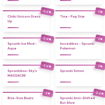
3.3
5
★
★
Chibi Unicorn Dress
Tina - Pop Star
Up
3.9
5
★
★
Sprunki Ice Mod -
Incredibox - Sprunki
Aqua
Pokemon
4.3
5
★
★
Sprunkibox-Sky’s
Sprunki Simon
MASSACRE
3.3
3
★
★
Bite-Size Beats
Sprunki Anti-Shifted
But Alive