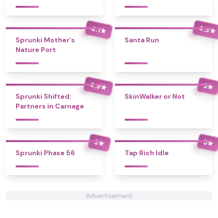
4.3
4.1
★
★
Sprunki Mother’s
Santa Run
Nature Port
4.9
5
★
★
Sprunki Shifted:
SkinWalker or Not
Partners in Carnage
3
5
★
★
Sprunki Phase 56
Tap Rich Idle
Advertisement