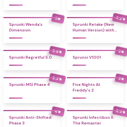
4.2
5
★
★
Sprunki Wenda’s
Sprunki Retake (New
Dimension
Human Version) with
Bonus
3.8
3
★
★
Sprunki Regretful 5.0
Sprunsi V1001
3.3
3
★
★
Sprunki.MSI Phase 4
Five Nights At
Freddy's 2
3.3
4
★
★
Sprunki Anti-Shifted:
Sprunki Infectibox II:
Phase 3
The Remaster