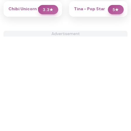
Chibi Unicorn Dress Up
Tina - Pop Star
3.3
★
5
★
Advertisement