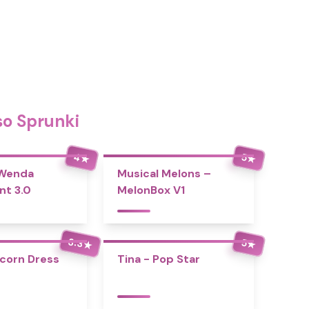
so Sprunki
4
5
★
★
 Wenda
Musical Melons –
nt 3.0
MelonBox V1
3.3
5
★
★
icorn Dress
Tina - Pop Star