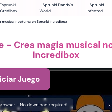
Esprunki
Sprunki Dandy's
Sprunki
nCredibox
World
Infected
a musical nocturna en Sprunki Incredibox
e - Crea magia musical n
Incredibox
iciar Juego
 browser - No download required!