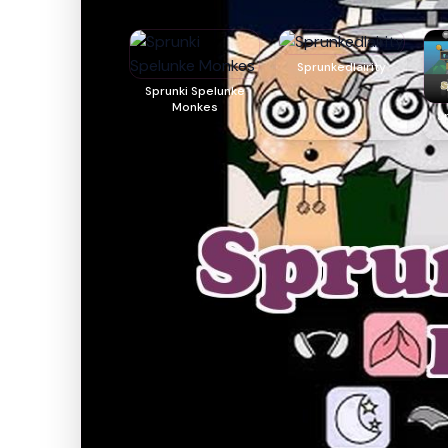
Sprunkedlairity
Sprunki Spelunke
Monkes
S