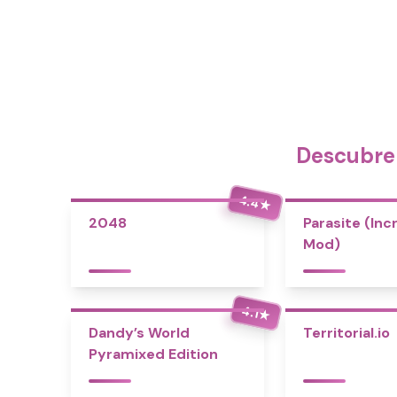
Descubre 
4.4
★
2048
Parasite (Inc
Mod)
4.1
★
Dandy’s World
Territorial.io
Pyramixed Edition