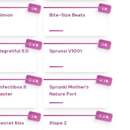
5
3
★
★
Simon
Bite-Size Beats
3.8
3
★
★
Regretful 5.0
Sprunsi V1001
3.3
4.1
★
★
nfectibox II:
Sprunki Mother’s
aster
Nature Port
4.5
3
★
★
Secret Kiss
Xlope 2