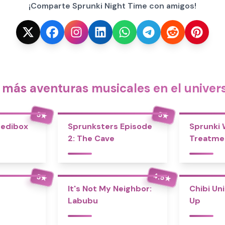
¡Comparte Sprunki Night Time con amigos!
más aventuras musicales en el univer
5
5
★
★
redibox
Sprunksters Episode
Sprunki
2: The Cave
Treatme
4.5
5
★
★
It's Not My Neighbor:
Chibi Un
Labubu
Up