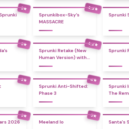
4.3
5
★
★
 Sprunki
Sprunkibox-Sky’s
Sprunki 
MASSACRE
4.2
5
★
★
a’s
Sprunki Retake (New
Sprunki 
Human Version) with
Bonus
4
3
★
★
t
Sprunki Anti-Shifted:
Sprunki I
Phase 3
The Rem
5
5
★
★
tars 2026
Meeland Io
Santa's 