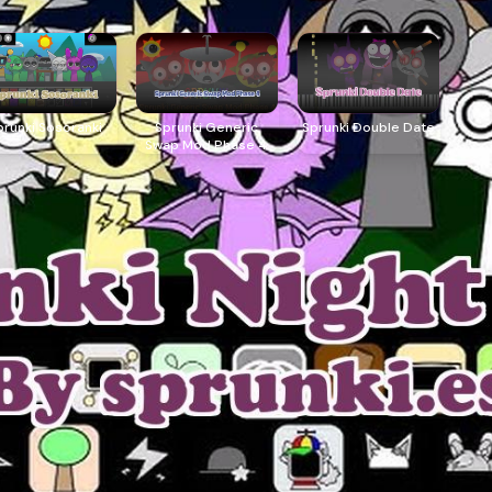
prunki Sosoranki
Sprunki Generic
Sprunki Double Date
Swap Mod Phase 4