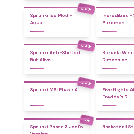
3.9
★
Sprunki Ice Mod -
Incredibox -
Aqua
Pokemon
3.3
★
Sprunki Anti-Shifted
Sprunki Wend
But Alive
Dimension
3.3
★
Sprunki.MSI Phase 4
Five Nights A
Freddy's 2
3
★
Sprunki Phase 3 Jedi's
Basketball S
Version