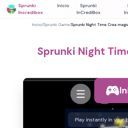
Sprunki
Inicio
Sprunki
Incredibox
InCrediBox
I
Inicio
/
Sprunki Game
/
Sprunki Night Time Crea magi
Sprunki Night Tim
In
Play instantly in your