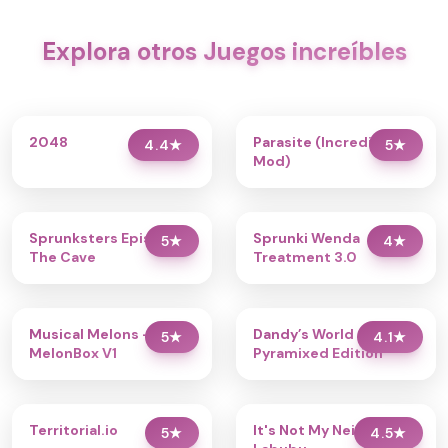
Explora otros Juegos increíbles
2048
Parasite (Incredibox
4.4
★
5
★
Mod)
Sprunksters Episode 2:
Sprunki Wenda
5
★
4
★
The Cave
Treatment 3.0
Musical Melons –
Dandy’s World
5
★
4.1
★
MelonBox V1
Pyramixed Edition
Territorial.io
It's Not My Neighbor:
5
★
4.5
★