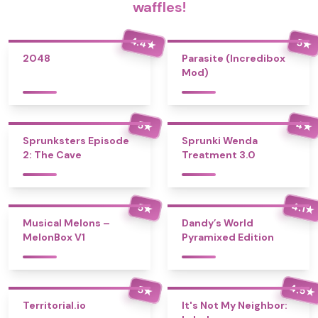
waffles!
4.4
5
★
★
2048
Parasite (Incredibox
Mod)
4
5
★
★
Sprunksters Episode
Sprunki Wenda
2: The Cave
Treatment 3.0
4.1
5
★
★
Musical Melons –
Dandy’s World
MelonBox V1
Pyramixed Edition
4.5
5
★
★
Territorial.io
It's Not My Neighbor: