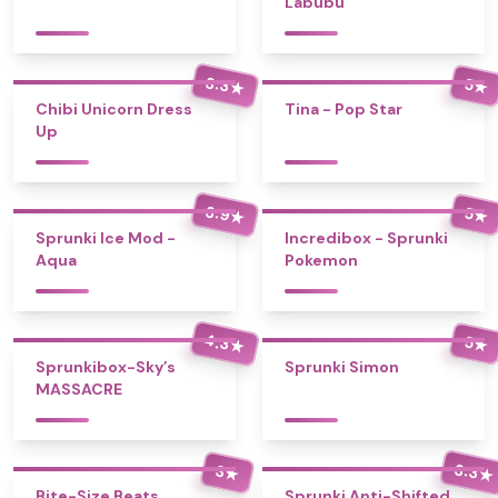
Labubu
3.3
5
★
★
Chibi Unicorn Dress
Tina - Pop Star
Up
3.9
5
★
★
Sprunki Ice Mod -
Incredibox - Sprunki
Aqua
Pokemon
4.3
5
★
★
Sprunkibox-Sky’s
Sprunki Simon
MASSACRE
3.3
3
★
★
Bite-Size Beats
Sprunki Anti-Shifted