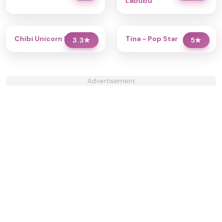
Labubu
Chibi Unicorn Dress Up
Tina - Pop Star
3.3
★
5
★
Advertisement