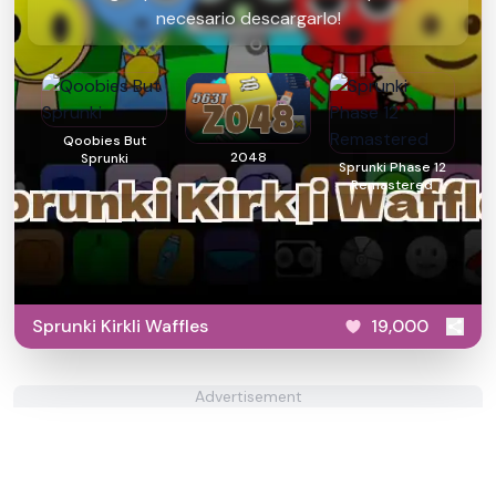
necesario descargarlo!
Qoobies But
2048
Sprunki
Sprunki Phase 12
Remastered
Sprunki Kirkli Waffles
19,000
Advertisement