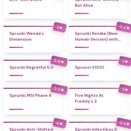
But Alive
4.2
5
★
★
Sprunki Wenda’s
Sprunki Retake (New
Dimension
Human Version) with
Bonus
3.8
3
★
★
Sprunki Regretful 5.0
Sprunsi V1001
3.3
3
★
★
Sprunki.MSI Phase 4
Five Nights At
Freddy's 2
3.3
4
★
★
Sprunki Anti-Shifted:
Sprunki Infectibox II: