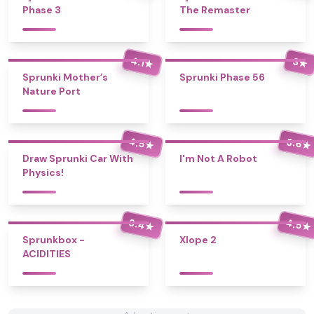
Phase 3
The Remaster
4.1
3
★
★
Sprunki Mother’s
Sprunki Phase 56
Nature Port
4.5
3.6
★
★
Draw Sprunki Car With
I'm Not A Robot
Physics!
3.4
4.5
★
★
Sprunkbox -
Xlope 2
ACIDITIES