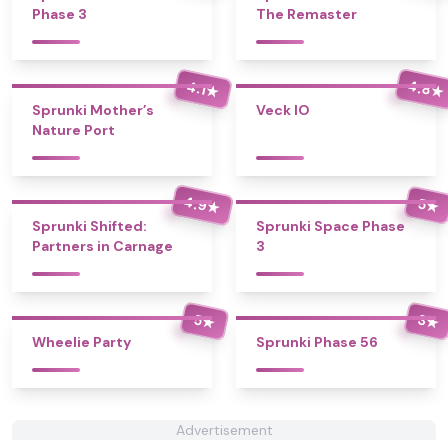
Phase 3
The Remaster
4.8
4.1
★
★
Sprunki Mother’s
Veck IO
Nature Port
4.9
5
★
★
Sprunki Shifted:
Sprunki Space Phase
Partners in Carnage
3
5
3
★
★
Wheelie Party
Sprunki Phase 56
Advertisement