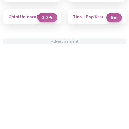
Chibi Unicorn Dress Up
Tina - Pop Star
3.3
★
5
★
Advertisement