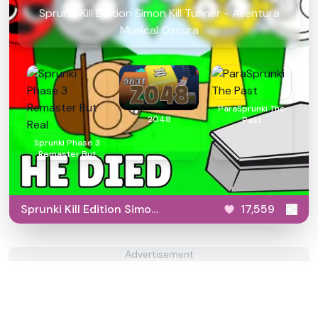
Sprunki Kill Edition Simon Kill Tunner - Aventura
Musical Oscura
ParaSprunki The
2048
Past
Sprunki Phase 3
Remaster But
Real
Sprunki Kill Edition Simon
17,559
Kill Tunner
Advertisement