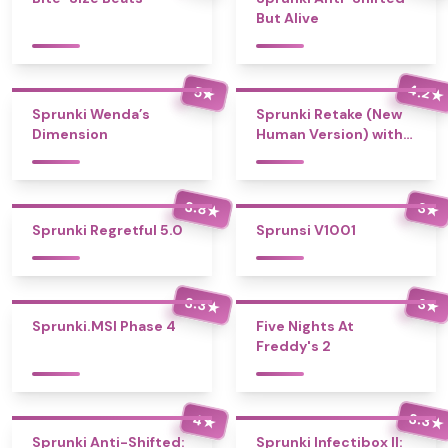
But Alive
4.2
5
★
★
Sprunki Wenda’s
Sprunki Retake (New
Dimension
Human Version) with
Bonus
3.8
3
★
★
Sprunki Regretful 5.0
Sprunsi V1001
3.3
3
★
★
Sprunki.MSI Phase 4
Five Nights At
Freddy's 2
3.3
4
★
★
Sprunki Anti-Shifted:
Sprunki Infectibox II: