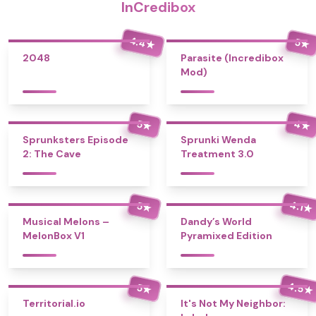
InCredibox
4.4
5
★
★
2048
Parasite (Incredibox
Mod)
4
5
★
★
Sprunksters Episode
Sprunki Wenda
2: The Cave
Treatment 3.0
4.1
5
★
★
Musical Melons –
Dandy’s World
MelonBox V1
Pyramixed Edition
4.5
5
★
★
Territorial.io
It's Not My Neighbor: