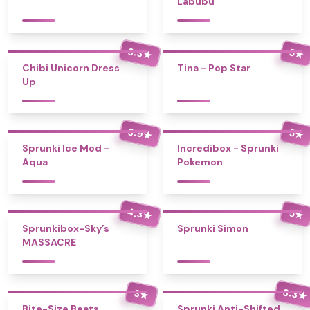
Labubu
3.3
5
★
★
Chibi Unicorn Dress
Tina - Pop Star
Up
3.9
5
★
★
Sprunki Ice Mod -
Incredibox - Sprunki
Aqua
Pokemon
4.3
5
★
★
Sprunkibox-Sky’s
Sprunki Simon
MASSACRE
3.3
3
★
★
Bite-Size Beats
Sprunki Anti-Shifted