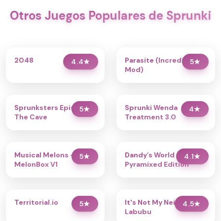
Otros Juegos Populares de Sprunki
2048
Parasite (Incredibox
4.4
★
5
★
Mod)
Sprunksters Episode 2:
Sprunki Wenda
5
★
4
★
The Cave
Treatment 3.0
Musical Melons –
Dandy’s World
5
★
4.1
★
MelonBox V1
Pyramixed Edition
Territorial.io
It's Not My Neighbor:
5
★
4.5
★
Labubu