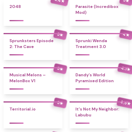
★
★
2048
Parasite (Incredibox
Mod)
4
5
★
★
Sprunksters Episode
Sprunki Wenda
2: The Cave
Treatment 3.0
4.1
5
★
★
Musical Melons –
Dandy’s World
MelonBox V1
Pyramixed Edition
4.5
5
★
★
Territorial.io
It's Not My Neighbor:
Labubu