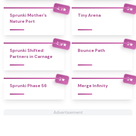
4.1
5
★
★
Sprunki Mother’s
Tiny Arena
Nature Port
4.9
5
★
★
Sprunki Shifted:
Bounce Path
Partners in Carnage
3
5
★
★
Sprunki Phase 56
Merge Infinity
Advertisement