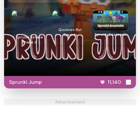
Qoobies But
Sprunki Sosoranki
Sprunki
Sprunki Retake
Phase 4
Sprunki Jump
11,140
Advertisement