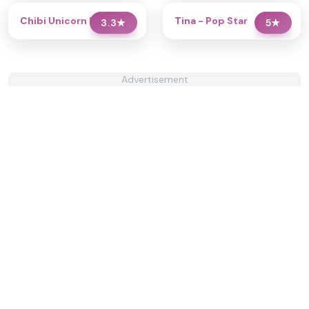
Chibi Unicorn Dress Up
Tina - Pop Star
3.3
★
5
★
Advertisement