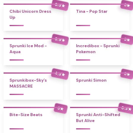
3.3
5
★
★
Chibi Unicorn Dress
Tina - Pop Star
Up
3.9
5
★
★
Sprunki Ice Mod -
Incredibox - Sprunki
Aqua
Pokemon
4.3
5
★
★
Sprunkibox-Sky’s
Sprunki Simon
MASSACRE
3.3
3
★
★
Bite-Size Beats
Sprunki Anti-Shifted
But Alive