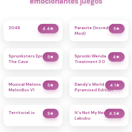
emocionantes juegos
2048
Parasite (Incredibox
4.4
★
5
★
Mod)
Sprunksters Episode 2:
Sprunki Wenda
5
★
4
★
The Cave
Treatment 3.0
Musical Melons –
Dandy’s World
5
★
4.1
★
MelonBox V1
Pyramixed Edition
Territorial.io
It's Not My Neighbor:
5
★
4.5
★
Labubu