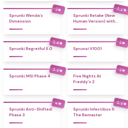
4.2
5
★
★
Sprunki Wenda’s
Sprunki Retake (New
Dimension
Human Version) with
Bonus
3.8
3
★
★
Sprunki Regretful 5.0
Sprunsi V1001
3.3
3
★
★
Sprunki.MSI Phase 4
Five Nights At
Freddy's 2
3.3
4
★
★
Sprunki Anti-Shifted:
Sprunki Infectibox II:
Phase 3
The Remaster