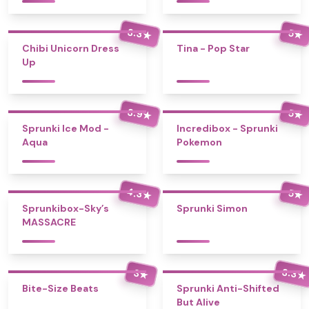
3.3
5
★
★
Chibi Unicorn Dress
Tina - Pop Star
Up
3.9
5
★
★
Sprunki Ice Mod -
Incredibox - Sprunki
Aqua
Pokemon
4.3
5
★
★
Sprunkibox-Sky’s
Sprunki Simon
MASSACRE
3.3
3
★
★
Bite-Size Beats
Sprunki Anti-Shifted
But Alive