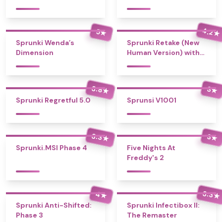
4.2
5
★
★
Sprunki Wenda’s
Sprunki Retake (New
Dimension
Human Version) with
Bonus
3.8
3
★
★
Sprunki Regretful 5.0
Sprunsi V1001
3.3
3
★
★
Sprunki.MSI Phase 4
Five Nights At
Freddy's 2
3.3
4
★
★
Sprunki Anti-Shifted:
Sprunki Infectibox II:
Phase 3
The Remaster