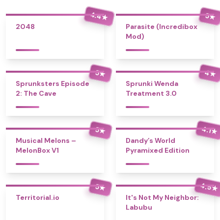
4.4
5
★
★
2048
Parasite (Incredibox
Mod)
4
5
★
★
Sprunksters Episode
Sprunki Wenda
2: The Cave
Treatment 3.0
4.1
5
★
★
Musical Melons –
Dandy’s World
MelonBox V1
Pyramixed Edition
4.5
5
★
★
Territorial.io
It's Not My Neighbor:
Labubu