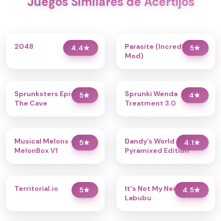
Juegos Similares de Acertijos
2048
Parasite (Incredibox
4.4
★
5
★
Mod)
Sprunksters Episode 2:
Sprunki Wenda
5
★
4
★
The Cave
Treatment 3.0
Musical Melons –
Dandy’s World
5
★
4.1
★
MelonBox V1
Pyramixed Edition
Territorial.io
It's Not My Neighbor:
5
★
4.5
★
Labubu