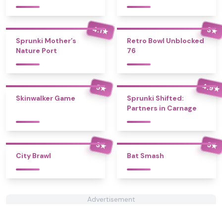
4.1
3
★
★
Sprunki Mother’s
Retro Bowl Unblocked
Nature Port
76
4.9
5
★
★
Skinwalker Game
Sprunki Shifted:
Partners in Carnage
3
5
★
★
City Brawl
Bat Smash
Advertisement