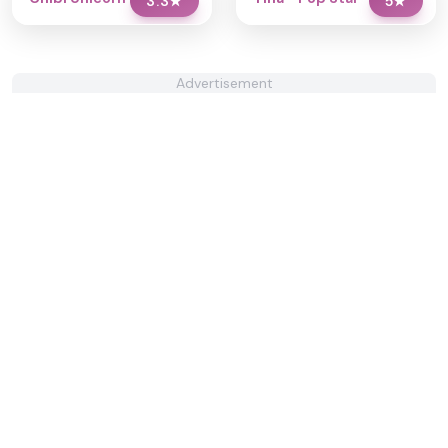
3.3
★
5
★
Advertisement