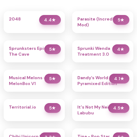
2048
Parasite (Incredibox
4.4
★
5
★
Mod)
Sprunksters Episode 2:
Sprunki Wenda
5
★
4
★
The Cave
Treatment 3.0
Musical Melons –
Dandy’s World
5
★
4.1
★
MelonBox V1
Pyramixed Edition
Territorial.io
It's Not My Neighbor:
5
★
4.5
★
Labubu
Chibi Unicorn Dress Up
Tina - Pop Star