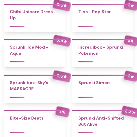
3.3
5
★
★
Chibi Unicorn Dress
Tina - Pop Star
Up
3.9
5
★
★
Sprunki Ice Mod -
Incredibox - Sprunki
Aqua
Pokemon
4.3
5
★
★
Sprunkibox-Sky’s
Sprunki Simon
MASSACRE
3.3
3
★
★
Bite-Size Beats
Sprunki Anti-Shifted
But Alive