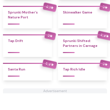
4.1
5
★
★
Sprunki Mother’s
Skinwalker Game
Nature Port
4.9
5
★
★
Tap Drift
Sprunki Shifted:
Partners in Carnage
4.3
5
★
★
Santa Run
Tap Rich Idle
Advertisement