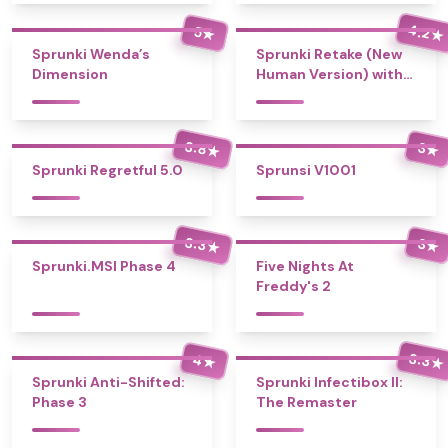
4.2
5
★
★
Sprunki Wenda’s
Sprunki Retake (New
Dimension
Human Version) with
Bonus
3.8
3
★
★
Sprunki Regretful 5.0
Sprunsi V1001
3.3
3
★
★
Sprunki.MSI Phase 4
Five Nights At
Freddy's 2
3.3
4
★
★
Sprunki Anti-Shifted:
Sprunki Infectibox II:
Phase 3
The Remaster