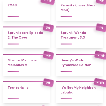
★
★
2048
Parasite (Incredibox
Mod)
4
5
★
★
Sprunksters Episode
Sprunki Wenda
2: The Cave
Treatment 3.0
4.1
5
★
★
Musical Melons –
Dandy’s World
MelonBox V1
Pyramixed Edition
4.5
5
★
★
Territorial.io
It's Not My Neighbor:
Labubu