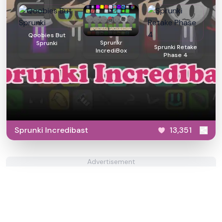
Qoobies But
Sprunkr
Sprunki
Sprunki Retake
IncrediBox
Phase 4
Sprunki Incredibast
13,351
Advertisement