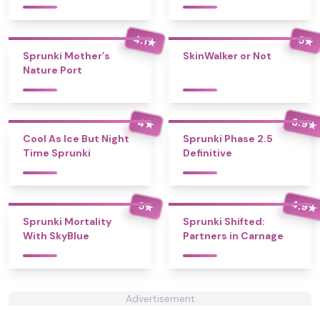
4.1
5
★
★
Sprunki Mother’s
SkinWalker or Not
Nature Port
3.9
4
★
★
Cool As Ice But Night
Sprunki Phase 2.5
Time Sprunki
Definitive
4.9
5
★
★
Sprunki Mortality
Sprunki Shifted:
With SkyBlue
Partners in Carnage
Advertisement