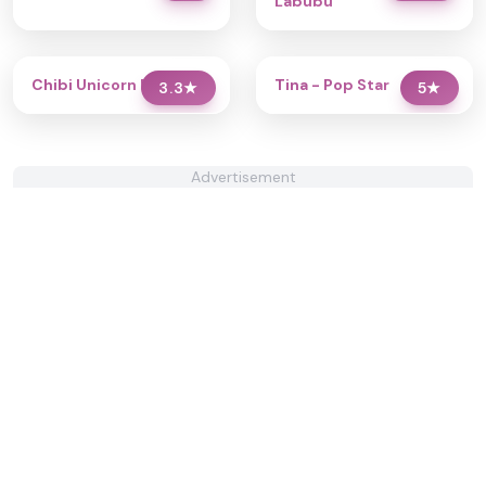
Labubu
Chibi Unicorn Dress Up
Tina - Pop Star
3.3
★
5
★
Advertisement