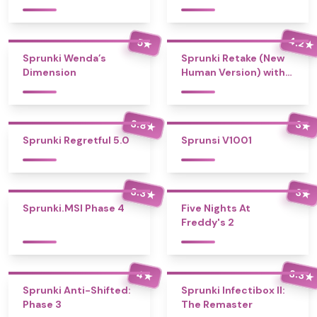
4.2
5
★
★
Sprunki Wenda’s
Sprunki Retake (New
Dimension
Human Version) with
Bonus
3.8
3
★
★
Sprunki Regretful 5.0
Sprunsi V1001
3.3
3
★
★
Sprunki.MSI Phase 4
Five Nights At
Freddy's 2
3.3
4
★
★
Sprunki Anti-Shifted:
Sprunki Infectibox II:
Phase 3
The Remaster