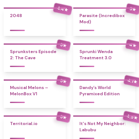
4.4
5
★
★
2048
Parasite (Incredibox
Mod)
4
5
★
★
Sprunksters Episode
Sprunki Wenda
2: The Cave
Treatment 3.0
4.1
5
★
★
Musical Melons –
Dandy’s World
MelonBox V1
Pyramixed Edition
4.5
5
★
★
Territorial.io
It's Not My Neighbor:
Labubu