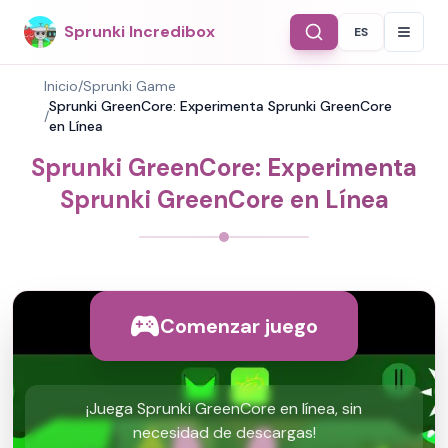
Sprunki Incredibox
ES
Select Langu
Inicio
/
Sprunki Game
Sprunki GreenCore: Experimenta Sprunki GreenCore
/
en Línea
Sprunki GreenCore: Experimenta
Sprunki GreenCore en Línea
Comenzar juego
¡Juega Sprunki GreenCore en línea, sin
necesidad de descargas!