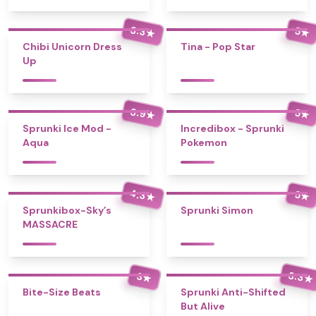
3.3
5
★
★
Chibi Unicorn Dress
Tina - Pop Star
Up
3.9
5
★
★
Sprunki Ice Mod -
Incredibox - Sprunki
Aqua
Pokemon
4.3
5
★
★
Sprunkibox-Sky’s
Sprunki Simon
MASSACRE
3.3
3
★
★
Bite-Size Beats
Sprunki Anti-Shifted
But Alive