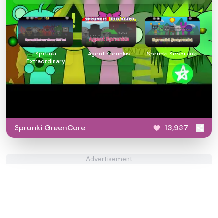
Sprunki
Agent Sprunkis
Sprunki Sosoranki
Extraordinary
Shifted
Sprunki GreenCore
13,937
Advertisement