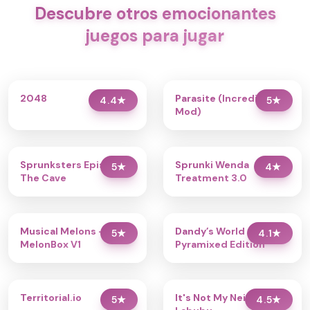
Descubre otros emocionantes
juegos para jugar
2048
Parasite (Incredibox
4.4
★
5
★
Mod)
Sprunksters Episode 2:
Sprunki Wenda
5
★
4
★
The Cave
Treatment 3.0
Musical Melons –
Dandy’s World
5
★
4.1
★
MelonBox V1
Pyramixed Edition
Territorial.io
It's Not My Neighbor:
5
★
4.5
★