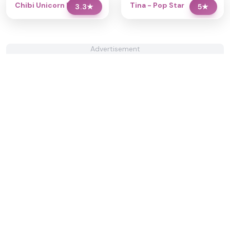
Chibi Unicorn Dress Up
Tina - Pop Star
3.3
★
5
★
Advertisement