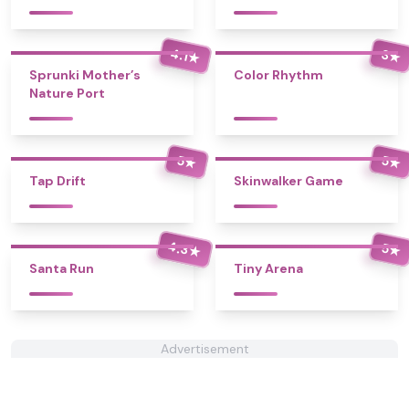
4.1
3
★
★
Sprunki Mother’s
Color Rhythm
Nature Port
5
5
★
★
Tap Drift
Skinwalker Game
4.3
5
★
★
Santa Run
Tiny Arena
Advertisement