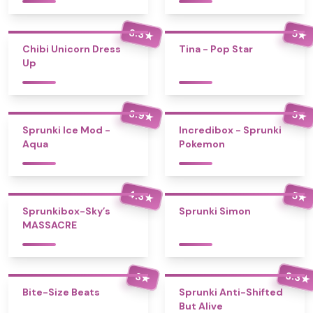
3.3
5
★
★
Chibi Unicorn Dress
Tina - Pop Star
Up
3.9
5
★
★
Sprunki Ice Mod -
Incredibox - Sprunki
Aqua
Pokemon
4.3
5
★
★
Sprunkibox-Sky’s
Sprunki Simon
MASSACRE
3.3
3
★
★
Bite-Size Beats
Sprunki Anti-Shifted
But Alive