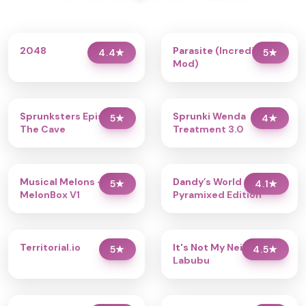
2048
Parasite (Incredibox
4.4
★
5
★
Mod)
Sprunksters Episode 2:
Sprunki Wenda
5
★
4
★
The Cave
Treatment 3.0
Musical Melons –
Dandy’s World
5
★
4.1
★
MelonBox V1
Pyramixed Edition
Territorial.io
It's Not My Neighbor:
5
★
4.5
★
Labubu