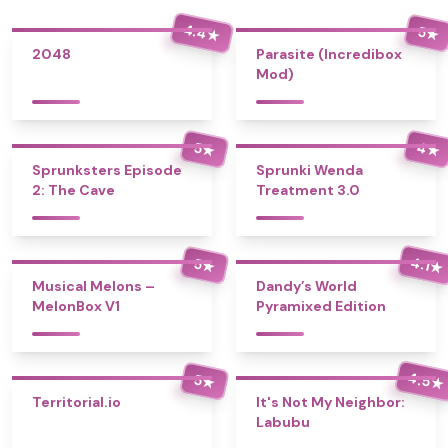
4.4
5
★
★
2048
Parasite (Incredibox
Mod)
4
5
★
★
Sprunksters Episode
Sprunki Wenda
2: The Cave
Treatment 3.0
4.1
5
★
★
Musical Melons –
Dandy’s World
MelonBox V1
Pyramixed Edition
4.5
5
★
★
Territorial.io
It's Not My Neighbor:
Labubu