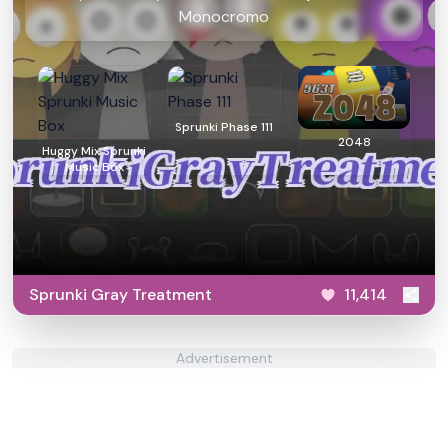
Monocromo
Sprunki Phase 111
2048
Huggy Mix Sprunki
Music Box
Sprunki Gray Treatment
11,414
Advertisement