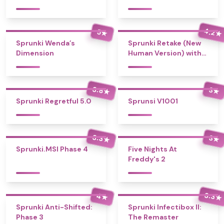
4.2
5
★
★
Sprunki Wenda’s
Sprunki Retake (New
Dimension
Human Version) with
Bonus
3.8
3
★
★
Sprunki Regretful 5.0
Sprunsi V1001
3.3
3
★
★
Sprunki.MSI Phase 4
Five Nights At
Freddy's 2
3.3
4
★
★
Sprunki Anti-Shifted:
Sprunki Infectibox II:
Phase 3
The Remaster