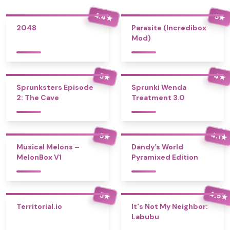
4.4
5
★
★
2048
Parasite (Incredibox
Mod)
4
5
★
★
Sprunksters Episode
Sprunki Wenda
2: The Cave
Treatment 3.0
4.1
5
★
★
Musical Melons –
Dandy’s World
MelonBox V1
Pyramixed Edition
4.5
5
★
★
Territorial.io
It's Not My Neighbor:
Labubu