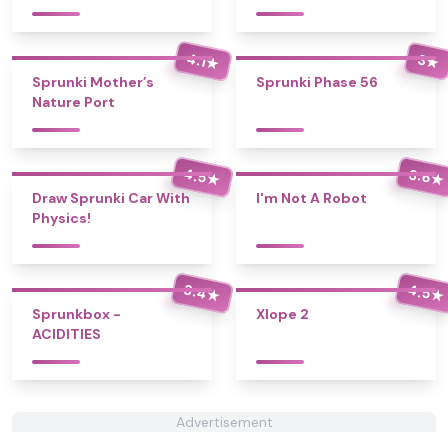
4.1
3
★
★
Sprunki Mother’s
Sprunki Phase 56
Nature Port
4.5
3.6
★
★
Draw Sprunki Car With
I'm Not A Robot
Physics!
3.4
4.5
★
★
Sprunkbox -
Xlope 2
ACIDITIES
Advertisement