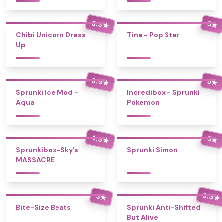
3.3
5
★
★
Chibi Unicorn Dress
Tina - Pop Star
Up
3.9
5
★
★
Sprunki Ice Mod -
Incredibox - Sprunki
Aqua
Pokemon
4.3
5
★
★
Sprunkibox-Sky’s
Sprunki Simon
MASSACRE
3.3
3
★
★
Bite-Size Beats
Sprunki Anti-Shifted
But Alive