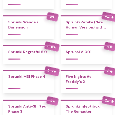
4.2
5
★
★
Sprunki Wenda’s
Sprunki Retake (New
Dimension
Human Version) with
Bonus
3.8
3
★
★
Sprunki Regretful 5.0
Sprunsi V1001
3.3
3
★
★
Sprunki.MSI Phase 4
Five Nights At
Freddy's 2
3.3
4
★
★
Sprunki Anti-Shifted:
Sprunki Infectibox II:
Phase 3
The Remaster