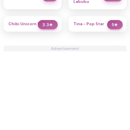
Labubu
Chibi Unicorn Dress Up
Tina - Pop Star
3.3
★
5
★
Advertisement