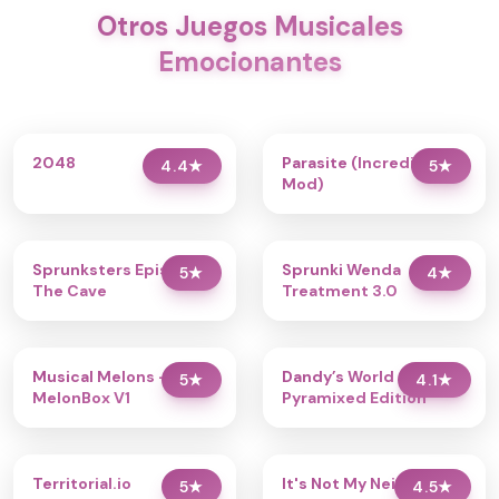
Otros Juegos Musicales
Emocionantes
2048
Parasite (Incredibox
4.4
★
5
★
Mod)
Sprunksters Episode 2:
Sprunki Wenda
5
★
4
★
The Cave
Treatment 3.0
Musical Melons –
Dandy’s World
5
★
4.1
★
MelonBox V1
Pyramixed Edition
Territorial.io
It's Not My Neighbor:
5
★
4.5
★