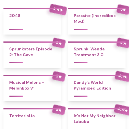
4.4
5
★
★
2048
Parasite (Incredibox
Mod)
4
5
★
★
Sprunksters Episode
Sprunki Wenda
2: The Cave
Treatment 3.0
4.1
5
★
★
Musical Melons –
Dandy’s World
MelonBox V1
Pyramixed Edition
4.5
5
★
★
Territorial.io
It's Not My Neighbor:
Labubu