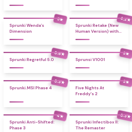
4.2
5
★
★
Sprunki Wenda’s
Sprunki Retake (New
Dimension
Human Version) with
Bonus
3.8
3
★
★
Sprunki Regretful 5.0
Sprunsi V1001
3.3
3
★
★
Sprunki.MSI Phase 4
Five Nights At
Freddy's 2
3.3
4
★
★
Sprunki Anti-Shifted:
Sprunki Infectibox II:
Phase 3
The Remaster