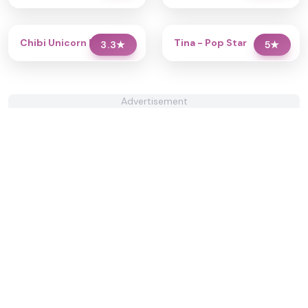
Chibi Unicorn Dress Up
Tina - Pop Star
3.3
★
5
★
Advertisement