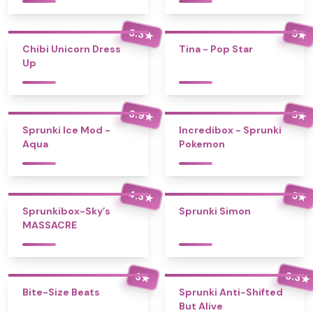
3.3
5
★
★
Chibi Unicorn Dress
Tina - Pop Star
Up
3.9
5
★
★
Sprunki Ice Mod -
Incredibox - Sprunki
Aqua
Pokemon
4.3
5
★
★
Sprunkibox-Sky’s
Sprunki Simon
MASSACRE
3.3
3
★
★
Bite-Size Beats
Sprunki Anti-Shifted
But Alive