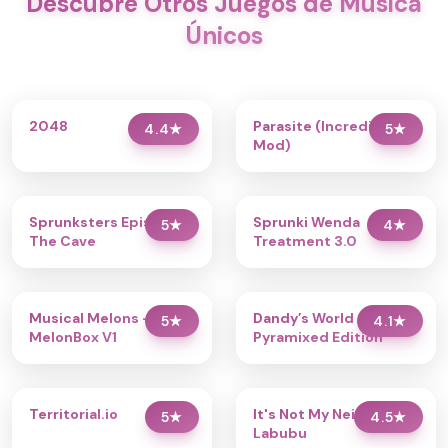
Descubre Otros Juegos de Música
Únicos
2048
Parasite (Incredibox
4.4
★
5
★
Mod)
Sprunksters Episode 2:
Sprunki Wenda
5
★
4
★
The Cave
Treatment 3.0
Musical Melons –
Dandy’s World
5
★
4.1
★
MelonBox V1
Pyramixed Edition
Territorial.io
It's Not My Neighbor:
5
★
4.5
★
Labubu