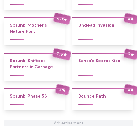
4.1
5
★
★
Sprunki Mother’s
Undead Invasion
Nature Port
4.9
3
★
★
Sprunki Shifted:
Santa's Secret Kiss
Partners in Carnage
3
5
★
★
Sprunki Phase 56
Bounce Path
Advertisement