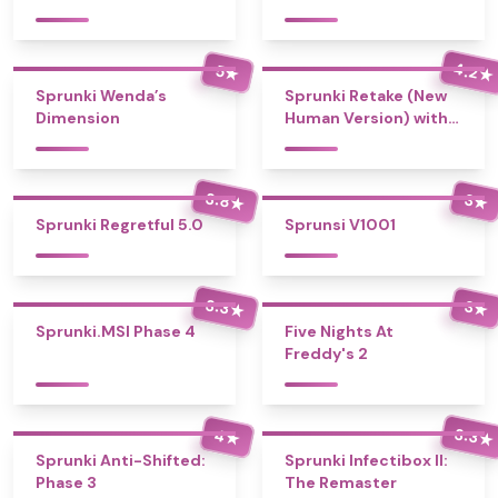
4.2
5
★
★
Sprunki Wenda’s
Sprunki Retake (New
Dimension
Human Version) with
Bonus
3.8
3
★
★
Sprunki Regretful 5.0
Sprunsi V1001
3.3
3
★
★
Sprunki.MSI Phase 4
Five Nights At
Freddy's 2
3.3
4
★
★
Sprunki Anti-Shifted:
Sprunki Infectibox II:
Phase 3
The Remaster