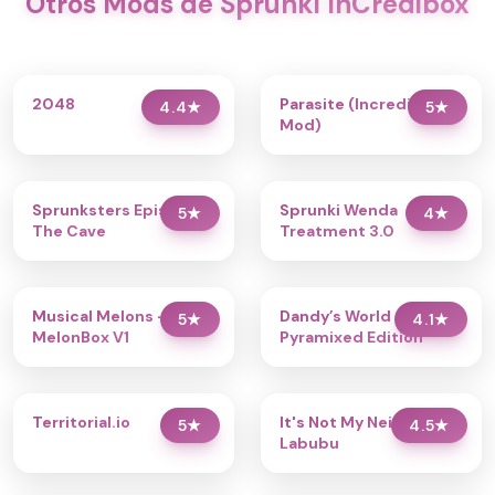
Otros Mods de Sprunki InCredibox
2048
Parasite (Incredibox
4.4
★
5
★
Mod)
Sprunksters Episode 2:
Sprunki Wenda
5
★
4
★
The Cave
Treatment 3.0
Musical Melons –
Dandy’s World
5
★
4.1
★
MelonBox V1
Pyramixed Edition
Territorial.io
It's Not My Neighbor:
5
★
4.5
★
Labubu