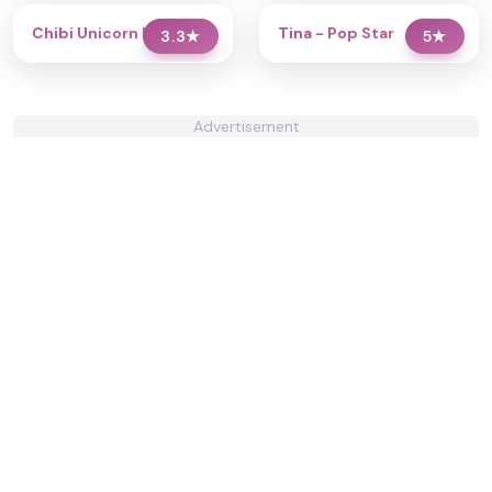
Chibi Unicorn Dress Up
Tina - Pop Star
3.3
★
5
★
Advertisement