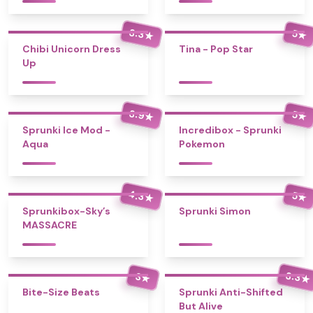
3.3
5
★
★
Chibi Unicorn Dress
Tina - Pop Star
Up
3.9
5
★
★
Sprunki Ice Mod -
Incredibox - Sprunki
Aqua
Pokemon
4.3
5
★
★
Sprunkibox-Sky’s
Sprunki Simon
MASSACRE
3.3
3
★
★
Bite-Size Beats
Sprunki Anti-Shifted
But Alive