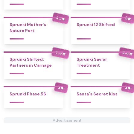
4.1
5
★
★
Sprunki Mother’s
Sprunki 12 Shifted
Nature Port
4.9
3.8
★
★
Sprunki Shifted:
Sprunki Savior
Partners in Carnage
Treatment
3
3
★
★
Sprunki Phase 56
Santa's Secret Kiss
Advertisement