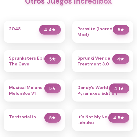
Otros Juegos Incredibox
2048
Parasite (Incredibox
4.4
★
5
★
Mod)
Sprunksters Episode 2:
Sprunki Wenda
5
★
4
★
The Cave
Treatment 3.0
Musical Melons –
Dandy’s World
5
★
4.1
★
MelonBox V1
Pyramixed Edition
Territorial.io
It's Not My Neighbor:
5
★
4.5
★
Labubu