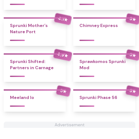
4.1
3
★
★
Sprunki Mother’s
Chimney Express
Nature Port
4.9
5
★
★
Sprunki Shifted:
Sprawkomos Sprunki
Partners in Carnage
Mod
5
3
★
★
Meeland Io
Sprunki Phase 56
Advertisement