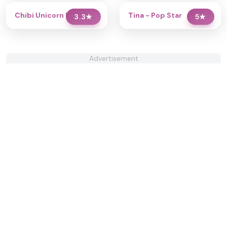
Chibi Unicorn Dress Up
Tina - Pop Star
3.3
★
5
★
Advertisement