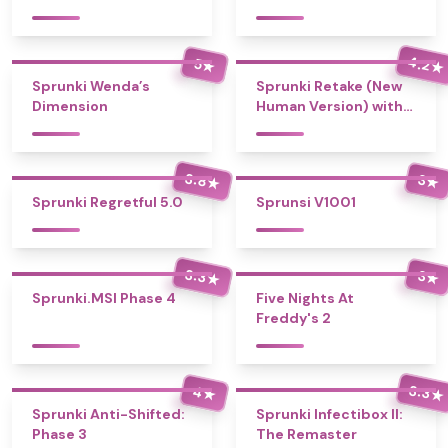
4.2
5
★
★
Sprunki Wenda’s
Sprunki Retake (New
Dimension
Human Version) with
Bonus
3.8
3
★
★
Sprunki Regretful 5.0
Sprunsi V1001
3.3
3
★
★
Sprunki.MSI Phase 4
Five Nights At
Freddy's 2
3.3
4
★
★
Sprunki Anti-Shifted:
Sprunki Infectibox II:
Phase 3
The Remaster