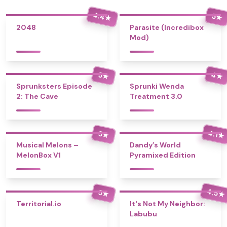
4.4
5
★
★
2048
Parasite (Incredibox
Mod)
4
5
★
★
Sprunksters Episode
Sprunki Wenda
2: The Cave
Treatment 3.0
4.1
5
★
★
Musical Melons –
Dandy’s World
MelonBox V1
Pyramixed Edition
4.5
5
★
★
Territorial.io
It's Not My Neighbor:
Labubu