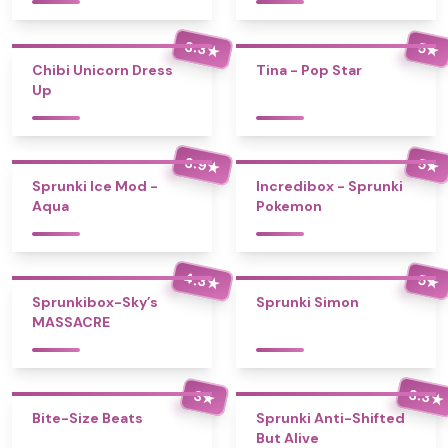
3.3
5
★
★
Chibi Unicorn Dress
Tina - Pop Star
Up
3.9
5
★
★
Sprunki Ice Mod -
Incredibox - Sprunki
Aqua
Pokemon
4.3
5
★
★
Sprunkibox-Sky’s
Sprunki Simon
MASSACRE
3.3
3
★
★
Bite-Size Beats
Sprunki Anti-Shifted
But Alive