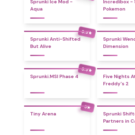
Sprunki Ice Mod -
Incredibox -
Aqua
Pokemon
3.3
★
Sprunki Anti-Shifted
Sprunki Wend
But Alive
Dimension
3.3
★
Sprunki.MSI Phase 4
Five Nights A
Freddy's 2
5
★
Tiny Arena
Sprunki Shift
Partners in 