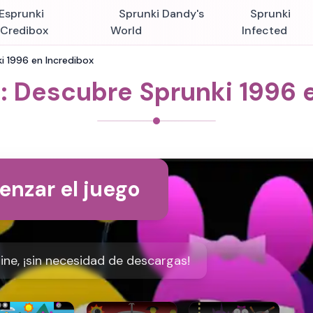
Esprunki
Sprunki Dandy's
Sprunki
nCredibox
World
Infected
i 1996 en Incredibox
: Descubre Sprunki 1996 
nzar el juego
ine, ¡sin necesidad de descargas!