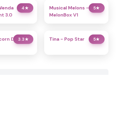
Wenda
Musical Melons –
4
★
5
★
t 3.0
MelonBox V1
icorn Dress Up
Tina - Pop Star
3.3
★
5
★