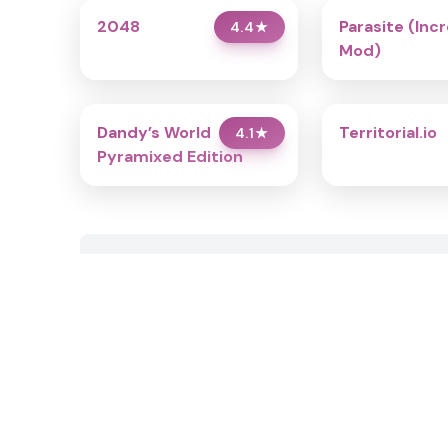
2048
Parasite (Inc
4.4
★
Mod)
Dandy’s World
Territorial.io
4.1
★
Pyramixed Edition