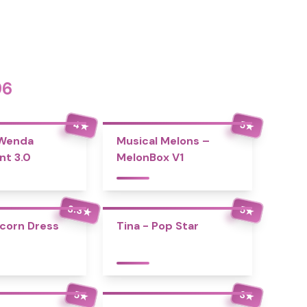
96
4
5
★
★
 Wenda
Musical Melons –
nt 3.0
MelonBox V1
3.3
5
★
★
icorn Dress
Tina - Pop Star
5
3
★
★