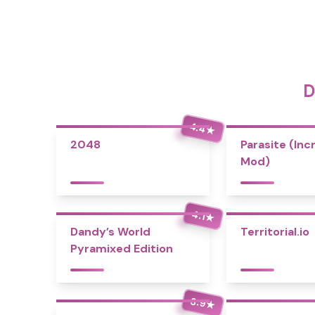
D
4.4
★
2048
Parasite (Inc
Mod)
4.1
★
Dandy’s World
Territorial.io
Pyramixed Edition
3.9
★