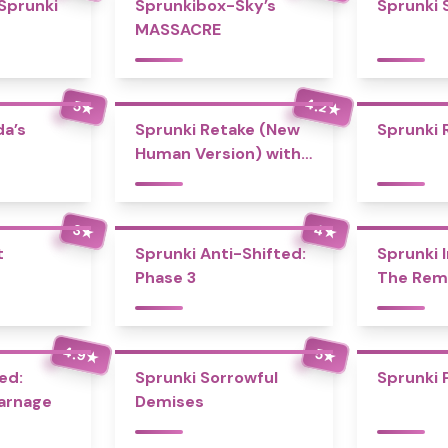
 Sprunki
Sprunkibox-Sky’s
Sprunki 
MASSACRE
4.2
5
★
★
a’s
Sprunki Retake (New
Sprunki 
Human Version) with
Bonus
4
3
★
★
t
Sprunki Anti-Shifted:
Sprunki I
Phase 3
The Rem
4.9
5
★
★
ed:
Sprunki Sorrowful
Sprunki 
Carnage
Demises