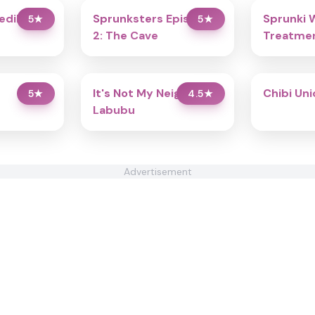
redibox
Sprunksters Episode
Sprunki 
5
★
5
★
2: The Cave
Treatmen
It's Not My Neighbor:
Chibi Un
5
★
4.5
★
Labubu
Advertisement