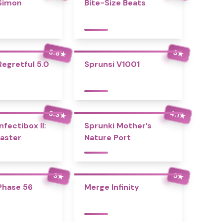
Simon
Bite-Size Beats
3.8
3
★
★
Regretful 5.0
Sprunsi V1001
3.3
4.1
★
★
nfectibox II:
Sprunki Mother’s
aster
Nature Port
3
5
★
★
Phase 56
Merge Infinity