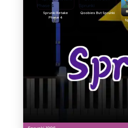
Sprunki Retake
Qoobies But Sprunki
Phase 4
S