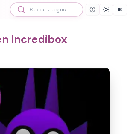
ES
Help
Theme
Select 
en Incredibox