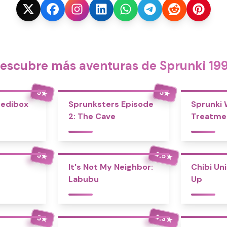
escubre más aventuras de Sprunki 19
5
5
★
★
redibox
Sprunksters Episode
Sprunki
2: The Cave
Treatme
4.5
5
★
★
It's Not My Neighbor:
Chibi Un
Labubu
Up
4.3
5
★
★