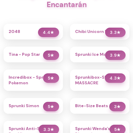
Encantarán
2048
Chibi Unicorn Dress Up
4.4
★
3.3
★
Tina - Pop Star
Sprunki Ice Mod - Aqua
5
★
3.9
★
Incredibox - Sprunki
Sprunkibox-Sky’s
5
★
4.3
★
Pokemon
MASSACRE
Sprunki Simon
Bite-Size Beats
5
★
3
★
Sprunki Anti-Shifted
Sprunki Wenda’s
3.3
★
5
★