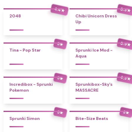
4.4
3.3
★
★
2048
Chibi Unicorn Dress
Up
3.9
5
★
★
Tina - Pop Star
Sprunki Ice Mod -
Aqua
4.3
5
★
★
Incredibox - Sprunki
Sprunkibox-Sky’s
Pokemon
MASSACRE
5
3
★
★
Sprunki Simon
Bite-Size Beats