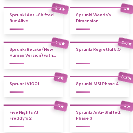
3.3
5
★
★
Sprunki Anti-Shifted
Sprunki Wenda’s
But Alive
Dimension
4.2
3.8
★
★
Sprunki Retake (New
Sprunki Regretful 5.0
Human Version) with
Bonus
3.3
3
★
★
Sprunsi V1001
Sprunki.MSI Phase 4
4
3
★
★
Five Nights At
Sprunki Anti-Shifted:
Freddy's 2
Phase 3