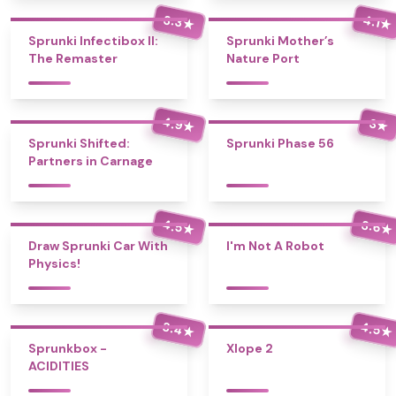
3.3
4.1
★
★
Sprunki Infectibox II:
Sprunki Mother’s
The Remaster
Nature Port
4.9
3
★
★
Sprunki Shifted:
Sprunki Phase 56
Partners in Carnage
4.5
3.6
★
★
Draw Sprunki Car With
I'm Not A Robot
Physics!
3.4
4.5
★
★
Sprunkbox -
Xlope 2
ACIDITIES