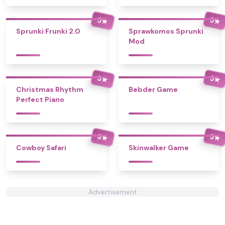
5
5
★
★
Sprunki Frunki 2.0
Sprawkomos Sprunki
Mod
3
5
★
★
Christmas Rhythm
Bebder Game
Perfect Piano
3
5
★
★
Cowboy Safari
Skinwalker Game
Advertisement