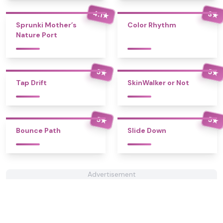
4.1
3
★
★
Sprunki Mother’s
Color Rhythm
Nature Port
5
5
★
★
Tap Drift
SkinWalker or Not
5
5
★
★
Bounce Path
Slide Down
Advertisement