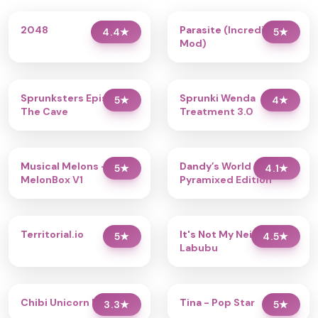
2048
Parasite (Incredibox
4.4
★
5
★
Mod)
Sprunksters Episode 2:
Sprunki Wenda
5
★
4
★
The Cave
Treatment 3.0
Musical Melons –
Dandy’s World
5
★
4.1
★
MelonBox V1
Pyramixed Edition
Territorial.io
It's Not My Neighbor:
5
★
4.5
★
Labubu
Chibi Unicorn Dress Up
Tina - Pop Star
3.3
★
5
★