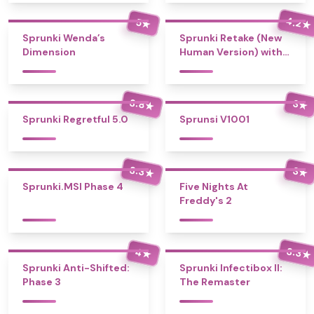
4.2
5
★
★
Sprunki Wenda’s
Sprunki Retake (New
Dimension
Human Version) with
Bonus
3.8
3
★
★
Sprunki Regretful 5.0
Sprunsi V1001
3.3
3
★
★
Sprunki.MSI Phase 4
Five Nights At
Freddy's 2
3.3
4
★
★
Sprunki Anti-Shifted:
Sprunki Infectibox II:
Phase 3
The Remaster