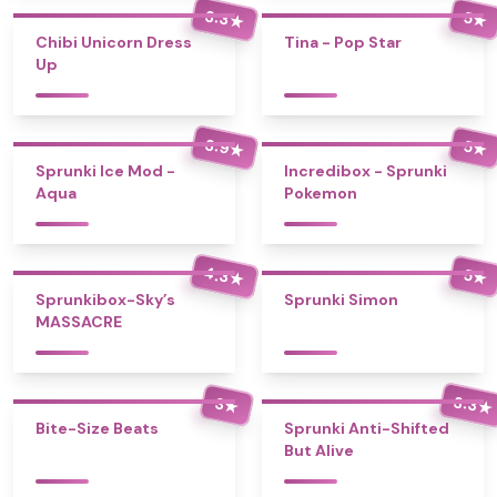
3.3
5
★
★
Chibi Unicorn Dress
Tina - Pop Star
Up
3.9
5
★
★
Sprunki Ice Mod -
Incredibox - Sprunki
Aqua
Pokemon
4.3
5
★
★
Sprunkibox-Sky’s
Sprunki Simon
MASSACRE
3.3
3
★
★
Bite-Size Beats
Sprunki Anti-Shifted
But Alive