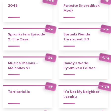
★
★
2048
Parasite (Incredibox
Mod)
4
5
★
★
Sprunksters Episode
Sprunki Wenda
2: The Cave
Treatment 3.0
4.1
5
★
★
Musical Melons –
Dandy’s World
MelonBox V1
Pyramixed Edition
4.5
5
★
★
Territorial.io
It's Not My Neighbor:
Labubu