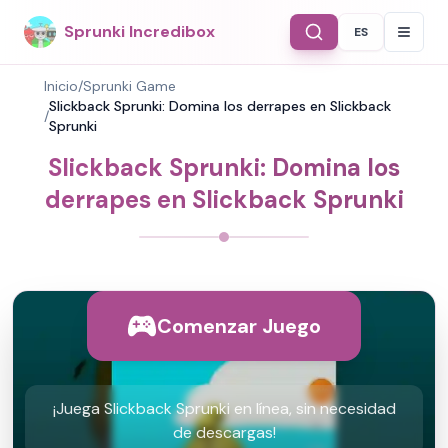
Sprunki Incredibox
ES
Select Langu
Inicio
/
Sprunki Game
Slickback Sprunki: Domina los derrapes en Slickback
/
Sprunki
Slickback Sprunki: Domina los
derrapes en Slickback Sprunki
Comenzar Juego
¡Juega Slickback Sprunki en línea, sin necesidad
de descargas!