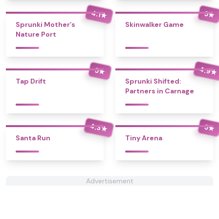
4.1
5
★
★
Sprunki Mother’s
Skinwalker Game
Nature Port
4.9
5
★
★
Tap Drift
Sprunki Shifted:
Partners in Carnage
4.3
5
★
★
Santa Run
Tiny Arena
Advertisement