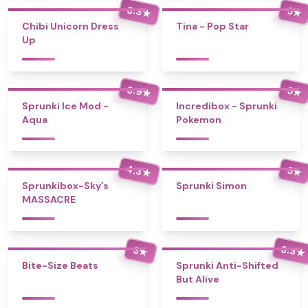
3.3
5
★
★
Chibi Unicorn Dress
Tina - Pop Star
Up
3.9
5
★
★
Sprunki Ice Mod -
Incredibox - Sprunki
Aqua
Pokemon
4.3
5
★
★
Sprunkibox-Sky’s
Sprunki Simon
MASSACRE
3.3
3
★
★
Bite-Size Beats
Sprunki Anti-Shifted
But Alive