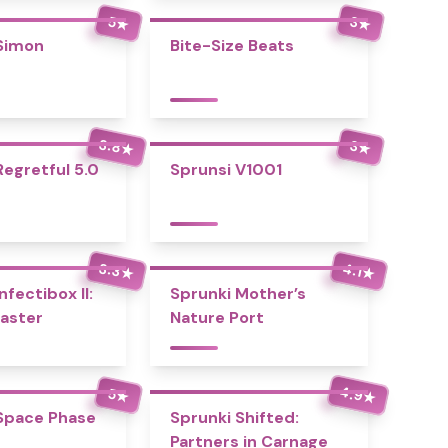
5
3
★
★
Simon
Bite-Size Beats
3.8
3
★
★
Regretful 5.0
Sprunsi V1001
3.3
4.1
★
★
nfectibox II:
Sprunki Mother’s
aster
Nature Port
4.9
5
★
★
Space Phase
Sprunki Shifted:
Partners in Carnage