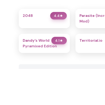
2048
Parasite (Inc
4.4
★
Mod)
Dandy’s World
Territorial.io
4.1
★
Pyramixed Edition