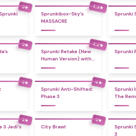
4.3
5
★
★
 Sprunki
Sprunkibox-Sky’s
Sprunki 
MASSACRE
4.2
5
★
★
a’s
Sprunki Retake (New
Sprunki 
Human Version) with
Bonus
4
3
★
★
t
Sprunki Anti-Shifted:
Sprunki I
Phase 3
The Rem
3
3
★
★
 3 Jedi's
City Brawl
Sprunki 
3