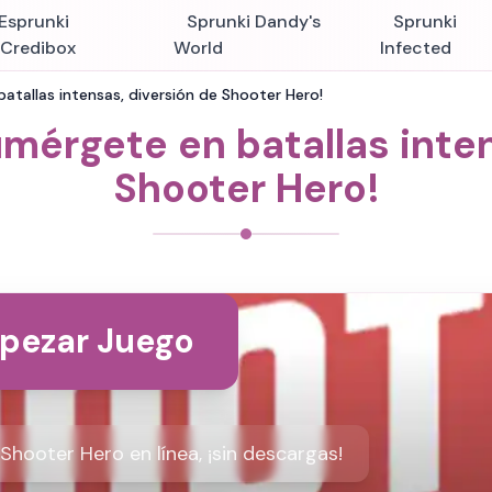
Esprunki
Sprunki Dandy's
Sprunki
nCredibox
World
Infected
atallas intensas, diversión de Shooter Hero!
umérgete en batallas inten
Shooter Hero!
pezar Juego
Shooter Hero en línea, ¡sin descargas!