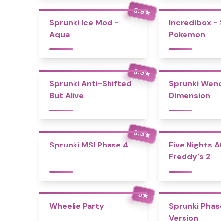
3.9
★
Sprunki Ice Mod -
Incredibox -
Aqua
Pokemon
3.3
★
Sprunki Anti-Shifted
Sprunki Wend
But Alive
Dimension
3.3
★
Sprunki.MSI Phase 4
Five Nights A
Freddy's 2
5
★
Wheelie Party
Sprunki Phase
Version