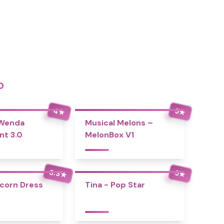
o
4
5
★
★
 Wenda
Musical Melons –
nt 3.0
MelonBox V1
3.3
5
★
★
icorn Dress
Tina - Pop Star