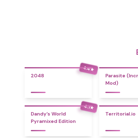
4.4
★
2048
Parasite (Inc
Mod)
4.1
★
Dandy’s World
Territorial.io
Pyramixed Edition