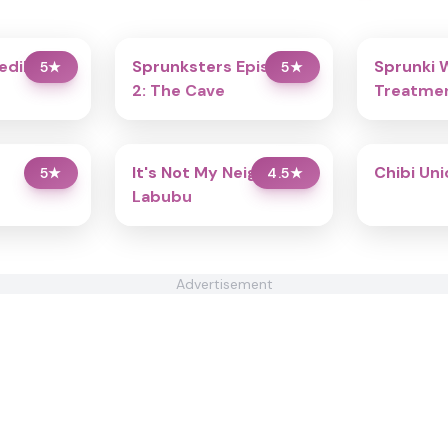
redibox
Sprunksters Episode
Sprunki 
5
★
5
★
2: The Cave
Treatmen
It's Not My Neighbor:
Chibi Un
5
★
4.5
★
Labubu
Advertisement