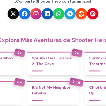
¡Comparte Shooter Hero con tus amigos!
Explora Más Aventuras de Shooter Her
5
5
★
★
redibox
Sprunksters Episode
Sprunki
2: The Cave
Treatme
4.5
5
★
★
It's Not My Neighbor:
Chibi Un
Labubu
Up