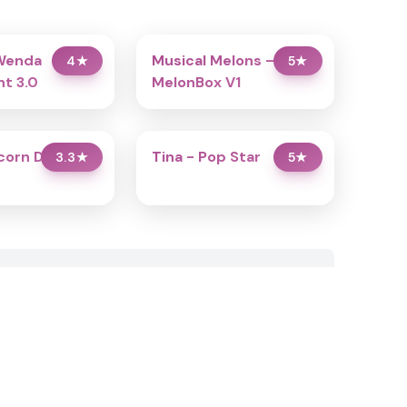
Wenda
Musical Melons –
4
★
5
★
t 3.0
MelonBox V1
icorn Dress Up
Tina - Pop Star
3.3
★
5
★