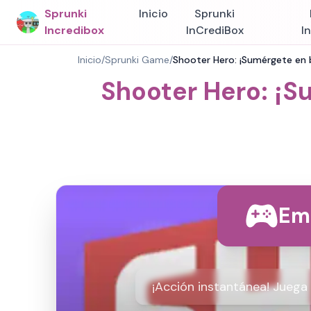
Sprunki
Inicio
Sprunki
Incredibox
InCrediBox
I
Inicio
/
Sprunki Game
/
Shooter Hero: ¡Sumérgete en b
Shooter Hero: ¡S
Em
¡Acción instantánea! Juega 