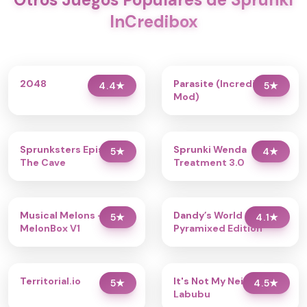
InCredibox
2048
Parasite (Incredibox
4.4
★
5
★
Mod)
Sprunksters Episode 2:
Sprunki Wenda
5
★
4
★
The Cave
Treatment 3.0
Musical Melons –
Dandy’s World
5
★
4.1
★
MelonBox V1
Pyramixed Edition
Territorial.io
It's Not My Neighbor:
5
★
4.5
★
Labubu