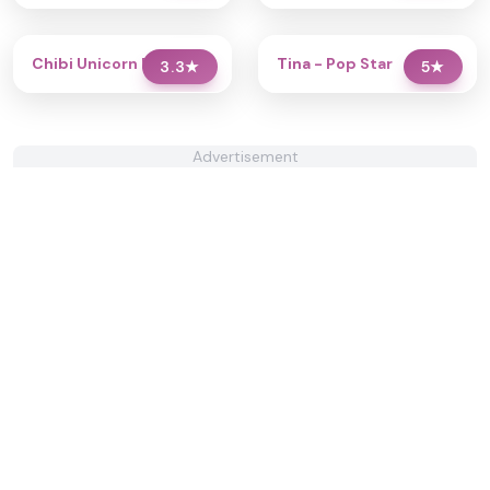
Chibi Unicorn Dress Up
Tina - Pop Star
3.3
★
5
★
Advertisement