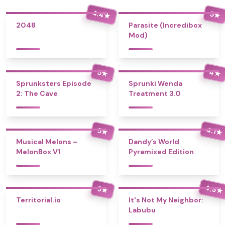
4.4
5
★
★
2048
Parasite (Incredibox
Mod)
4
5
★
★
Sprunksters Episode
Sprunki Wenda
2: The Cave
Treatment 3.0
4.1
5
★
★
Musical Melons –
Dandy’s World
MelonBox V1
Pyramixed Edition
4.5
5
★
★
Territorial.io
It's Not My Neighbor:
Labubu