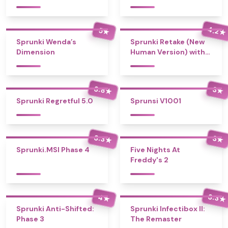
4.2
5
★
★
Sprunki Wenda’s
Sprunki Retake (New
Dimension
Human Version) with
Bonus
3.8
3
★
★
Sprunki Regretful 5.0
Sprunsi V1001
3.3
3
★
★
Sprunki.MSI Phase 4
Five Nights At
Freddy's 2
3.3
4
★
★
Sprunki Anti-Shifted:
Sprunki Infectibox II:
Phase 3
The Remaster