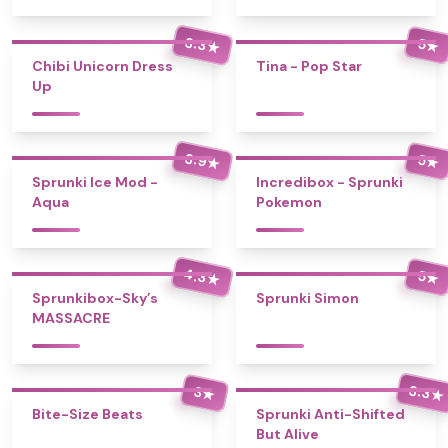
3.3
5
★
★
Chibi Unicorn Dress
Tina - Pop Star
Up
3.9
5
★
★
Sprunki Ice Mod -
Incredibox - Sprunki
Aqua
Pokemon
4.3
5
★
★
Sprunkibox-Sky’s
Sprunki Simon
MASSACRE
3.3
3
★
★
Bite-Size Beats
Sprunki Anti-Shifted
But Alive