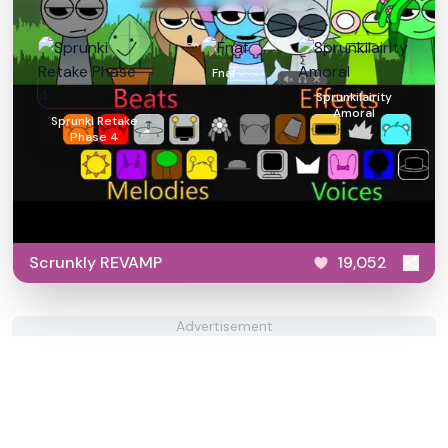
Fnaf
Sprunkilairity
Amoral
Sprunki Retake
Phase 4
Scrunkly REVAMP
19,052
Advertisement