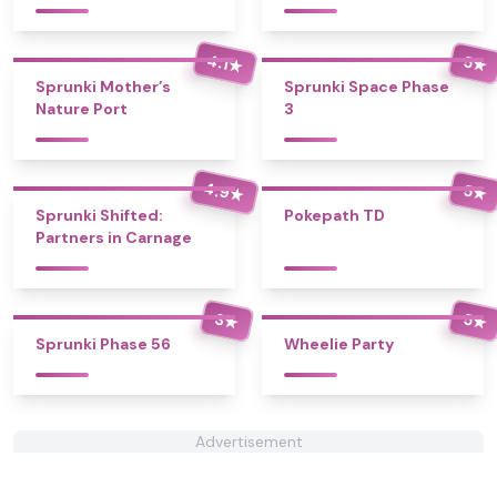
4.1
5
★
★
Sprunki Mother’s
Sprunki Space Phase
Nature Port
3
4.9
5
★
★
Sprunki Shifted:
Pokepath TD
Partners in Carnage
3
5
★
★
Sprunki Phase 56
Wheelie Party
Advertisement