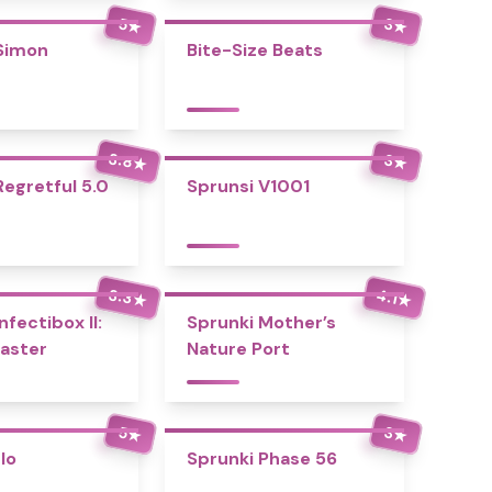
5
3
★
★
Simon
Bite-Size Beats
3.8
3
★
★
Regretful 5.0
Sprunsi V1001
3.3
4.1
★
★
nfectibox II:
Sprunki Mother’s
aster
Nature Port
5
3
★
★
Io
Sprunki Phase 56