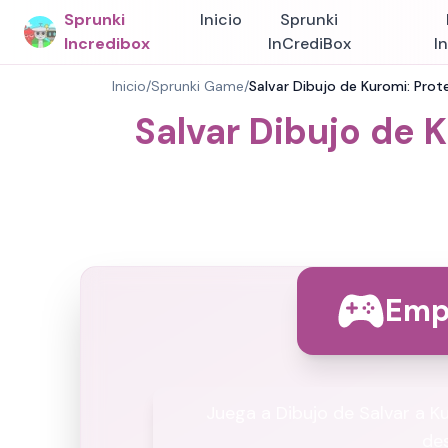
Sprunki
Inicio
Sprunki
Incredibox
InCrediBox
I
Inicio
/
Sprunki Game
/
Salvar Dibujo de Kuromi: Prot
Salvar Dibujo de 
Emp
Juega a Dibujo de Salvar a Ku
de