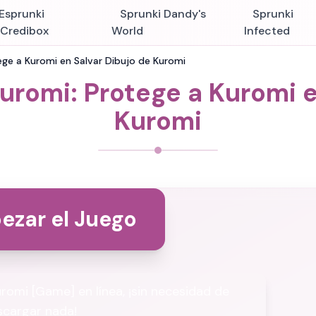
Esprunki
Sprunki Dandy's
Sprunki
nCredibox
World
Infected
ege a Kuromi en Salvar Dibujo de Kuromi
Kuromi: Protege a Kuromi e
Kuromi
ezar el Juego
romi [Game] en línea, ¡sin necesidad de
scargar nada!