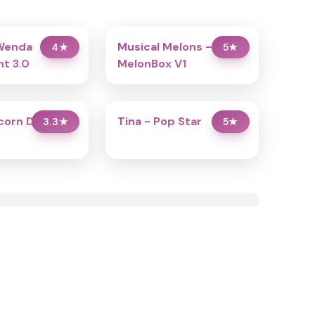
Wenda
Musical Melons –
4
★
5
★
t 3.0
MelonBox V1
icorn Dress Up
Tina - Pop Star
3.3
★
5
★