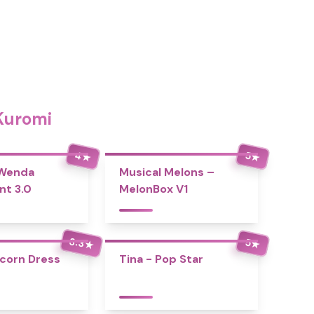
Kuromi
4
5
★
★
 Wenda
Musical Melons –
nt 3.0
MelonBox V1
3.3
5
★
★
icorn Dress
Tina - Pop Star