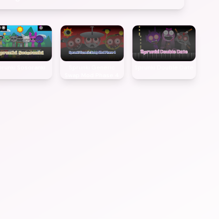
prunki Sosoranki
Sprunki Generic
Sprunki Double Date
Swap Mod Phase 4