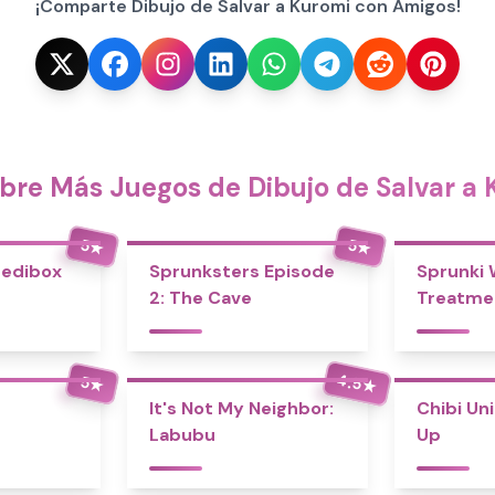
¡Comparte Dibujo de Salvar a Kuromi con Amigos!
bre Más Juegos de Dibujo de Salvar a 
5
5
★
★
redibox
Sprunksters Episode
Sprunki
2: The Cave
Treatme
4.5
5
★
★
It's Not My Neighbor:
Chibi Un
Labubu
Up