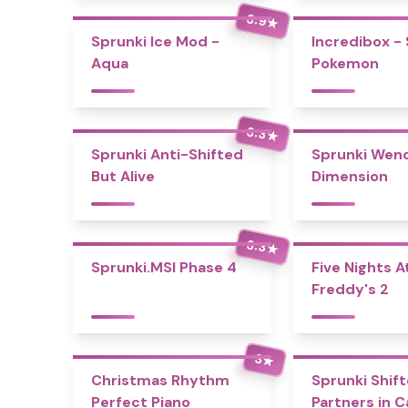
3.9
★
Sprunki Ice Mod -
Incredibox -
Aqua
Pokemon
3.3
★
Sprunki Anti-Shifted
Sprunki Wend
But Alive
Dimension
3.3
★
Sprunki.MSI Phase 4
Five Nights A
Freddy's 2
3
★
Christmas Rhythm
Sprunki Shift
Perfect Piano
Partners in 