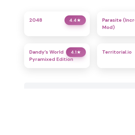
2048
Parasite (Inc
4.4
★
Mod)
Dandy’s World
Territorial.io
4.1
★
Pyramixed Edition