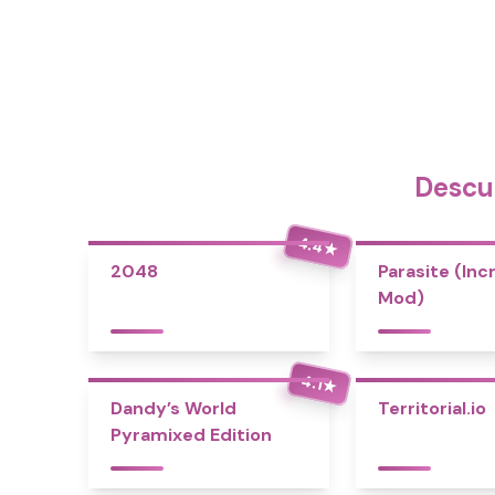
Descu
4.4
★
2048
Parasite (Inc
Mod)
4.1
★
Dandy’s World
Territorial.io
Pyramixed Edition