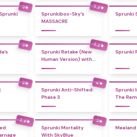
4.3
5
★
★
 Sprunki
Sprunkibox-Sky’s
Sprunki 
MASSACRE
4.2
5
★
★
a’s
Sprunki Retake (New
Sprunki 
Human Version) with
Bonus
4
3
★
★
t
Sprunki Anti-Shifted:
Sprunki I
Phase 3
The Rem
4.9
5
★
★
ed:
Sprunki Mortality
Meeland 
Carnage
With SkyBlue