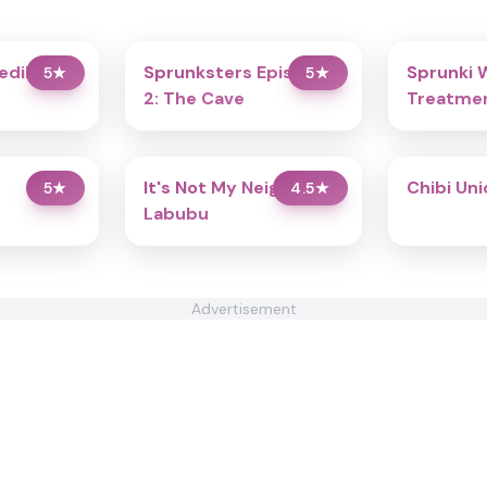
redibox
Sprunksters Episode
Sprunki 
5
★
5
★
2: The Cave
Treatmen
It's Not My Neighbor:
Chibi Un
5
★
4.5
★
Labubu
Advertisement