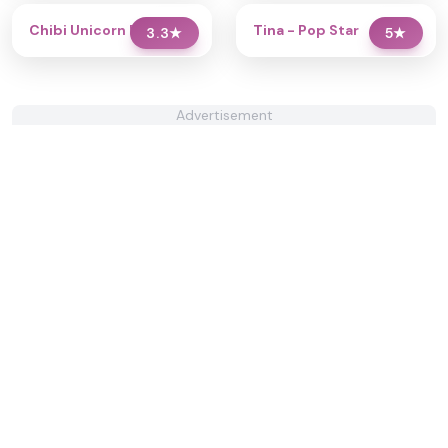
Chibi Unicorn Dress Up
Tina - Pop Star
3.3
★
5
★
Advertisement