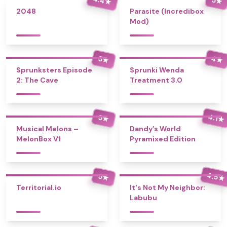
★
★
2048
Parasite (Incredibox
Mod)
4
5
★
★
Sprunksters Episode
Sprunki Wenda
2: The Cave
Treatment 3.0
4.1
5
★
★
Musical Melons –
Dandy’s World
MelonBox V1
Pyramixed Edition
4.5
5
★
★
Territorial.io
It's Not My Neighbor:
Labubu