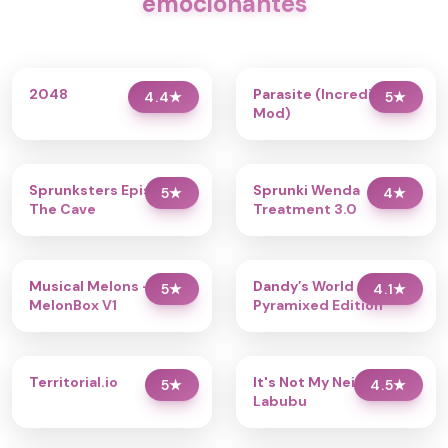
emocionantes
2048
Parasite (Incredibox
4.4
★
5
★
Mod)
Sprunksters Episode 2:
Sprunki Wenda
5
★
4
★
The Cave
Treatment 3.0
Musical Melons –
Dandy’s World
5
★
4.1
★
MelonBox V1
Pyramixed Edition
Territorial.io
It's Not My Neighbor:
5
★
4.5
★
Labubu