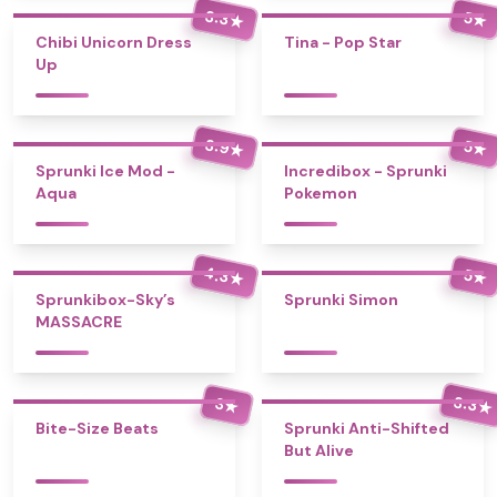
3.3
5
★
★
Chibi Unicorn Dress
Tina - Pop Star
Up
3.9
5
★
★
Sprunki Ice Mod -
Incredibox - Sprunki
Aqua
Pokemon
4.3
5
★
★
Sprunkibox-Sky’s
Sprunki Simon
MASSACRE
3.3
3
★
★
Bite-Size Beats
Sprunki Anti-Shifted
But Alive