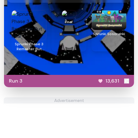
Fnaf
Sprunki Sosoranki
Sprunki Phase 3
Remaster But
Real
Run 3
13,631
Advertisement