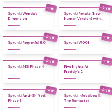
4.2
5
★
★
Sprunki Wenda’s
Sprunki Retake (New
Dimension
Human Version) with
Bonus
3.8
3
★
★
Sprunki Regretful 5.0
Sprunsi V1001
3.3
3
★
★
Sprunki.MSI Phase 4
Five Nights At
Freddy's 2
3.3
4
★
★
Sprunki Anti-Shifted:
Sprunki Infectibox II:
Phase 3
The Remaster