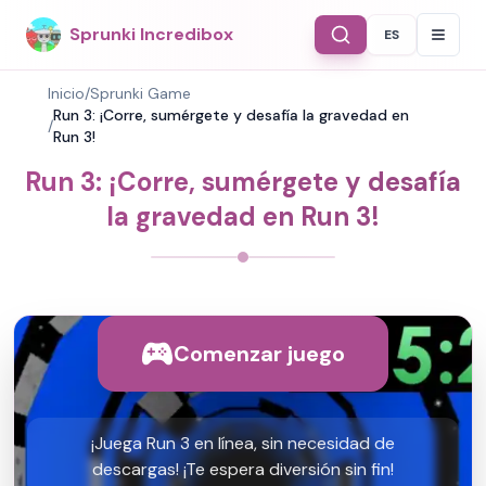
Sprunki Incredibox
ES
Select Langu
Inicio
/
Sprunki Game
Run 3: ¡Corre, sumérgete y desafía la gravedad en
/
Run 3!
Run 3: ¡Corre, sumérgete y desafía
la gravedad en Run 3!
Comenzar juego
¡Juega Run 3 en línea, sin necesidad de
descargas! ¡Te espera diversión sin fin!