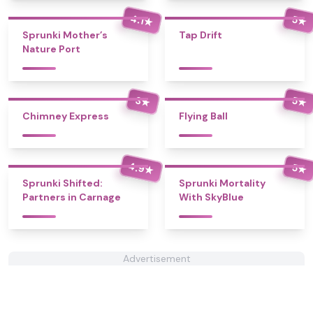
4.1
5
★
★
Sprunki Mother’s
Tap Drift
Nature Port
3
5
★
★
Chimney Express
Flying Ball
4.9
5
★
★
Sprunki Shifted:
Sprunki Mortality
Partners in Carnage
With SkyBlue
Advertisement