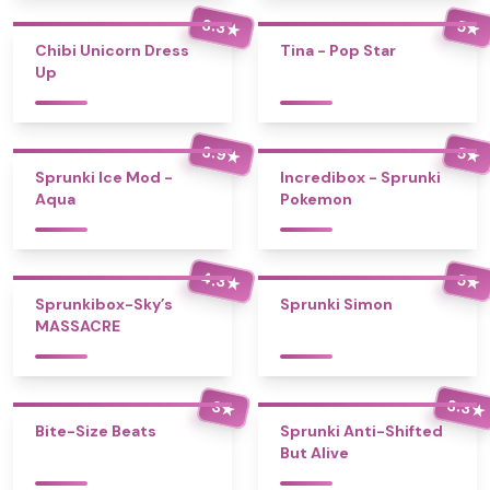
3.3
5
★
★
Chibi Unicorn Dress
Tina - Pop Star
Up
3.9
5
★
★
Sprunki Ice Mod -
Incredibox - Sprunki
Aqua
Pokemon
4.3
5
★
★
Sprunkibox-Sky’s
Sprunki Simon
MASSACRE
3.3
3
★
★
Bite-Size Beats
Sprunki Anti-Shifted
But Alive