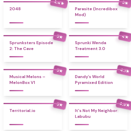
4.4
5
★
★
2048
Parasite (Incredibox
Mod)
4
5
★
★
Sprunksters Episode
Sprunki Wenda
2: The Cave
Treatment 3.0
4.1
5
★
★
Musical Melons –
Dandy’s World
MelonBox V1
Pyramixed Edition
4.5
5
★
★
Territorial.io
It's Not My Neighbor:
Labubu