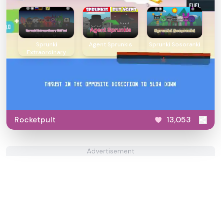
Sprunki
Agent Sprunkis
Sprunki Sosoranki
Extraordinary
Shifted
Rocketpult
13,053
Advertisement