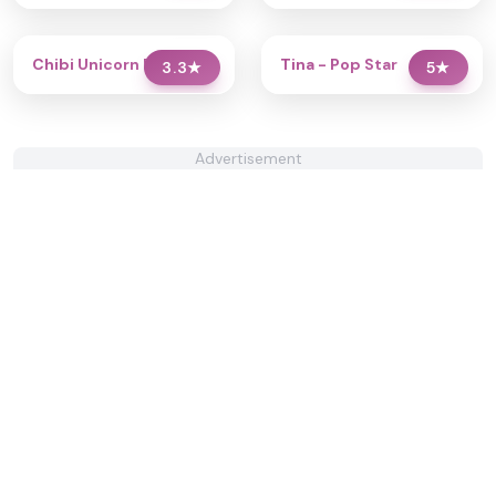
Chibi Unicorn Dress Up
Tina - Pop Star
3.3
★
5
★
Advertisement