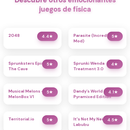
juegos de física
2048
Parasite (Incredibox
4.4
★
5
★
Mod)
Sprunksters Episode 2:
Sprunki Wenda
5
★
4
★
The Cave
Treatment 3.0
Musical Melons –
Dandy’s World
5
★
4.1
★
MelonBox V1
Pyramixed Edition
Territorial.io
It's Not My Neighbor:
5
★
4.5
★
Labubu