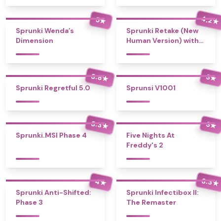
4.2
5
★
★
Sprunki Wenda’s
Sprunki Retake (New
Dimension
Human Version) with
Bonus
3.8
3
★
★
Sprunki Regretful 5.0
Sprunsi V1001
3.3
3
★
★
Sprunki.MSI Phase 4
Five Nights At
Freddy's 2
3.3
4
★
★
Sprunki Anti-Shifted:
Sprunki Infectibox II:
Phase 3
The Remaster