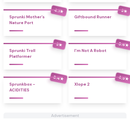
4.1
3
★
★
Sprunki Mother’s
Giftbound Runner
Nature Port
3.6
3
★
★
Sprunki Troll
I'm Not A Robot
Platformer
3.4
4.5
★
★
Sprunkbox -
Xlope 2
ACIDITIES
Advertisement