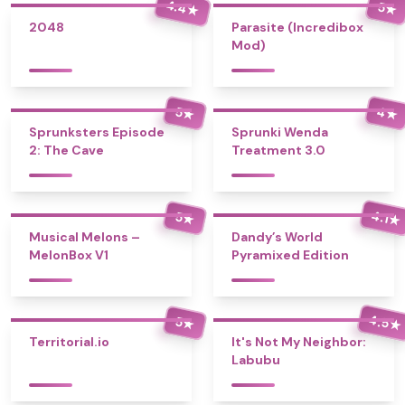
4.4
5
★
★
2048
Parasite (Incredibox
Mod)
4
5
★
★
Sprunksters Episode
Sprunki Wenda
2: The Cave
Treatment 3.0
4.1
5
★
★
Musical Melons –
Dandy’s World
MelonBox V1
Pyramixed Edition
4.5
5
★
★
Territorial.io
It's Not My Neighbor:
Labubu