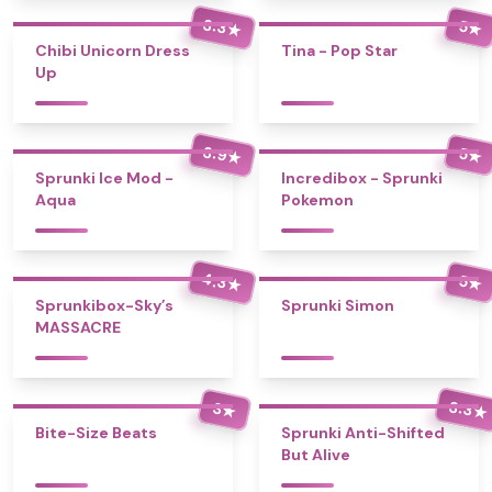
3.3
5
★
★
Chibi Unicorn Dress
Tina - Pop Star
Up
3.9
5
★
★
Sprunki Ice Mod -
Incredibox - Sprunki
Aqua
Pokemon
4.3
5
★
★
Sprunkibox-Sky’s
Sprunki Simon
MASSACRE
3.3
3
★
★
Bite-Size Beats
Sprunki Anti-Shifted
But Alive