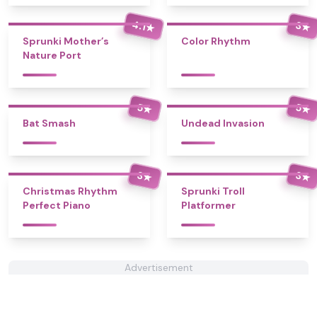
4.1
3
★
★
Sprunki Mother’s
Color Rhythm
Nature Port
5
5
★
★
Bat Smash
Undead Invasion
3
3
★
★
Christmas Rhythm
Sprunki Troll
Perfect Piano
Platformer
Advertisement