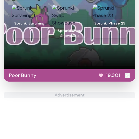
Sprunki Surviving
Sprunki Phase 23
Trio
Sprunki Swap
Showcase
Poor Bunny
19,301
Advertisement