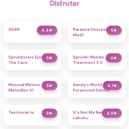
Disfrutar
2048
Parasite (Incredibox
4.4
★
5
★
Mod)
Sprunksters Episode 2:
Sprunki Wenda
5
★
4
★
The Cave
Treatment 3.0
Musical Melons –
Dandy’s World
5
★
4.1
★
MelonBox V1
Pyramixed Edition
Territorial.io
It's Not My Neighbor:
5
★
4.5
★
Labubu