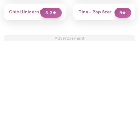
Chibi Unicorn Dress Up
Tina - Pop Star
3.3
★
5
★
Advertisement