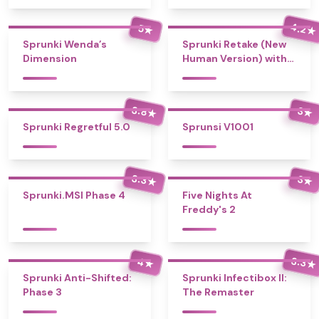
4.2
5
★
★
Sprunki Wenda’s
Sprunki Retake (New
Dimension
Human Version) with
Bonus
3.8
3
★
★
Sprunki Regretful 5.0
Sprunsi V1001
3.3
3
★
★
Sprunki.MSI Phase 4
Five Nights At
Freddy's 2
3.3
4
★
★
Sprunki Anti-Shifted:
Sprunki Infectibox II:
Phase 3
The Remaster