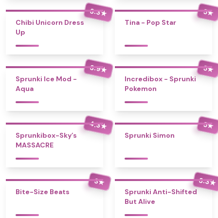
3.3
5
★
★
Chibi Unicorn Dress
Tina - Pop Star
Up
3.9
5
★
★
Sprunki Ice Mod -
Incredibox - Sprunki
Aqua
Pokemon
4.3
5
★
★
Sprunkibox-Sky’s
Sprunki Simon
MASSACRE
3.3
3
★
★
Bite-Size Beats
Sprunki Anti-Shifted
But Alive