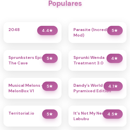
Populares
2048
Parasite (Incredibox
4.4
★
5
★
Mod)
Sprunksters Episode 2:
Sprunki Wenda
5
★
4
★
The Cave
Treatment 3.0
Musical Melons –
Dandy’s World
5
★
4.1
★
MelonBox V1
Pyramixed Edition
Territorial.io
It's Not My Neighbor:
5
★
4.5
★
Labubu