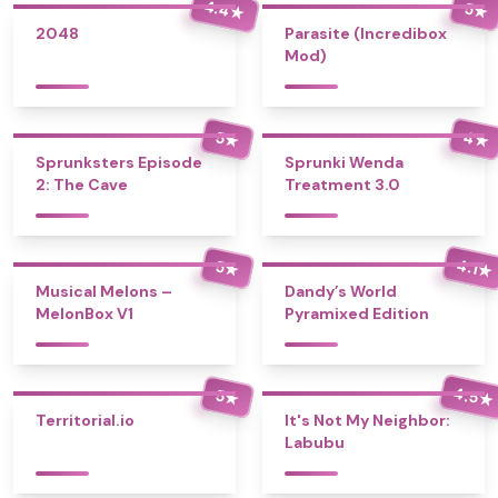
4.4
5
★
★
2048
Parasite (Incredibox
Mod)
4
5
★
★
Sprunksters Episode
Sprunki Wenda
2: The Cave
Treatment 3.0
4.1
5
★
★
Musical Melons –
Dandy’s World
MelonBox V1
Pyramixed Edition
4.5
5
★
★
Territorial.io
It's Not My Neighbor:
Labubu