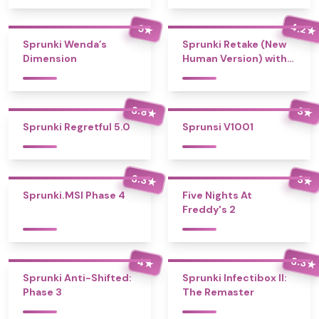
4.2
5
★
★
Sprunki Wenda’s
Sprunki Retake (New
Dimension
Human Version) with
Bonus
3.8
3
★
★
Sprunki Regretful 5.0
Sprunsi V1001
3.3
3
★
★
Sprunki.MSI Phase 4
Five Nights At
Freddy's 2
3.3
4
★
★
Sprunki Anti-Shifted:
Sprunki Infectibox II:
Phase 3
The Remaster