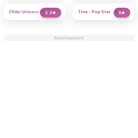
Chibi Unicorn Dress Up
Tina - Pop Star
3.3
★
5
★
Advertisement