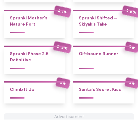
4.8
4.1
★
★
Sprunki Mother’s
Sprunki Shifted –
Nature Port
Skiyak’s Take
3.9
3
★
★
Sprunki Phase 2.5
Giftbound Runner
Definitive
5
3
★
★
Climb It Up
Santa's Secret Kiss
Advertisement