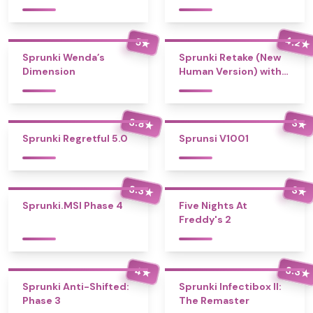
4.2
5
★
★
Sprunki Wenda’s
Sprunki Retake (New
Dimension
Human Version) with
Bonus
3.8
3
★
★
Sprunki Regretful 5.0
Sprunsi V1001
3.3
3
★
★
Sprunki.MSI Phase 4
Five Nights At
Freddy's 2
3.3
4
★
★
Sprunki Anti-Shifted:
Sprunki Infectibox II:
Phase 3
The Remaster