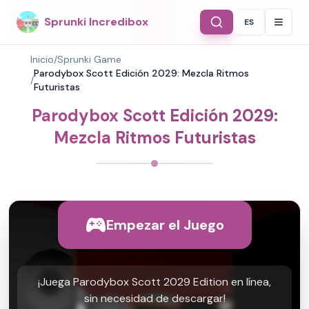
Sprunki Incredibox
ES
Select Langu
Inicio
/
Sprunki Game
Parodybox Scott Edición 2029: Mezcla Ritmos
/
Futuristas
Parodybox Scott Edición 2029:
Mezcla Ritmos Futuristas
Empezar el Juego
¡Juega Parodybox Scott 2029 Edition en línea,
sin necesidad de descargar!