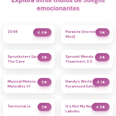
emocionantes
2048
Parasite (Incredibox
4.4
★
5
★
Mod)
Sprunksters Episode 2:
Sprunki Wenda
5
★
4
★
The Cave
Treatment 3.0
Musical Melons –
Dandy’s World
5
★
4.1
★
MelonBox V1
Pyramixed Edition
Territorial.io
It's Not My Neighbor:
5
★
4.5
★
Labubu