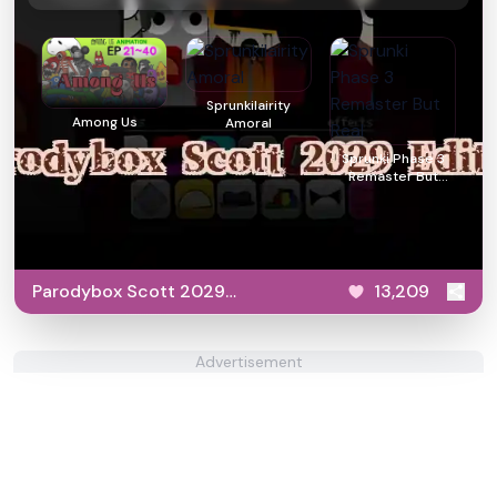
Sprunkilairity
Among Us
Amoral
Sprunki Phase 3
Remaster But
Real
Parodybox Scott 2029
13,209
Edition
Advertisement