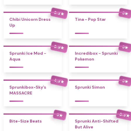
3.3
5
★
★
Chibi Unicorn Dress
Tina - Pop Star
Up
3.9
5
★
★
Sprunki Ice Mod -
Incredibox - Sprunki
Aqua
Pokemon
4.3
5
★
★
Sprunkibox-Sky’s
Sprunki Simon
MASSACRE
3.3
3
★
★
Bite-Size Beats
Sprunki Anti-Shifted
But Alive