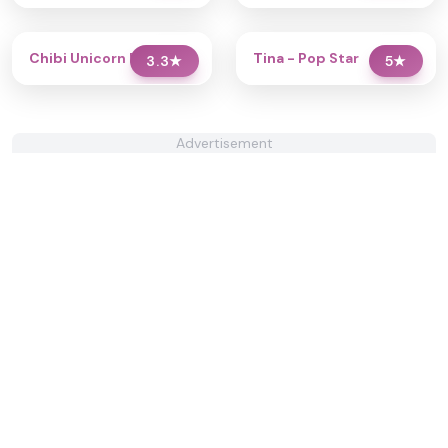
Chibi Unicorn Dress Up
Tina - Pop Star
3.3
★
5
★
Advertisement