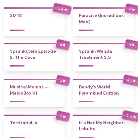
4.4
5
★
★
2048
Parasite (Incredibox
Mod)
4
5
★
★
Sprunksters Episode
Sprunki Wenda
2: The Cave
Treatment 3.0
4.1
5
★
★
Musical Melons –
Dandy’s World
MelonBox V1
Pyramixed Edition
4.5
5
★
★
Territorial.io
It's Not My Neighbor:
Labubu