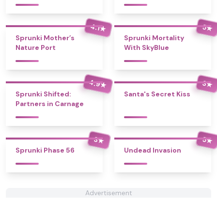
4.1
5
★
★
Sprunki Mother’s
Sprunki Mortality
Nature Port
With SkyBlue
4.9
3
★
★
Sprunki Shifted:
Santa's Secret Kiss
Partners in Carnage
3
5
★
★
Sprunki Phase 56
Undead Invasion
Advertisement