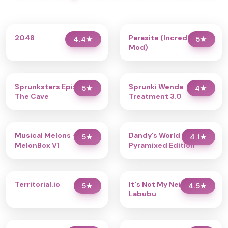
2048
Parasite (Incredibox
4.4
★
5
★
Mod)
Sprunksters Episode 2:
Sprunki Wenda
5
★
4
★
The Cave
Treatment 3.0
Musical Melons –
Dandy’s World
5
★
4.1
★
MelonBox V1
Pyramixed Edition
Territorial.io
It's Not My Neighbor:
5
★
4.5
★
Labubu