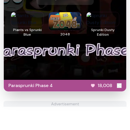
Plants vs Sprunki
Sprunki Dusty
2048
Blue
Edition
​Parasprunki Phase 4
18,008
Advertisement