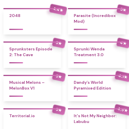
4.4
5
★
★
2048
Parasite (Incredibox
Mod)
4
5
★
★
Sprunksters Episode
Sprunki Wenda
2: The Cave
Treatment 3.0
4.1
5
★
★
Musical Melons –
Dandy’s World
MelonBox V1
Pyramixed Edition
4.5
5
★
★
Territorial.io
It's Not My Neighbor:
Labubu