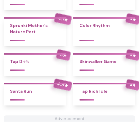
4.1
3
★
★
Sprunki Mother’s
Color Rhythm
Nature Port
5
5
★
★
Tap Drift
Skinwalker Game
4.3
5
★
★
Santa Run
Tap Rich Idle
Advertisement