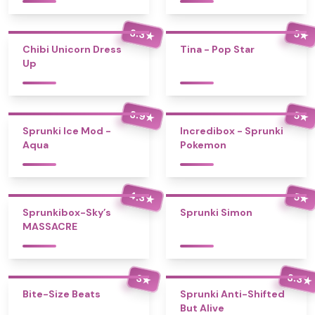
3.3
5
★
★
Chibi Unicorn Dress
Tina - Pop Star
Up
3.9
5
★
★
Sprunki Ice Mod -
Incredibox - Sprunki
Aqua
Pokemon
4.3
5
★
★
Sprunkibox-Sky’s
Sprunki Simon
MASSACRE
3.3
3
★
★
Bite-Size Beats
Sprunki Anti-Shifted
But Alive