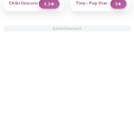
Chibi Unicorn Dress Up
Tina - Pop Star
3.3
★
5
★
Advertisement