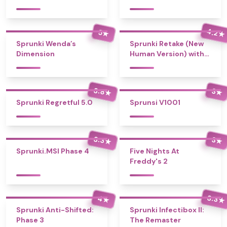
4.2
5
★
★
Sprunki Wenda’s
Sprunki Retake (New
Dimension
Human Version) with
Bonus
3.8
3
★
★
Sprunki Regretful 5.0
Sprunsi V1001
3.3
3
★
★
Sprunki.MSI Phase 4
Five Nights At
Freddy's 2
3.3
4
★
★
Sprunki Anti-Shifted:
Sprunki Infectibox II:
Phase 3
The Remaster