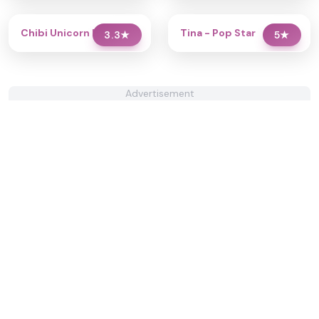
Chibi Unicorn Dress Up
Tina - Pop Star
3.3
★
5
★
Advertisement