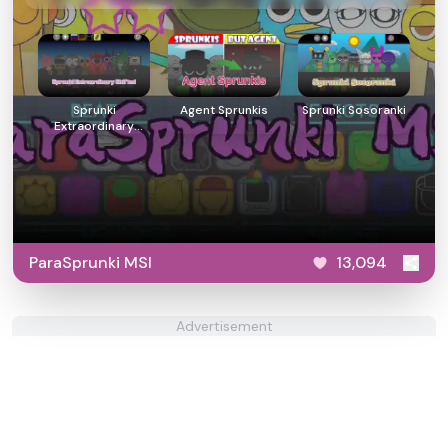
Sprunki
Agent Sprunkis
Sprunki Sosoranki
Extraordinary
Shifted
ParaSprunki MSI
13,094
Advertisement