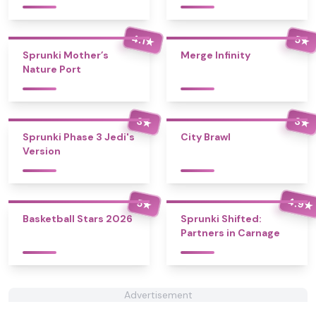
4.1
5
★
★
Sprunki Mother’s
Merge Infinity
Nature Port
3
3
★
★
Sprunki Phase 3 Jedi's
City Brawl
Version
4.9
5
★
★
Basketball Stars 2026
Sprunki Shifted:
Partners in Carnage
Advertisement