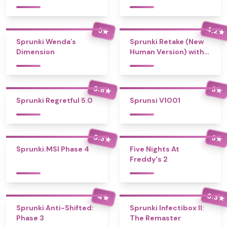
4.2
5
★
★
Sprunki Wenda’s
Sprunki Retake (New
Dimension
Human Version) with
Bonus
3.8
3
★
★
Sprunki Regretful 5.0
Sprunsi V1001
3.3
3
★
★
Sprunki.MSI Phase 4
Five Nights At
Freddy's 2
3.3
4
★
★
Sprunki Anti-Shifted:
Sprunki Infectibox II:
Phase 3
The Remaster