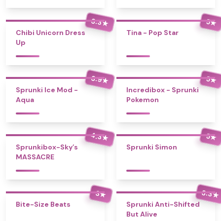
3.3
5
★
★
Chibi Unicorn Dress
Tina - Pop Star
Up
3.9
5
★
★
Sprunki Ice Mod -
Incredibox - Sprunki
Aqua
Pokemon
4.3
5
★
★
Sprunkibox-Sky’s
Sprunki Simon
MASSACRE
3.3
3
★
★
Bite-Size Beats
Sprunki Anti-Shifted
But Alive