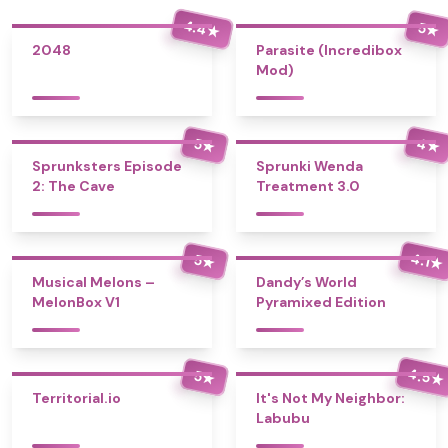
4.4
5
★
★
2048
Parasite (Incredibox
Mod)
4
5
★
★
Sprunksters Episode
Sprunki Wenda
2: The Cave
Treatment 3.0
4.1
5
★
★
Musical Melons –
Dandy’s World
MelonBox V1
Pyramixed Edition
4.5
5
★
★
Territorial.io
It's Not My Neighbor:
Labubu