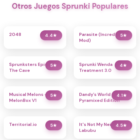
Otros Juegos Sprunki Populares
2048
Parasite (Incredibox
4.4
★
5
★
Mod)
Sprunksters Episode 2:
Sprunki Wenda
5
★
4
★
The Cave
Treatment 3.0
Musical Melons –
Dandy’s World
5
★
4.1
★
MelonBox V1
Pyramixed Edition
Territorial.io
It's Not My Neighbor:
5
★
4.5
★
Labubu